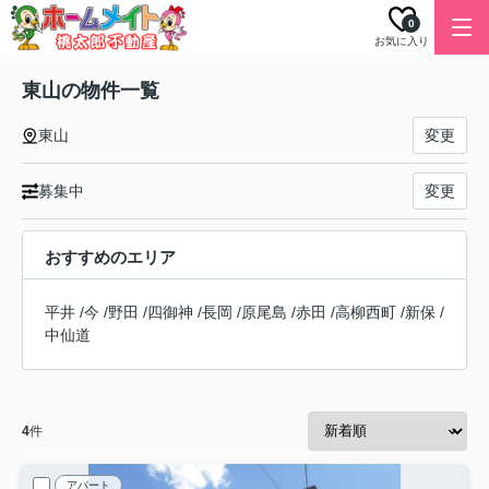
0
お気に入り
東山の物件一覧
東山
変更
募集中
変更
おすすめのエリア
平井
/
今
/
野田
/
四御神
/
長岡
/
原尾島
/
赤田
/
高柳西町
/
新保
/
中仙道
4
件
アパート