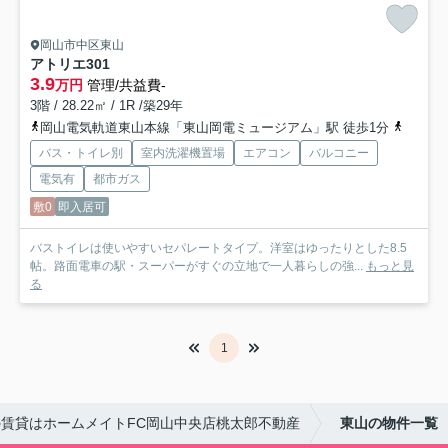
岡山市中区東山
アトリエ
301
3.9
万円
管理/共益費-
3階 / 28.22㎡ / 1R /築29年
岡山電気軌道東山本線「東山岡電ミュージアム」駅 徒歩1分
山陽本
バス・トイレ別
室内洗濯機置場
エアコン
バルコニー
電気有
都市ガス
敷0
即入居可
バストイレは使いやすいセパレートタイプ。洋室はゆったりとした8.5
帖。路面電車の駅・スーパーがすぐの立地で一人暮らしの強...
もっと見
る
1
賃貸はホームメイトFC岡山中央店桃太郎不動産
東山の物件一覧