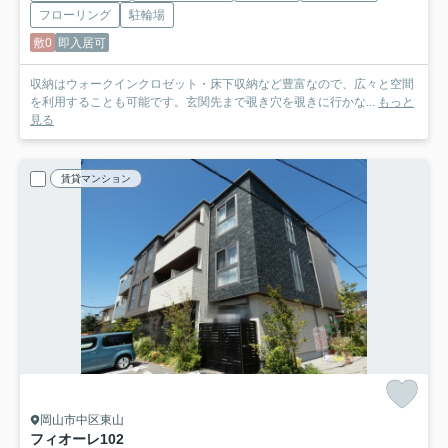
フローリング
駐輪場
敷0
即入居可
収納はウォークインクロゼット・床下収納など豊富なので、広々と空間
を利用することも可能です。玄関先まで覗き穴を覗きに行かな...
もっと
見る
賃貸マンション
岡山市中区東山
フィオーレ
102