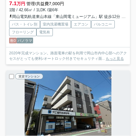
7.1
万円
管理/共益費7,000円
1階 / 42.66㎡ / 1LDK /築6年
岡山電気軌道東山本線「東山岡電ミュージアム」駅 徒歩12分
岡山電
バス・トイレ別
室内洗濯機置場
エアコン
バルコニー
フローリング
電気有
敷0
パノラマ
2020年完成マンション。路面電車の駅を利用で岡山市内中心部へのアク
セスがとっても便利♪オートロック付きでセキュリティ面...
もっと見る
賃貸マンション