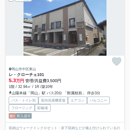
岡山市中区東山
レ・クローチェ
101
5.3
万円
管理/共益費3,500円
1階 / 32.94㎡ / 1R /築10年
山陽本線「岡山」駅 バス20分 「附属校前」 停歩3分
バス・トイレ別
室内洗濯機置場
エアコン
バルコニー
フローリング
駐輪場
敷0
即入居可
収納はウォークインクロゼット・床下収納などが備え付けられているの