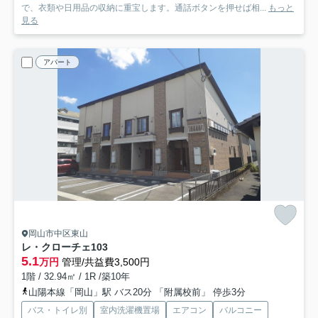
で、衣類や日用品の収納に重宝します。通話ボタンを押せば相...
もっと
見る
アパート
岡山市中区東山
レ・クローチェ
103
5.1
万円
管理/共益費3,500円
1階 / 32.94㎡ / 1R /築10年
山陽本線「岡山」駅 バス20分 「附属校前」 停歩3分
バス・トイレ別
室内洗濯機置場
エアコン
バルコニー