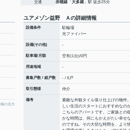
赤穂線
「
大多羅
」駅 徒歩25分
交通
ユアメゾン益野 Ａの詳細情報
設備条件
駐輪場
光ファイバー
設備(その他)
-
駐車場/月額
空有(1台)/0円
用途地域
-
募集戸数 / 総戸数
- / 6戸
取引態様
仲介
備考
素敵な外観タイル張り仕上げの物件
情報の見方
しい生活のスタートにおすすめなの
こちらのアパートです。ご家族との
かな時間は、何にもかえがたい幸せ
のですね。その大切な時間を、より