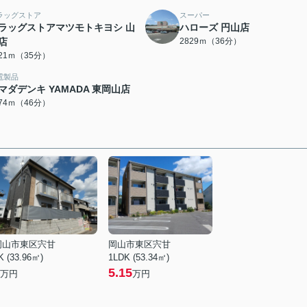
ラッグストア
スーパー
ラッグストアマツモトキヨシ 山
ハローズ 円山店
店
2829ｍ（36分）
721ｍ（35分）
電製品
マダデンキ YAMADA 東岡山店
674ｍ（46分）
岡山市東区宍甘
岡山市東区宍甘
K (33.96㎡)
1LDK (53.34㎡)
5.15
万円
万円