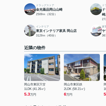
ドラッグストア
ド
金光薬品岡山山崎
ド
2509ｍ（32分）
崎
2
インテリア
家
東京インテリア家具 岡山店
ヤ
3129ｍ（40分）
3
近隣の物件
岡山市東区宍甘
岡山市東区鉄
1LDK (41.26㎡)
2LDK (58.21㎡)
1
5.3
6
5
万円
万円