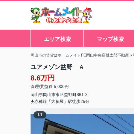
エリア検索
マップ検索
岡山市の賃貸はホームメイトFC岡山中央店桃太郎不動産
ユアメゾン益野 Ａ
8.6万円
管理/共益費 5,000円
岡山県
岡山市東区
益野町
861-3
赤穂線「大多羅」駅徒歩25分
1
/
1