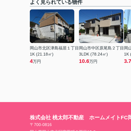
よく見られている物件
岡山市北区津島福居１丁目
岡山市中区原尾島２丁目
岡
1K (21.18㎡)
3LDK (78.24㎡)
1K 
4
10.6
3.
万円
万円
株式会社 桃太郎不動産 ホームメイトFC
〒700-0816