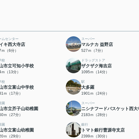
ームセンター
スーパー
イキ西大寺店
マルナカ 益野店
07ｍ（6分）
527ｍ（7分）
学校
ドラッグストア
山市立可知小学校
ザクザク海吉店
84ｍ（13分）
1095ｍ（14分）
学校
駅
山市立富山中学校
大多羅
281ｍ（17分）
1901ｍ（24分）
稚園
スーパー
山市立芥子山幼稚園
ニシナフードバスケット西大
160ｍ（27分）
2183ｍ（28分）
稚園
銀行
山市立富山幼稚園
トマト銀行曹源寺支店
320ｍ（29分）
2399ｍ（30分）