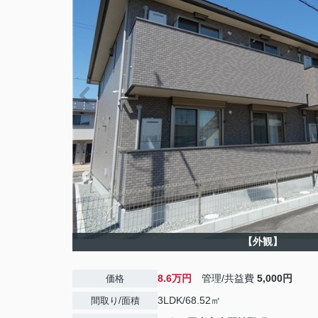
【外観】
8.6万円
管理/共益費
5,000円
価格
3LDK/68.52㎡
間取り/面積