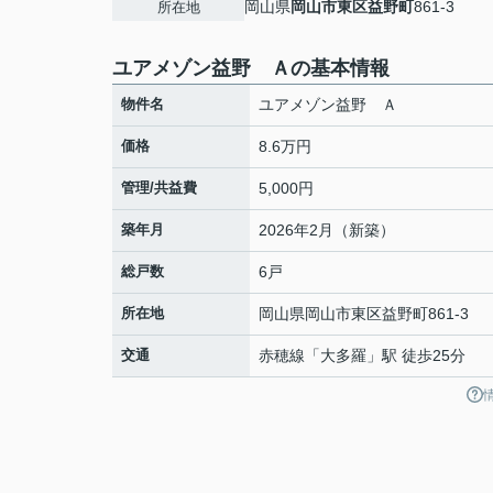
岡山県
岡山市東区
益野町
861-3
所在地
ユアメゾン益野 Ａの基本情報
物件名
ユアメゾン益野 Ａ
価格
8.6万円
管理/共益費
5,000円
築年月
2026年2月（新築）
総戸数
6戸
所在地
岡山県
岡山市東区
益野町
861-3
交通
赤穂線
「
大多羅
」駅 徒歩25分