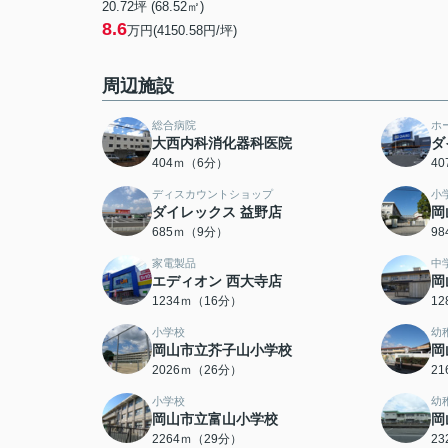
20.72坪 (68.52㎡)
8.6
万円(4150.58円/坪)
周辺施設
総合病院
ホ
大西内科消化器科医院
ダ
404ｍ（6分）
4
ディスカウントショップ
小
ダイレックス 益野店
岡
685ｍ（9分）
9
家電製品
中
エディオン 西大寺店
岡
1234ｍ（16分）
1
小学校
幼
岡山市立芥子山小学校
岡
2026ｍ（26分）
2
小学校
幼
岡山市立富山小学校
岡
2264ｍ（29分）
2