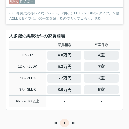
敷礼0
即入居可
2010年完成のキレイなアパート。間取は1LDK・2LDKの2タイプ。２階
の2LDKタイプは、60平米を超えるのでカップ...
もっと見る
大多羅の掲載物件の家賃相場
家賃相場
空室件数
4.8万円
4室
1R～1K
5.3万円
7室
1DK～1LDK
6.2万円
2室
2K～2LDK
8.6万円
5室
3K～3LDK
-
-
4K～4LDK以上
1