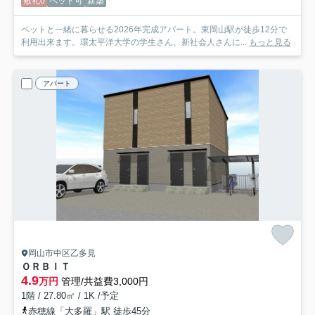
敷礼0
ペット可
新築
ペットと一緒に暮らせる2026年完成アパート。東岡山駅が徒歩12分で
利用出来ます。環太平洋大学の学生さん、新社会人さんに...
もっと見る
アパート
岡山市中区乙多見
ＯＲＢＩＴ
4.9
万円
管理/共益費3,000円
1階 / 27.80㎡ / 1K /予定
赤穂線「大多羅」駅 徒歩45分