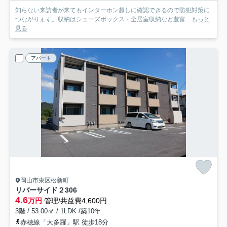
知らない来訪者が来てもインターホン越しに確認できるので防犯対策に
つながります。収納はシューズボックス・全居室収納など豊富...
もっと
見る
アパート
岡山市東区松新町
リバーサイド２
306
4.6
万円
管理/共益費4,600円
3階 / 53.00㎡ / 1LDK /築10年
赤穂線「大多羅」駅 徒歩18分