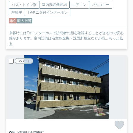
バス・トイレ別
室内洗濯機置場
エアコン
バルコニー
駐輪場
TVモニタ付インターホン
敷0
即入居可
来客時にはTVインターホンで訪問者の顔を確認することがきるので安心
感があります。室内設備は浴室乾燥機・洗面所独立などが揃...
もっと見
る
アパート
岡山市東区金岡東町