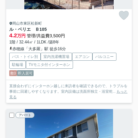
岡山市東区松新町
ル・ベリエ Ｂ
105
4.2
万円
管理/共益費3,500円
1階 / 32.44㎡ / 1LDK /築8年
赤穂線「大多羅」駅 徒歩16分
バス・トイレ別
室内洗濯機置場
エアコン
バルコニー
駐輪場
TVモニタ付インターホン
敷0
即入居可
直接会わずにインターホン越しに来訪者を確認できるので、トラブルを
事前に回避しやすくなります。室内設備は洗面所独立・浴室乾...
もっと
見る
アパート