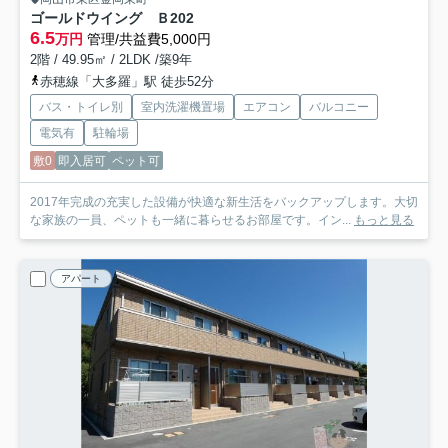
ゴールドウイング Ｂ
202
6.5
万円
管理/共益費5,000円
2階 / 49.95㎡ / 2LDK /築9年
赤穂線「大多羅」駅 徒歩52分
バス・トイレ別
室内洗濯機置場
エアコン
バルコニー
電気有
駐輪場
敷0
即入居可
ペット可
2017年完成の充実した設備が快適な新生活をバックアップします。大切
な家族の一員、ペットも一緒に暮らせるお部屋です。イン...
もっと見る
アパート