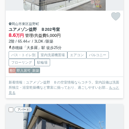
岡山市東区益野町
ユアメゾン益野 Ｂ
202号室
8.6
万円
管理/共益費5,000円
2階 / 65.44㎡ / 3LDK /新築
赤穂線「大多羅」駅 徒歩25分
バス・トイレ別
室内洗濯機置場
エアコン
バルコニー
フローリング
駐輪場
敷0
即入居可
新築
新着情報：ユアメゾン益野 Ｂの空室情報ならコチラ。室内設備は洗面
所独立・浴室乾燥機など豊富に揃っており、過ごしやすいお部...
もっと
見る
アパート