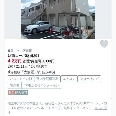
岡山市中区長岡
駅前コーポ財田
201
4.2
万円
管理/共益費3,000円
2階 / 21.11㎡ / 1K /築10年
赤穂線「大多羅」駅 徒歩40分
バス・トイレ別
室内洗濯機置場
エアコン
フローリング
電気有
TVモニタ付インターホン
敷0
即入居可
環太平洋大学の学生さん、新社会人さんにおすすめの1Kアパート。バス
トイレは使いやすいセパレートタイプ。無料インターネット...
もっと見
る