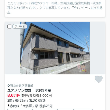
こだわりポイント満載のフラワー松崎。室内設備は浴室乾燥機・洗面所
独立などが揃っており、とても充実しています。TVインター...
もっと見
る
アパート
岡山市東区益野町
ユアメゾン益野 Ｂ
205号室
8.6
万円
管理/共益費5,000円
2階 / 65.83㎡ / 3LDK /新築
赤穂線「大多羅」駅 徒歩25分