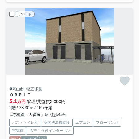
アパート
岡山市中区乙多見
ＯＲＢＩＴ
5.1
万円
管理/共益費3,000円
2階 / 33.30㎡ / 1K /予定
赤穂線「大多羅」駅 徒歩45分
バス・トイレ別
室内洗濯機置場
エアコン
フローリング
電気有
TVモニタ付インターホン