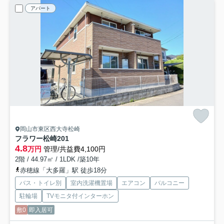
アパート
岡山市東区西大寺松崎
フラワー松崎
201
4.8
万円
管理/共益費4,100円
2階 / 44.97㎡ / 1LDK /築10年
赤穂線「大多羅」駅 徒歩18分
バス・トイレ別
室内洗濯機置場
エアコン
バルコニー
駐輪場
TVモニタ付インターホン
敷0
即入居可