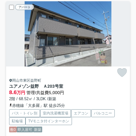
アパート
岡山市東区益野町
ユアメゾン益野 Ａ
203号室
8.6
万円
管理/共益費5,000円
2階 / 68.52㎡ / 3LDK /新築
赤穂線「大多羅」駅 徒歩25分
バス・トイレ別
室内洗濯機置場
エアコン
バルコニー
駐輪場
TVモニタ付インターホン
敷0
即入居可
新築