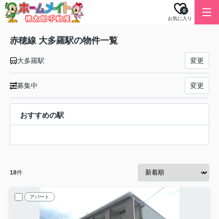
0
お気に入り
赤穂線 大多羅駅の物件一覧
大多羅駅
変更
募集中
変更
おすすめの駅
18
件
アパート