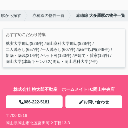
・駅から探す
赤穂線の物件一覧
赤穂線 大多羅駅の物件一覧
おすすめこだわり特集
就実大学周辺(928件)
岡山商科大学周辺(928件)
二人暮らし(657件)
一人暮らし(607件)
築5年以内(348件)
新築・築浅(214件)
ペット可(183件)
戸建て・貸家(18件)
岡山大学(津島キャンパス)周辺・岡山理科大学(7件)
株式会社 桃太郎不動産 ホームメイトFC岡山中央店
086-222-5181
お問い合わせ
〒700-0816
岡山県岡山市北区富田町２丁目13-3