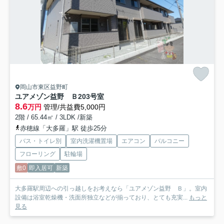
岡山市東区益野町
ユアメゾン益野 Ｂ
203号室
8.6
万円
管理/共益費5,000円
2階 / 65.44㎡ / 3LDK /新築
赤穂線「大多羅」駅 徒歩25分
バス・トイレ別
室内洗濯機置場
エアコン
バルコニー
フローリング
駐輪場
敷0
即入居可
新築
大多羅駅周辺への引っ越しをお考えなら「ユアメゾン益野 Ｂ」。室内
設備は浴室乾燥機・洗面所独立などが揃っており、とても充実...
もっと
見る