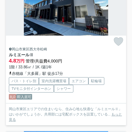
岡山市東区西大寺松崎
ルミエールⅡ
4.8
万円
管理/共益費4,000円
1階 / 33.86㎡ / 1K /築1年
赤穂線「大多羅」駅 徒歩17分
バス・トイレ別
室内洗濯機置場
エアコン
駐輪場
TVモニタ付インターホン
シャワー
礼0
即入居可
岡山市東区エリアでの住まいなら、住み心地も快適な「ルミエールⅡ」
はいかがでしょうか。共用部には宅配ボックスを設置している...
もっと
見る