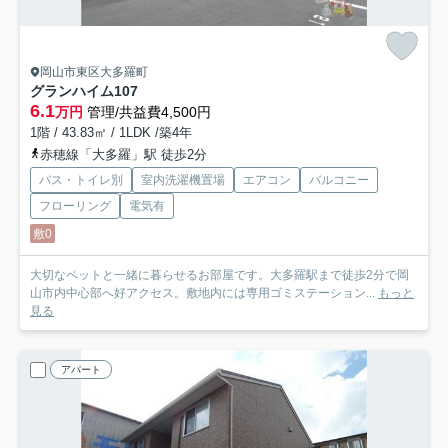
岡山市東区大多羅町
グランハイム
107
6.1
万円
管理/共益費4,500円
1階 / 43.83㎡ / 1LDK /築4年
赤穂線「大多羅」駅 徒歩2分
バス・トイレ別
室内洗濯機置場
エアコン
バルコニー
フローリング
電気有
敷0
大切なペットと一緒に暮らせるお部屋です。大多羅駅まで徒歩2分で岡
山市内中心部へ好アクセス。敷地内には専用ゴミステーション...
もっと
見る
アパート