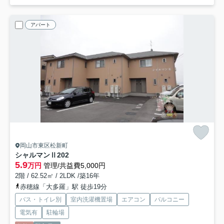
アパート
岡山市東区松新町
シャルマンⅡ
202
5.9
万円
管理/共益費5,000円
2階 / 62.52㎡ / 2LDK /築16年
赤穂線「大多羅」駅 徒歩19分
バス・トイレ別
室内洗濯機置場
エアコン
バルコニー
電気有
駐輪場