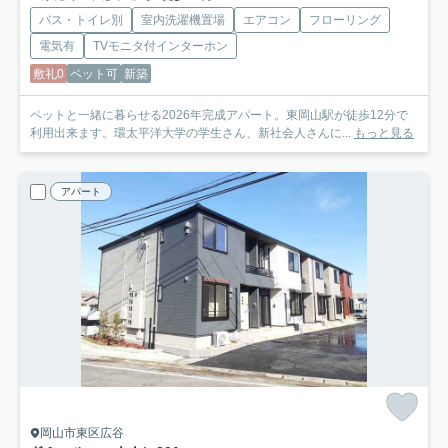
バス・トイレ別
室内洗濯機置場
エアコン
フローリング
電気有
TVモニタ付インターホン
敷礼0
ペット可
新築
ペットと一緒に暮らせる2026年完成アパート。東岡山駅が徒歩12分で
利用出来ます。環太平洋大学の学生さん、新社会人さんに...
もっと見る
アパート
岡山市東区広谷