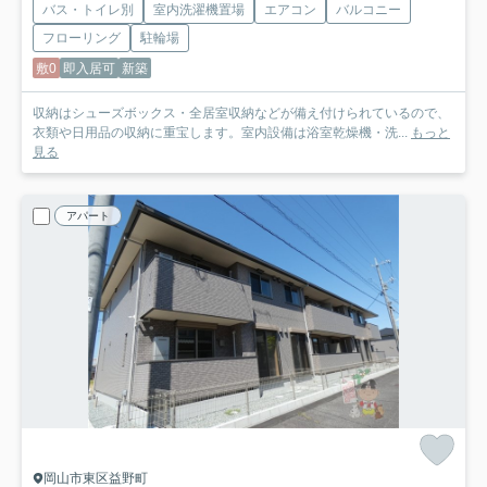
バス・トイレ別
室内洗濯機置場
エアコン
バルコニー
フローリング
駐輪場
敷0
即入居可
新築
収納はシューズボックス・全居室収納などが備え付けられているので、
衣類や日用品の収納に重宝します。室内設備は浴室乾燥機・洗...
もっと
見る
アパート
岡山市東区益野町