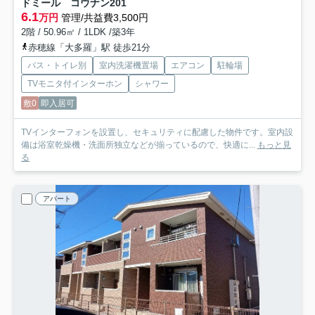
ドミール コウナン
201
6.1
万円
管理/共益費3,500円
2階 / 50.96㎡ / 1LDK /築3年
赤穂線「大多羅」駅 徒歩21分
バス・トイレ別
室内洗濯機置場
エアコン
駐輪場
TVモニタ付インターホン
シャワー
敷0
即入居可
TVインターフォンを設置し、セキュリティに配慮した物件です。室内設
備は浴室乾燥機・洗面所独立などが揃っているので、快適に...
もっと見
る
アパート