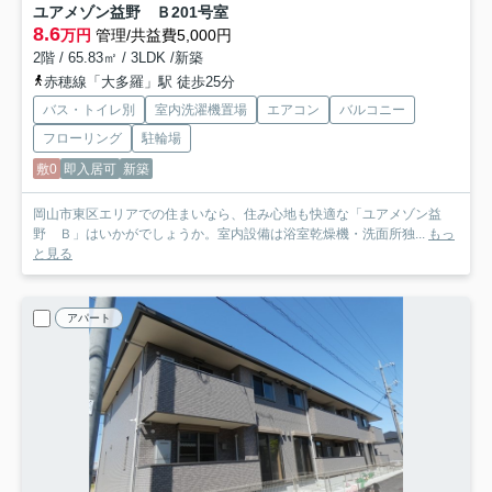
ユアメゾン益野 Ｂ
201号室
8.6
万円
管理/共益費5,000円
2階 / 65.83㎡ / 3LDK /新築
赤穂線「大多羅」駅 徒歩25分
バス・トイレ別
室内洗濯機置場
エアコン
バルコニー
フローリング
駐輪場
敷0
即入居可
新築
岡山市東区エリアでの住まいなら、住み心地も快適な「ユアメゾン益
野 Ｂ」はいかがでしょうか。室内設備は浴室乾燥機・洗面所独...
もっ
と見る
アパート