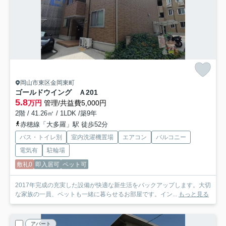
岡山市東区金岡東町
ゴールドウイング Ａ
201
5.8
万円
管理/共益費5,000円
2階 / 41.26㎡ / 1LDK /築9年
赤穂線「大多羅」駅 徒歩52分
バス・トイレ別
室内洗濯機置場
エアコン
バルコニー
電気有
駐輪場
敷礼0
即入居可
ペット可
2017年完成の充実した設備が快適な新生活をバックアップします。大切
な家族の一員、ペットも一緒に暮らせるお部屋です。イン...
もっと見る
アパート