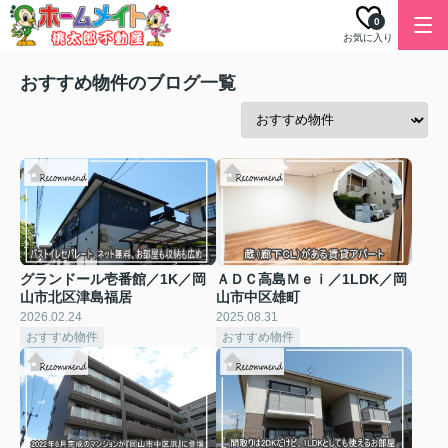
0
お気に入り
おすすめ物件のブログ一覧
グランドール壱番館／1K／岡
ＡＤＣ高島Ｍｅｉ／1LDK／岡
山市北区津島福居
山市中区雄町
2026.02.24
2025.08.31
おすすめ物件
おすすめ物件