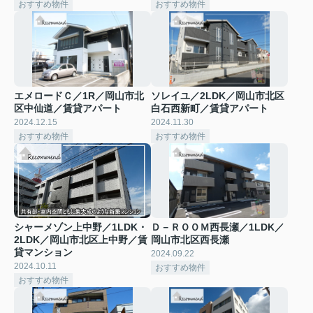
おすすめ物件
おすすめ物件
エメロードＣ／1R／岡山市北
ソレイユ／2LDK／岡山市北区
区中仙道／賃貸アパート
白石西新町／賃貸アパート
2024.12.15
2024.11.30
おすすめ物件
おすすめ物件
シャーメゾン上中野／1LDK・
Ｄ－ＲＯＯＭ西長瀬／1LDK／
2LDK／岡山市北区上中野／賃
岡山市北区西長瀬
貸マンション
2024.09.22
2024.10.11
おすすめ物件
おすすめ物件