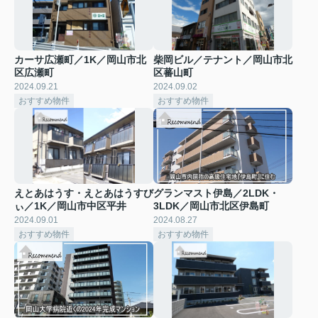
カーサ広瀬町／1K／岡山市北
柴岡ビル／テナント／岡山市北
区広瀬町
区蕃山町
2024.09.21
2024.09.02
おすすめ物件
おすすめ物件
えとあはうす・えとあはうすび
グランマスト伊島／2LDK・
ぃ／1K／岡山市中区平井
3LDK／岡山市北区伊島町
2024.09.01
2024.08.27
おすすめ物件
おすすめ物件