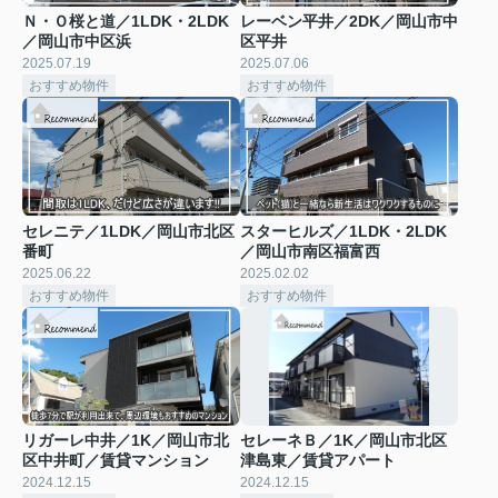
Ｎ・Ｏ桜と道／1LDK・2LDK
レーベン平井／2DK／岡山市中
／岡山市中区浜
区平井
2025.07.19
2025.07.06
おすすめ物件
おすすめ物件
セレニテ／1LDK／岡山市北区
スターヒルズ／1LDK・2LDK
番町
／岡山市南区福富西
2025.06.22
2025.02.02
おすすめ物件
おすすめ物件
リガーレ中井／1K／岡山市北
セレーネＢ／1K／岡山市北区
区中井町／賃貸マンション
津島東／賃貸アパート
2024.12.15
2024.12.15