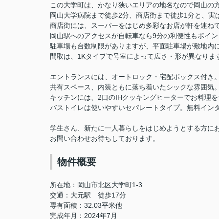
この大学町は、かなり狭いエリアの地名なので岡山の
岡山大学病院まで徒歩2分、商店街まで徒歩1分と、実
商店街には、スーパーをはじめ多彩なお店が軒を連ね
岡山駅へのアクセスが自転車なら9分の利便性もポイン
駐車場も台数制限がありますが、平面駐車場が敷地内
間取は、1Kタイプで号室によって広さ・形が異なりま
エントランスには、オートロック・宅配ボックス付き
共有スペース、内装ともに落ち着いたシックな雰囲気
キッチンには、2口のIHクッキングヒーターでお料理
バストイレは使いやすいセパレートタイプ。無料イン
学生さん、新たに一人暮らしをはじめようとする方に
お問い合わせお待ちしております。
物件概要
所在地：岡山市北区大学町1-3
交通：大元駅 徒歩17分
専有面積：32.03平米他
完成年月：2024年7月