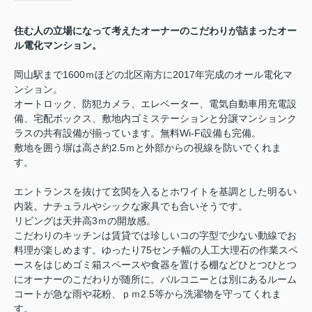
住む人の立場になって考えたオーナーのこだわりが詰まったオー
ル電化マンション。
岡山駅まで1600ｍほどの北区南方に2017年完成のオール電化マ
ンション。
オートロック、防犯カメラ、エレベーター、電気自動車用充電設
備、宅配ボックス、敷地内ゴミステーションと分譲マンションク
ラスの共有設備が揃っています。無料Wi-Fi設備も完備。
敷地を囲う塀は高さ約2.5ｍと外部からの視線を防いでくれま
す。
エントランスを抜けて玄関を入るとホワイトを基調とした明るい
内装。ナチュラルやシックな家具でも合いそうです。
リビングは天井高3ｍの開放感。
こだわりのキッチンは賃貸では珍しいコの字型で少ない動線でお
料理が楽しめます。ゆったり75センチ幅の人工大理石の作業スペ
ースをはじめゴミ箱スペースや食器を置ける棚などひとつひとつ
にオーナーのこだわりが随所に。バルコニーとは別にあるルーム
コートが急な雨や花粉、ｐｍ2.5等から洗濯物を守ってくれま
す。