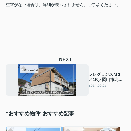
空室がない場合は、詳細が表示されません。ご了承ください。
NEXT
フレグランスＭ１
／1K／岡山市北区
津島福居
2024.06.17
”おすすめ物件”おすすめ記事