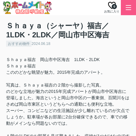
0
お気に入り
Ｓｈａｙａ（シャーヤ）福吉／
1LDK・2LDK／岡山市中区海吉
おすすめ物件
2024.06.18
Ｓｈａｙａ福吉 岡山市中区海吉 1LDK・2LDK
Ｓｈａｙａ福吉
こののどかな眺望が魅力。2015年完成のアパート。
写真は、Ｓｈａｙａ福吉の２階から撮影した写真。
のどかな立地が魅力の2015年完成アパートが岡山市中区海吉に
登場しました。海吉というと岡山市中区の一番東側、百聞川をは
さめば岡山市東区というどちらへの通勤にも便利な立地。
スーパー、コンビニなどの生活施設が少し離れているのが欠点で
しょうか。駐車場が各お部屋に2台分確保できるので、車での移
動がメインなら問題ないのでは。