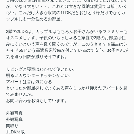
１階の1LDKのお部屋を見て驚きました。収納が1つだけなのです
が、かなり大きい・・。これだけ大きな収納は賃貸では珍しいく
らい。これだけ大きな収納の1LDKだとおひとり様だけでなくカ
ップルにも十分住めるお部屋。
2階の2LDKは、カップルはもちろんお子さんがいるファミリーも
オススメします。子供のいらっしゃるご家庭で2階のお部屋は住
みにくいという声を良く聞くのですが、このＳｈａｙａ福吉はシ
ャイド55という高遮音床設備が付いているので安心。お子さんが
気を遣う回数が減りそうですね。
リビングと寝室はわかれて使いたい、
明るいカウンターキッチンがいい、
アパートは音は気になる、
といったお部屋探しでよくある声をしっかり抑えたアパートを見
てみませんか。
お問い合わせお待ちしています。
外観写真
外観写真
間取り
1LDK間取