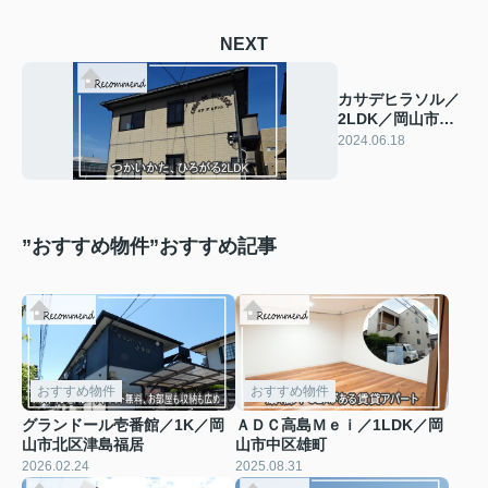
NEXT
カサデヒラソル／
2LDK／岡山市北
区青江
2024.06.18
”おすすめ物件”おすすめ記事
おすすめ物件
おすすめ物件
グランドール壱番館／1K／岡
ＡＤＣ高島Ｍｅｉ／1LDK／岡
山市北区津島福居
山市中区雄町
2026.02.24
2025.08.31