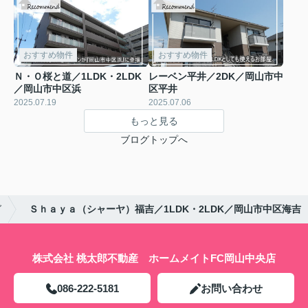
おすすめ物件
おすすめ物件
Ｎ・Ｏ桜と道／1LDK・2LDK
レーベン平井／2DK／岡山市中
／岡山市中区浜
区平井
2025.07.19
2025.07.06
もっと見る
ブログトップへ
グ
Ｓｈａｙａ（シャーヤ）福吉／1LDK・2LDK／岡山市中区海吉
株式会社 桃太郎不動産 ホームメイトFC岡山中央店
086-222-5181
お問い合わせ