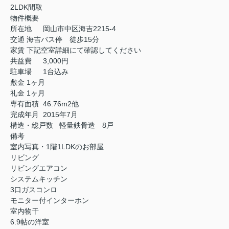
2LDK間取
物件概要
所在地
岡山市中区海吉2215-4
交通
海吉バス停 徒歩15分
家賃
下記空室詳細にて確認してください
共益費
3,000円
駐車場
1台込み
敷金
1ヶ月
礼金
1ヶ月
専有面積
46.76m2他
完成年月
2015年7月
構造・総戸数
軽量鉄骨造 8戸
備考
室内写真・1階1LDKのお部屋
リビング
リビングエアコン
システムキッチン
3口ガスコンロ
モニター付インターホン
室内物干
6.9帖の洋室