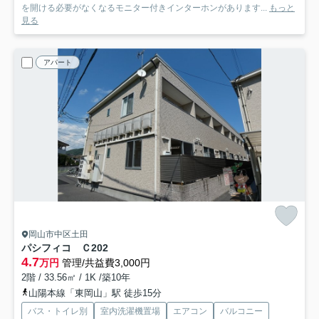
を開ける必要がなくなるモニター付きインターホンがあります...
もっと
見る
アパート
岡山市中区土田
パシフィコ Ｃ
202
4.7
万円
管理/共益費3,000円
2階 / 33.56㎡ / 1K /築10年
山陽本線「東岡山」駅 徒歩15分
バス・トイレ別
室内洗濯機置場
エアコン
バルコニー