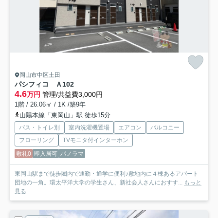
岡山市中区土田
パシフィコ Ａ
102
4.6
万円
管理/共益費3,000円
1階 / 26.06㎡ / 1K /築9年
山陽本線「東岡山」駅 徒歩15分
バス・トイレ別
室内洗濯機置場
エアコン
バルコニー
フローリング
TVモニタ付インターホン
敷礼0
即入居可
パノラマ
東岡山駅まで徒歩圏内で通勤・通学に便利♪敷地内に４棟あるアパート
団地の一角。環太平洋大学の学生さん、新社会人さんにおすす...
もっと
見る