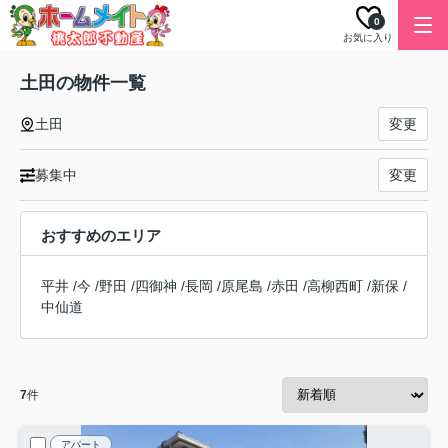
0
お気に入り
土田の物件一覧
土田
変更
募集中
変更
おすすめのエリア
平井
/
今
/
野田
/
四御神
/
長岡
/
原尾島
/
赤田
/
高柳西町
/
新保
/
中仙道
7
件
アパート