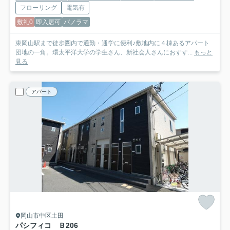
フローリング
電気有
敷礼0
即入居可
パノラマ
東岡山駅まで徒歩圏内で通勤・通学に便利♪敷地内に４棟あるアパート
団地の一角。環太平洋大学の学生さん、新社会人さんにおすす...
もっと
見る
アパート
岡山市中区土田
パシフィコ Ｂ
206