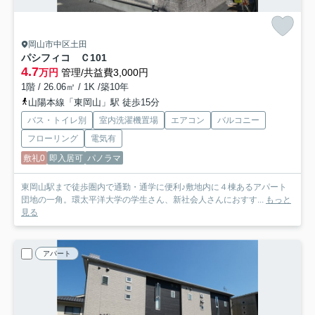
岡山市中区土田
パシフィコ Ｃ
101
4.7
万円
管理/共益費3,000円
1階 / 26.06㎡ / 1K /築10年
山陽本線「東岡山」駅 徒歩15分
バス・トイレ別
室内洗濯機置場
エアコン
バルコニー
フローリング
電気有
敷礼0
即入居可
パノラマ
東岡山駅まで徒歩圏内で通勤・通学に便利♪敷地内に４棟あるアパート
団地の一角。環太平洋大学の学生さん、新社会人さんにおすす...
もっと
見る
アパート