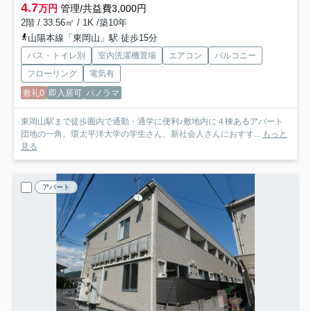
4.7
万円
管理/共益費3,000円
2階 / 33.56㎡ / 1K /築10年
山陽本線「東岡山」駅 徒歩15分
バス・トイレ別
室内洗濯機置場
エアコン
バルコニー
フローリング
電気有
敷礼0
即入居可
パノラマ
東岡山駅まで徒歩圏内で通勤・通学に便利♪敷地内に４棟あるアパート
団地の一角。環太平洋大学の学生さん、新社会人さんにおすす...
もっと
見る
アパート