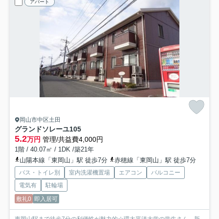
アパート
岡山市中区土田
グランドソレーユ
105
5.2
万円
管理/共益費4,000円
1階 / 40.07㎡ / 1DK /築21年
山陽本線「東岡山」駅 徒歩7分
赤穂線「東岡山」駅 徒歩7分
バス・トイレ別
室内洗濯機置場
エアコン
バルコニー
電気有
駐輪場
敷礼0
即入居可