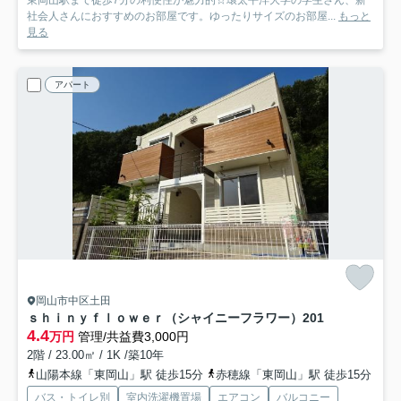
東岡山駅まで徒歩7分の利便性が魅力的☆環太平洋大学の学生さん、新
社会人さんにおすすめのお部屋です。ゆったりサイズのお部屋...
もっと
見る
アパート
岡山市中区土田
ｓｈｉｎｙｆｌｏｗｅｒ（シャイニーフラワー）
201
4.4
万円
管理/共益費3,000円
2階 / 23.00㎡ / 1K /築10年
山陽本線「東岡山」駅 徒歩15分
赤穂線「東岡山」駅 徒歩15分
バス・トイレ別
室内洗濯機置場
エアコン
バルコニー