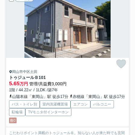
岡山市中区土田
トゥジュールＢ
101
5.65
万円
管理/共益費3,000円
1階 / 44.22㎡ / 1LDK /築7年
山陽本線「東岡山」駅 徒歩17分
赤穂線「東岡山」駅 徒歩17分
バス・トイレ別
室内洗濯機置場
エアコン
バルコニー
駐輪場
TVモニタ付インターホン
敷0
こだわりポイント満載のトゥジュールＢ。知らない人が来た時でも玄関