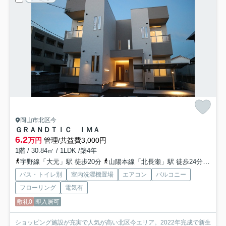
岡山市北区今
ＧＲＡＮＤＴＩＣ ＩＭＡ
6.2
万円
管理/共益費3,000円
1階 / 30.84㎡ / 1LDK /築4年
宇野線「大元」駅 徒歩20分
山陽本線「北長瀬」駅 徒歩24分
吉備
バス・トイレ別
室内洗濯機置場
エアコン
バルコニー
フローリング
電気有
敷礼0
即入居可
ショッピング施設が充実で人気が高い北区今エリア。2022年完成で新生