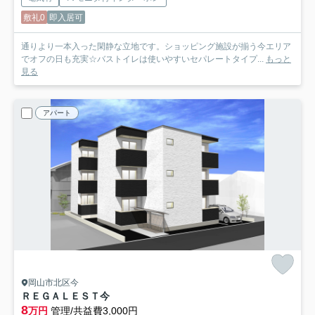
敷礼0
即入居可
通りより一本入った閑静な立地です。ショッピング施設が揃う今エリア
でオフの日も充実☆バストイレは使いやすいセパレートタイプ...
もっと
見る
アパート
岡山市北区今
ＲＥＧＡＬＥＳＴ今
8
万円
管理/共益費3,000円