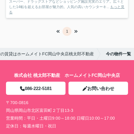
スーパー、ドラッグストアなどショッピング施設充実のエリア。広々と
した14帖を超えるお部屋が魅力的。人気の高いカウンターキ...
もっと見
る
1
の賃貸はホームメイトFC岡山中央店桃太郎不動産
今の物件一覧
株式会社 桃太郎不動産 ホームメイトFC岡山中央店
086-222-5181
お問い合わせ
〒700-0816
岡山県岡山市北区富田町２丁目13-3
営業時間：
平日・土曜日9:00～18:00 日曜日10:00～17:00
定休日：
毎週水曜日・祝日