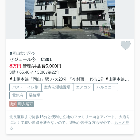
岡山市北区今
セジュール今 Ｃ
301
8
万円
管理/共益費5,000円
3階 / 65.46㎡ / 3DK /築22年
山陽本線「岡山」駅 バス20分 「今村西」 停歩1分
山陽本線「北長瀬」駅 徒歩16分
バス・トイレ別
室内洗濯機置場
エアコン
バルコニー
電気有
駐輪場
敷0
即入居可
北長瀬駅まで徒歩16分と便利な立地のファミリー向きアパート。大通り
に近くて狭い道路を通らないので、運転が苦手な方も安心で...
もっと見
る