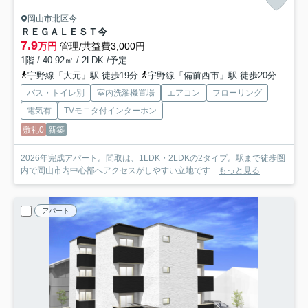
岡山市北区今
ＲＥＧＡＬＥＳＴ今
7.9
万円
管理/共益費3,000円
1階 / 40.92㎡ / 2LDK /予定
宇野線「大元」駅 徒歩19分
宇野線「備前西市」駅 徒歩20分
山陽
バス・トイレ別
室内洗濯機置場
エアコン
フローリング
電気有
TVモニタ付インターホン
敷礼0
新築
2026年完成アパート。間取は、1LDK・2LDKの2タイプ。駅まで徒歩圏
内で岡山市内中心部へアクセスがしやすい立地です...
もっと見る
アパート