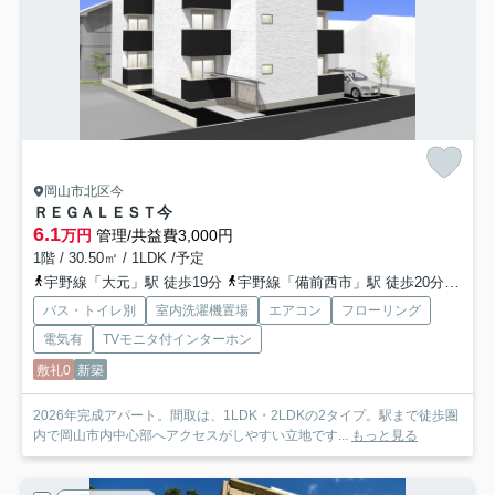
岡山市北区今
ＲＥＧＡＬＥＳＴ今
6.1
万円
管理/共益費3,000円
1階 / 30.50㎡ / 1LDK /予定
宇野線「大元」駅 徒歩19分
宇野線「備前西市」駅 徒歩20分
山陽
バス・トイレ別
室内洗濯機置場
エアコン
フローリング
電気有
TVモニタ付インターホン
敷礼0
新築
2026年完成アパート。間取は、1LDK・2LDKの2タイプ。駅まで徒歩圏
内で岡山市内中心部へアクセスがしやすい立地です...
もっと見る