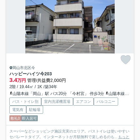
岡山市北区今
ハッピーハイツ今
203
3.4
万円
管理/共益費2,000円
2階 / 19.44㎡ / 1K /築34年
山陽本線「岡山」駅 バス20分 「今村宮」 停歩3分
山陽本線「北長瀬」駅 徒歩21分
バス・トイレ別
室内洗濯機置場
エアコン
バルコニー
電気有
駐輪場
敷礼0
即入居可
スーパーなどショッピング施設充実のエリア。バストイレは使いやすい
セパレートタイプ。インターネットが月額無料で楽しめるのも...
もっと