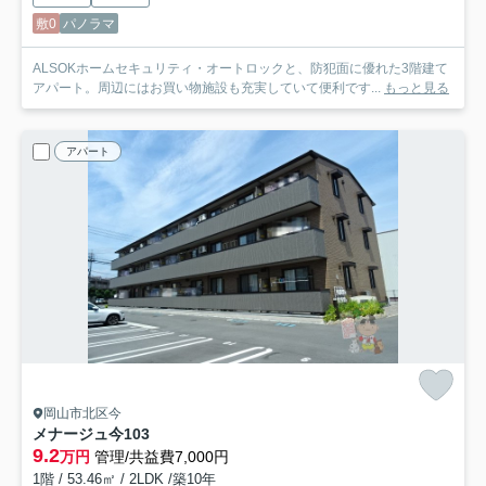
敷0
パノラマ
ALSOKホームセキュリティ・オートロックと、防犯面に優れた3階建て
アパート。周辺にはお買い物施設も充実していて便利です...
もっと見る
アパート
岡山市北区今
メナージュ今
103
9.2
万円
管理/共益費7,000円
1階 / 53.46㎡ / 2LDK /築10年