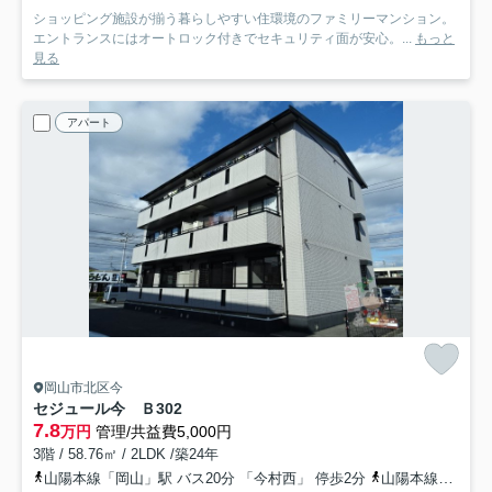
ショッピング施設が揃う暮らしやすい住環境のファミリーマンション。
エントランスにはオートロック付きでセキュリティ面が安心。...
もっと
見る
アパート
岡山市北区今
セジュール今 Ｂ
302
7.8
万円
管理/共益費5,000円
3階 / 58.76㎡ / 2LDK /築24年
山陽本線「岡山」駅 バス20分 「今村西」 停歩2分
山陽本線「北長瀬」駅 徒歩16分