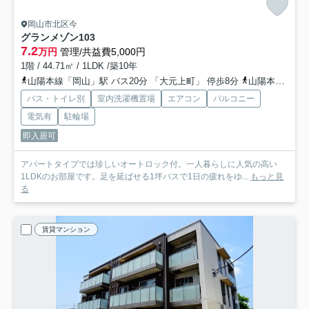
岡山市北区今
グランメゾン
103
7.2
万円
管理/共益費5,000円
1階 / 44.71㎡ / 1LDK /築10年
山陽本線「岡山」駅 バス20分 「大元上町」 停歩8分
山陽本線「北長瀬」駅 徒歩20分
バス・トイレ別
室内洗濯機置場
エアコン
バルコニー
電気有
駐輪場
即入居可
アパートタイプでは珍しいオートロック付。一人暮らしに人気の高い
1LDKのお部屋です。足を延ばせる1坪バスで1日の疲れをゆ...
もっと見
る
賃貸マンション