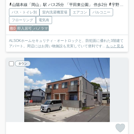
山陽本線「岡山」駅 バス25分 「平田東公園」 停歩2分
宇野線「備前西市」駅 徒歩13分
バス・トイレ別
室内洗濯機置場
エアコン
バルコニー
フローリング
電気有
敷0
即入居可
パノラマ
ALSOKホームセキュリティ・オートロックと、防犯面に優れた3階建て
アパート。周辺にはお買い物施設も充実していて便利です...
もっと見る
タウン