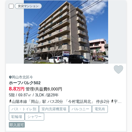
賃貸マンション
岡山市北区今
ホーフパルク
502
8.8
万円
管理/共益費8,000円
5階 / 69.87㎡ / 3LDK /築28年
山陽本線「岡山」駅 バス20分 「今村電話局北」 停歩2分
宇野線「大元」駅 徒歩17分
バス・トイレ別
室内洗濯機置場
バルコニー
電気有
駐輪場
シャワー
即入居可