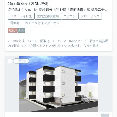
2階 / 40.44㎡ / 2LDK /予定
宇野線「大元」駅 徒歩19分
宇野線「備前西市」駅 徒歩20分
山陽
バス・トイレ別
室内洗濯機置場
エアコン
フローリング
電気有
TVモニタ付インターホン
敷礼0
新築
2026年完成アパート。間取は、1LDK・2LDKの2タイプ。駅まで徒歩圏
内で岡山市内中心部へアクセスがしやすい立地です...
もっと見る
アパート