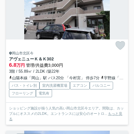
岡山市北区今
アヴェニューＫ＆Ｋ
302
6.8
万円
管理/共益費3,000円
3階 / 55.89㎡ / 2LDK /築22年
山陽本線「岡山」駅 バス20分 「今村宮」 停歩7分
宇野線「備前西市」駅 徒歩19分
バス・トイレ別
室内洗濯機置場
エアコン
バルコニー
フローリング
電気有
ショッピング施設が揃う人気の高い岡山市北区今エリア。間取は、カッ
プルにオススメの2LDK。エントランスには安心のオートロ...
もっと見
る