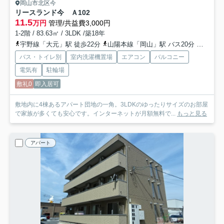
岡山市北区今
リースランド今 Ａ
102
11.5
万円
管理/共益費3,000円
1-2階 / 83.63㎡ / 3LDK /築18年
宇野線「大元」駅 徒歩22分
山陽本線「岡山」駅 バス20分 「今村宮北」 停歩4分
バス・トイレ別
室内洗濯機置場
エアコン
バルコニー
電気有
駐輪場
敷礼0
即入居可
敷地内に4棟あるアパート団地の一角。3LDKのゆったりサイズのお部屋
で家族が多くても安心です。インターネットが月額無料で...
もっと見る
アパート