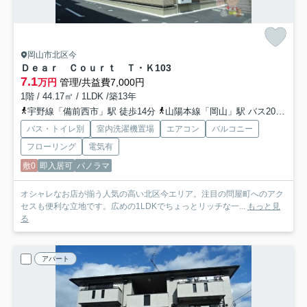
岡山市北区今
Ｄｅａｒ Ｃｏｕｒｔ Ｔ・Ｋ
103
7.1
万円
管理/共益費7,000円
1階 / 44.17㎡ / 1LDK /築13年
宇野線「備前西市」駅 徒歩14分
山陽本線「岡山」駅 バス20分 「今８丁目」 停歩2分
バス・トイレ別
室内洗濯機置場
エアコン
バルコニー
フローリング
電気有
敷0
即入居可
パノラマ
オシャレなお店が揃う人気の高い北区今エリア。注目の問屋町へのアク
セスも便利な立地です。広めの1LDKでちょっとリッチな一...
もっと見
る
アパート