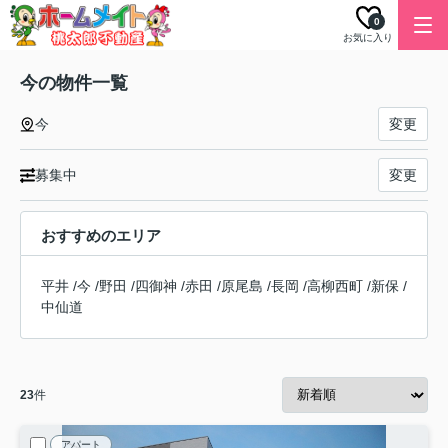
0
お気に入り
今の物件一覧
今
変更
募集中
変更
おすすめのエリア
平井
/
今
/
野田
/
四御神
/
赤田
/
原尾島
/
長岡
/
高柳西町
/
新保
/
中仙道
23
件
アパート