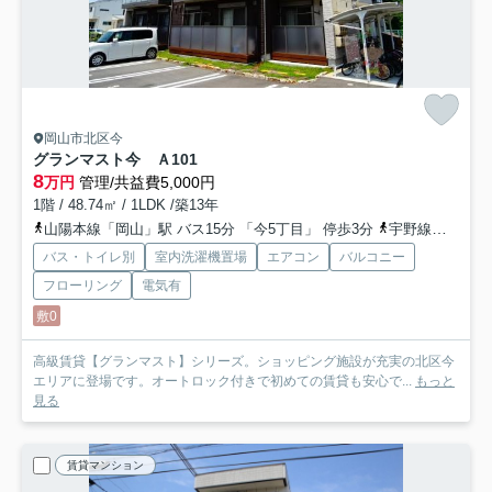
岡山市北区今
グランマスト今 Ａ
101
8
万円
管理/共益費5,000円
1階 / 48.74㎡ / 1LDK /築13年
山陽本線「岡山」駅 バス15分 「今5丁目」 停歩3分
宇野線「大元」駅 徒歩17分
バス・トイレ別
室内洗濯機置場
エアコン
バルコニー
フローリング
電気有
敷0
高級賃貸【グランマスト】シリーズ。ショッピング施設が充実の北区今
エリアに登場です。オートロック付きで初めての賃貸も安心で...
もっと
見る
賃貸マンション