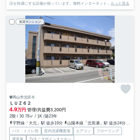
活を快適にする設備が揃っています。無料インターネット...
もっと見る
賃貸マンション
岡山市北区今
ＬＵＺ６２
4.9
万円
管理/共益費3,200円
2階 / 30.78㎡ / 1K /築23年
宇野線「大元」駅 徒歩19分
山陽本線「北長瀬」駅 徒歩24分
宇野
バス・トイレ別
室内洗濯機置場
エアコン
フローリング
電気有
TVモニタ付インターホン