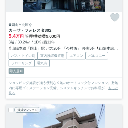
岡山市北区今
カーサ・フォレスタ
302
5.4
万円
管理/共益費9,000円
3階 / 30.24㎡ / 1DK /築11年
山陽本線「岡山」駅 バス20分 「今村西」 停歩3分
山陽本線「北長瀬」駅 徒歩20分
バス・トイレ別
室内洗濯機置場
エアコン
バルコニー
フローリング
電気有
即入居可
ショッピング施設が揃う便利な立地のオートロック付マンション。敷地
内に専用ゴミステーション完備。システムキッチンでお料理が...
もっと
見る
賃貸マンション