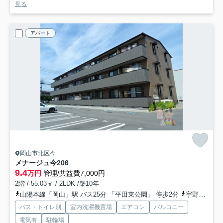
見る
アパート
岡山市北区今
メナージュ今
206
9.4
万円
管理/共益費7,000円
2階 / 55.03㎡ / 2LDK /築10年
山陽本線「岡山」駅 バス25分 「平田東公園」 停歩2分
宇野線「備前西市」駅 徒歩13分
バス・トイレ別
室内洗濯機置場
エアコン
バルコニー
電気有
駐輪場