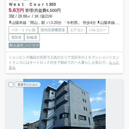
Ｗｅｓｔ Ｃｏｕｒｔ
303
5.6
万円
管理/共益費4,500円
3階 / 28.88㎡ / 1K /築21年
山陽本線「岡山」駅 バス20分 「今村西」 停歩4分
山陽本線「北長瀬」駅 徒歩16分
バス・トイレ別
室内洗濯機置場
エアコン
バルコニー
電気有
駐輪場
即入居可
パノラマ
ショッピング施設が充実で人気のエリア北区今の１Ｋマンション☆エン
トランスにはオートロック付きで初めての一人暮らしも安心で...
もっと
見る
賃貸マンション