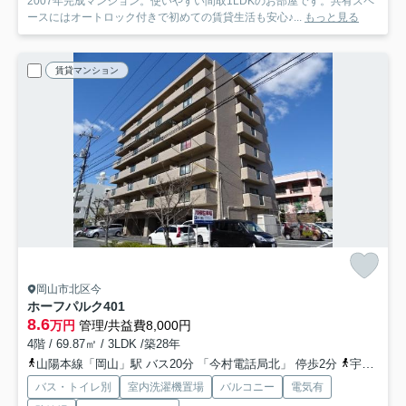
2007年完成マンション。使いやすい間取1LDKのお部屋です。共有スペ
ースにはオートロック付きで初めての賃貸生活も安心♪...
もっと見る
賃貸マンション
岡山市北区今
ホーフパルク
401
8.6
万円
管理/共益費8,000円
4階 / 69.87㎡ / 3LDK /築28年
山陽本線「岡山」駅 バス20分 「今村電話局北」 停歩2分
宇野線「大元」駅 徒歩17分
バス・トイレ別
室内洗濯機置場
バルコニー
電気有