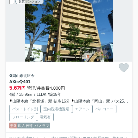
賃貸マンション
岡山市北区今
AXis今
401
5.6
万円
管理/共益費4,000円
4階 / 35.95㎡ / 1LDK /築19年
山陽本線「北長瀬」駅 徒歩16分
山陽本線「岡山」駅 バス25分 岡電バス「今七丁目」 停歩4分
バス・トイレ別
室内洗濯機置場
エアコン
バルコニー
フローリング
電気有
敷0
即入居可
パノラマ