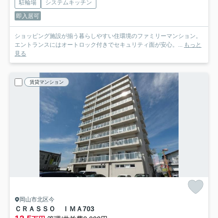
駐輪場
システムキッチン
即入居可
ショッピング施設が揃う暮らしやすい住環境のファミリーマンション。
エントランスにはオートロック付きでセキュリティ面が安心。...
もっと
見る
賃貸マンション
岡山市北区今
ＣＲＡＳＳＯ ＩＭＡ
703