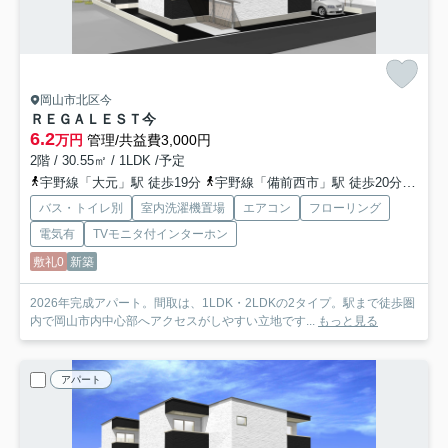
岡山市北区今
ＲＥＧＡＬＥＳＴ今
6.2
万円
管理/共益費3,000円
2階 / 30.55㎡ / 1LDK /予定
宇野線「大元」駅 徒歩19分
宇野線「備前西市」駅 徒歩20分
山陽
バス・トイレ別
室内洗濯機置場
エアコン
フローリング
電気有
TVモニタ付インターホン
敷礼0
新築
2026年完成アパート。間取は、1LDK・2LDKの2タイプ。駅まで徒歩圏
内で岡山市内中心部へアクセスがしやすい立地です...
もっと見る
アパート