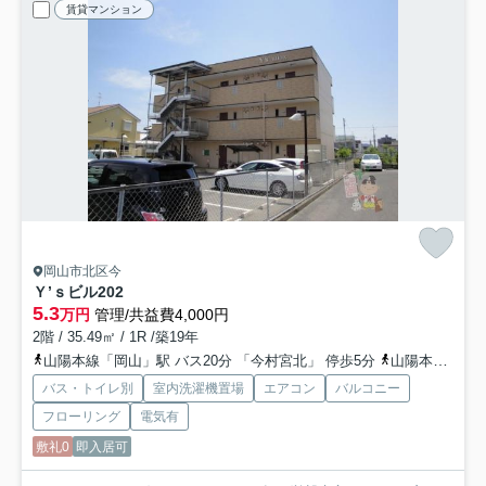
賃貸マンション
岡山市北区今
Ｙ’ｓビル
202
5.3
万円
管理/共益費4,000円
2階 / 35.49㎡ / 1R /築19年
山陽本線「岡山」駅 バス20分 「今村宮北」 停歩5分
山陽本線「北長瀬」駅 徒歩22分
バス・トイレ別
室内洗濯機置場
エアコン
バルコニー
フローリング
電気有
敷礼0
即入居可