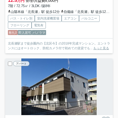
12.5
万円
管理/共益費8,000円
7階 / 72.75㎡ / 3LDK /築8年
山陽本線「北長瀬」駅 徒歩12分
伯備線「北長瀬」駅 徒歩12分
宇
バス・トイレ別
室内洗濯機置場
エアコン
バルコニー
フローリング
電気有
敷礼0
即入居可
パノラマ
北長瀬駅まで徒歩圏内の【北区今】の2018年完成マンション。エントラ
ンスにはオートロック、防犯カメラ付で初めての賃貸でも...
もっと見る
アパート