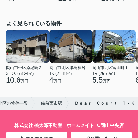
よく見られている物件
岡山市中区原尾島２丁目
岡山市北区津島福居１丁目
岡山市北区富田町１丁目
3LDK (78.24㎡)
1K (21.18㎡)
1R (26.70㎡)
1
10.6
4
5.5
万円
万円
万円
北区の物件一覧
備前西市駅
Ｄｅａｒ Ｃｏｕｒｔ Ｔ・Ｋ
株式会社 桃太郎不動産 ホームメイトFC岡山中央店