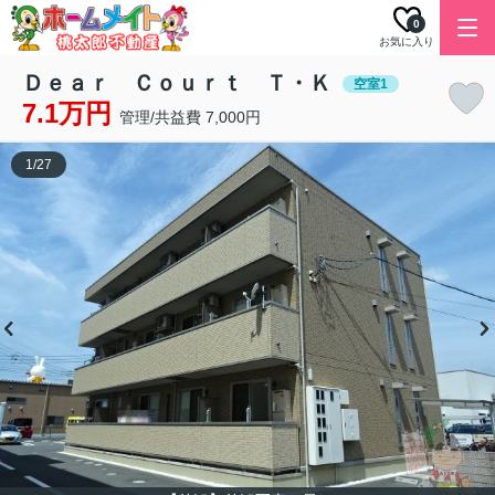
0
お気に入り
Ｄｅａｒ Ｃｏｕｒｔ Ｔ・Ｋ
空室1
7.1万円
管理/共益費 7,000円
1
/
27