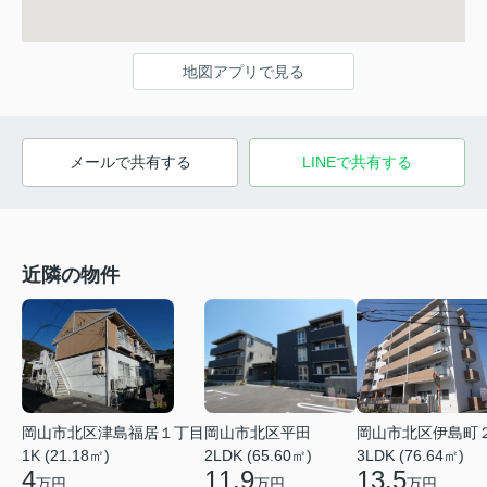
地図アプリで見る
メールで共有する
LINEで共有する
近隣の物件
岡山市北区津島福居１丁目
岡山市北区平田
岡山市北区伊島町
1K (21.18㎡)
2LDK (65.60㎡)
3LDK (76.64㎡)
4
11.9
13.5
万円
万円
万円