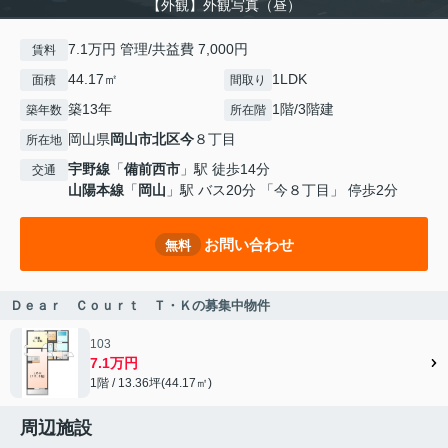
【外観】外観写真（昼）
7.1万円 管理/共益費 7,000円
賃料
44.17㎡
1LDK
面積
間取り
築13年
1階/3階建
築年数
所在階
岡山県
岡山市北区
今
８丁目
所在地
宇野線
「
備前西市
」駅 徒歩14分
交通
山陽本線
「
岡山
」駅 バス20分 「今８丁目」 停歩2分
お問い合わせ
無料
Ｄｅａｒ Ｃｏｕｒｔ Ｔ・Ｋの募集中物件
103
7.1万円
1階 / 13.36坪(44.17㎡)
周辺施設