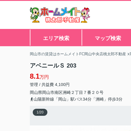
エリア検索
マップ検索
岡山市の賃貸はホームメイトFC岡山中央店桃太郎不動産
アベニールＳ 203
8.1
万円
管理 / 共益費 4,100円
岡山県
岡山市南区
洲崎
２丁目７番２０号
山陽新幹線「岡山」駅バス34分「洲崎」停歩3分
1
/
20