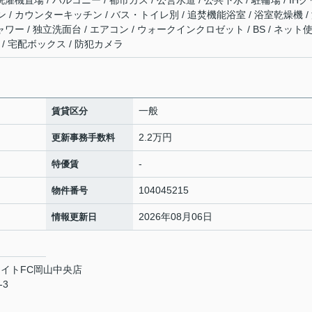
濯機置場 / バルコニー / 都市ガス / 公営水道 / 公共下水 / 駐輪場 / IHク
/ カウンターキッチン / バス・トイレ別 / 追焚機能浴室 / 浴室乾燥機 /
ワー / 独立洗面台 / エアコン / ウォークインクロゼット / BS / ネット
/ 宅配ボックス / 防犯カメラ
一般
賃貸区分
2.2万円
更新事務手数料
-
特優賃
104045215
物件番号
2026年08月06日
情報更新日
イトFC岡山中央店
-3