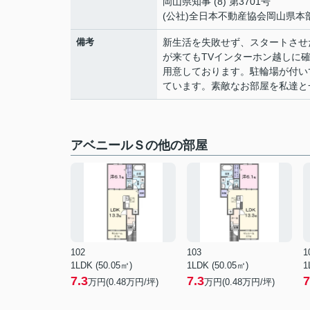
岡山県知事 (8) 第3701号
(公社)全日本不動産協会岡山県本
備考
新生活を失敗せず、スタートさせ
が来てもTVインターホン越しに
用意しております。駐輪場が付い
ています。素敵なお部屋を私達と
アベニールＳの他の部屋
102
103
1
1LDK (50.05㎡)
1LDK (50.05㎡)
1
7.3
7.3
7
万円(
0.48
万円/坪)
万円(
0.48
万円/坪)