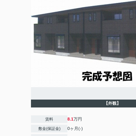
【外観】
8.1
万円
賃料
0ヶ月(-)
敷金(保証金)