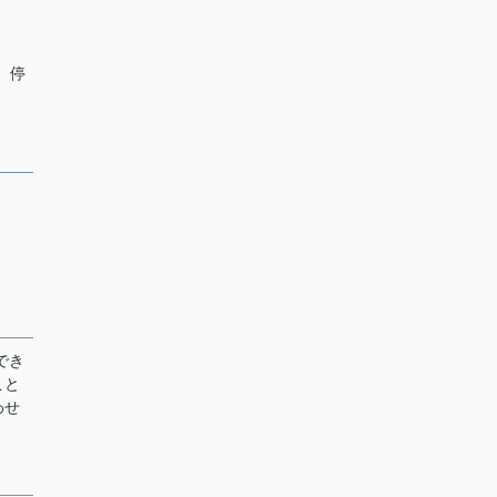
」 停
でき
こと
わせ