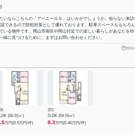
部
たいならこちらの「アベニールＳ」はいかがでしょうか。知らない来訪
確認できるので防犯対策として優れております。駐車スペースももちろ
ている物件です。岡山市南区や岡山付近での楽しい暮らしがあなたを待
一緒に見つけるために、まずはお問い合わせください。
情報
05
201
LDK (50.01㎡)
2LDK (59.55㎡)
.5
8.3
万円(
0.5
万円/坪)
万円(
0.46
万円/坪)