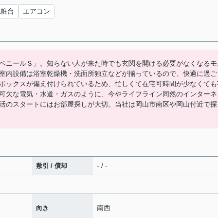
化粧台
エアコン
ベニールＳ」。知らない人が来た時でも玄関を開ける必要がなくなるモ
室内設備は浴室乾燥機・洗面所独立などが揃っているので、快適に過ご
ボックスが備え付けられているため、忙しくて在宅可時間が少なくても
可欠な電気・水道・ガスのように、今やライフライン同然のインターネ
活のスタートにはお部屋探しが大切。当社は岡山市南区や岡山付近で探
- / -
敷引 / 償却
南西
向き