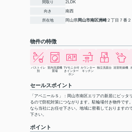
2LDK
間取り
南西
向き
岡山県
岡山市南区
洲崎
２丁目７番２
所在地
物件の特徴
バストイレ
室内洗濯機
TVモニタ付
カウンター
独立洗面台
浴室乾燥機
別
置場
きインター
キッチン
ホン
セールスポイント
「アベニールＳ」：岡山市南区エリアの新居にピッタリ
るので防犯対策につながります。駐輪場付き物件です
なら当社にお任せ下さい。地域に密着しておりますの
下さい。
ポイント