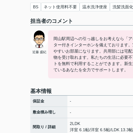
BS
ネット使用料不要
温水洗浄便座
洗髪洗面
担当者のコメント
岡山駅周辺への引っ越しをお考えなら「ア
ター付きインターホンを備えております。
やすいお部屋になります。共用部には宅配
近藤 盛紀
物を受け取れます。私たちの生活に必要不
トを無料で利用することができます。新生
ているあなたを全力でサポートします。
基本情報
-
保証金
敷金積み増し
-
2LDK
間取り / 詳細
洋室 6.1帖
/
洋室 6.5帖
/
LDK 13.3帖