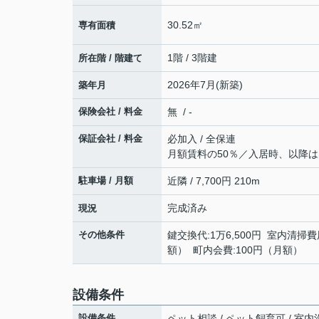
30.52㎡
専有面積
1階 / 3階建
所在階 / 階建て
2026年7月(新築)
築年月
保険会社 / 料金
無 / -
保証会社 / 料金
必加入 / 全保連
月額賃料の50％／入居時、以降は1
駐車場 / 月額
近隣 / 7,700円 210m
完成済み
現況
その他条件
鍵交換代:1万6,500円 室内清掃費
額） 町内会費:100円（月額）
設備条件
設備条件
ペット相談 / ペット飼育可 / 室内