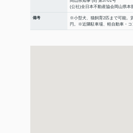
岡山県知事 (8) 第3701号
(公社)全日本不動産協会岡山県本
備考
※小型犬、猫飼育2匹まで可能。賃料
円。※近隣駐車場、軽自動車・コ