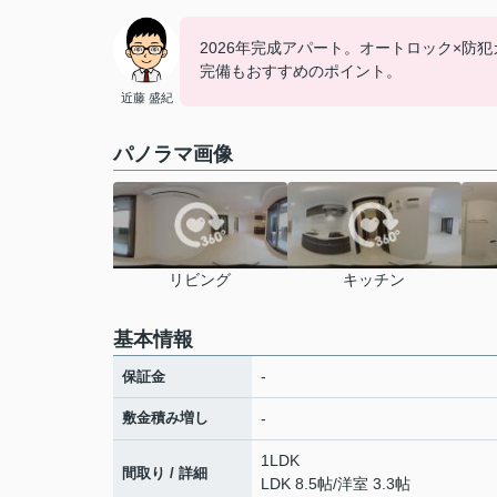
2026年完成アパート。オートロック×
完備もおすすめのポイント。
近藤 盛紀
パノラマ画像
リビング
キッチン
基本情報
-
保証金
敷金積み増し
-
1LDK
間取り / 詳細
LDK 8.5帖
/
洋室 3.3帖