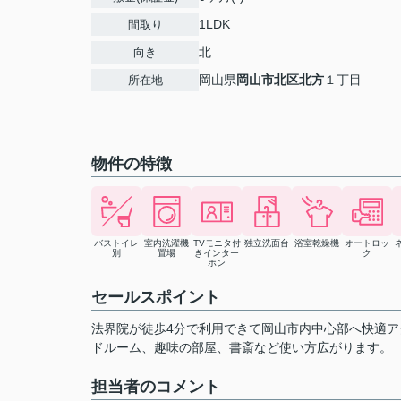
1LDK
間取り
北
向き
岡山県
岡山市北区
北方
１丁目
所在地
物件の特徴
バストイレ
室内洗濯機
TVモニタ付
独立洗面台
浴室乾燥機
オートロッ
別
置場
きインター
ク
ホン
セールスポイント
法界院が徒歩4分で利用できて岡山市内中心部へ快適ア
ドルーム、趣味の部屋、書斎など使い方広がります。
担当者のコメント