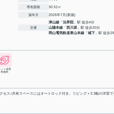
30.52㎡
専有面積
2026年7月(新築)
築年月
津山線
「
法界院
」駅 徒歩4分
山陽本線
「
西川原
」駅 徒歩20分
交通
岡山電気軌道東山本線
「
城下
」駅 徒歩2
ネット使用
料無料
クセス♪共有スペースにはオートロック付き。リビング＋3.3帖の洋室で