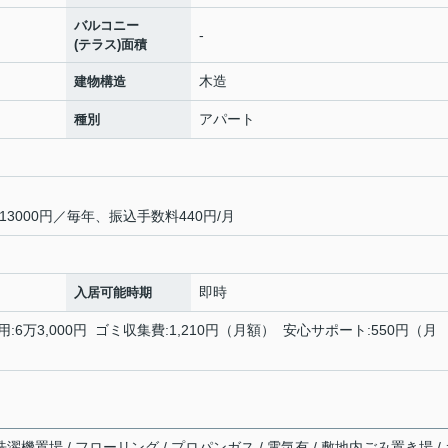
バルコニー
-
(テラス)面積
木造
建物構造
アパート
種別
3000円／毎年、振込手数料440円/月
即時
入居可能時期
用:6万3,000円 ゴミ収集費:1,210円（月額） 安心サポート:550円（月
洗濯機置場 / フローリング / プロパンガス / 電気有 / 敷地内ごみ置き場 /