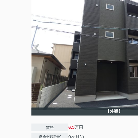
【外観】
6.5
万円
賃料
0ヶ月(-)
敷金(保証金)