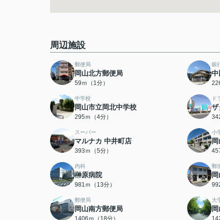
周辺施設
郵便局
銀
岡山北方郵便局
中
59ｍ（1分）
2
中学校
ド
岡山市立岡北中学校
ザ
295ｍ（4分）
3
スーパー
小
マルナカ 中井町店
岡
393ｍ（5分）
4
内科
郵
榊原病院
岡
981ｍ（13分）
9
郵便局
大
岡山南方郵便局
岡
1406ｍ（18分）
1