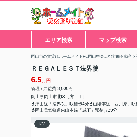
エリア検索
マップ検索
岡山市の賃貸はホームメイトFC岡山中央店桃太郎不動産
ＲＥＧＡＬＥＳＴ法界院
6.5
万円
管理 / 共益費 3,000円
岡山県
岡山市北区
北方
１丁目
津山線「法界院」駅徒歩4分
山陽本線「西川原」駅
岡山電気軌道東山本線「城下」駅徒歩29分
1
/
28