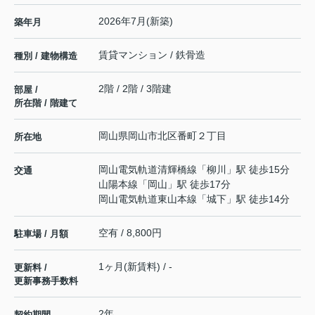
2026年7月(新築)
築年月
賃貸マンション / 鉄骨造
種別 / 建物構造
2階 / 2階 / 3階建
部屋 /
所在階 / 階建て
岡山県
岡山市北区
番町
２丁目
所在地
岡山電気軌道清輝橋線
「
柳川
」駅 徒歩15分
交通
山陽本線
「
岡山
」駅 徒歩17分
岡山電気軌道東山本線
「
城下
」駅 徒歩14分
空有 / 8,800円
駐車場 / 月額
1ヶ月(新賃料) / -
更新料 /
更新事務手数料
2年
契約期間