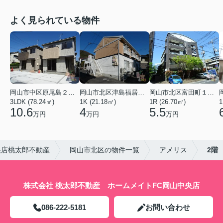
よく見られている物件
岡山市中区原尾島２丁目
岡山市北区津島福居１丁目
岡山市北区富田町１丁目
3LDK (78.24㎡)
1K (21.18㎡)
1R (26.70㎡)
1
10.6
4
5.5
万円
万円
万円
央店桃太郎不動産
岡山市北区の物件一覧
アメリス
2階
株式会社 桃太郎不動産 ホームメイトFC岡山中央店
086-222-5181
お問い合わせ