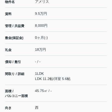
アメリス
物件名
9.5万円
賃料
8,000円
管理 / 共益費
0ヶ月(-)
敷金(保証金)
18万円
礼金
- / -
償却 / 敷引
1LDK
間取り / 詳細
LDK 11.2帖
/
洋室 5.6帖
45.75㎡ / -
面積 /
バルコニー面積
西
向き