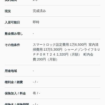
完成済み
現況
即時
入居可能日
-
敷金積み増し
スマートロック設定費用:1万6,500円 室内清
その他条件
掃費用:13万5,300円 シャーメゾンライフＳＵ
ＰＰＯＲＴ２４:1,320円（月額） 町内会
費:200円（月額）
-
用途地域
- / -
権利金 / 雑費
有 / -
保険加入 / 料金
- / -
保険名 / 保険期間