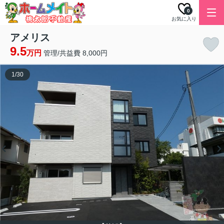
0
お気に入り
アメリス
9.5
万円
管理/共益費 8,000円
1
/
30