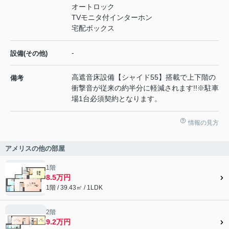
オートロック
TVモニタ付インターホン
宅配ボックス
-
設備(その他)
高遮音床設備【シャイド55】搭載で上下階の
備考
衝撃音が従来の約半分に軽減されます!!※駐車
場1台必須契約となります。
情報の見方
アメリスの他の部屋
1階
8.5万円
1階 / 39.43㎡ / 1LDK
2階
9.2万円