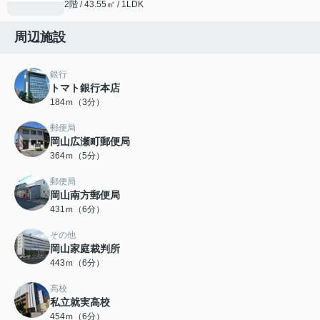
2階 / 43.55㎡ / 1LDK
周辺施設
銀行
トマト銀行本店
184ｍ（3分）
郵便局
岡山広瀬町郵便局
364ｍ（5分）
郵便局
岡山南方郵便局
431ｍ（6分）
その他
岡山家庭裁判所
443ｍ（6分）
高校
私立就実高校
454ｍ（6分）