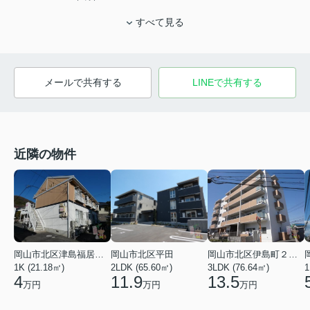
すべて見る
メールで共有する
LINEで共有する
近隣の物件
岡山市北区津島福居１丁目
岡山市北区平田
岡山市北区伊島町２丁目
1K (21.18㎡)
2LDK (65.60㎡)
3LDK (76.64㎡)
1
4
11.9
13.5
万円
万円
万円