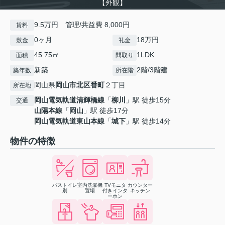
【外観】
9.5万円 管理/共益費 8,000円
賃料
0ヶ月
18万円
敷金
礼金
45.75㎡
1LDK
面積
間取り
新築
2階/3階建
築年数
所在階
岡山県
岡山市北区
番町
２丁目
所在地
岡山電気軌道清輝橋線
「
柳川
」駅 徒歩15分
交通
山陽本線
「
岡山
」駅 徒歩17分
岡山電気軌道東山本線
「
城下
」駅 徒歩14分
物件の特徴
バストイレ
室内洗濯機
TVモニタ
カウンター
別
置場
付きインタ
キッチン
ーホン