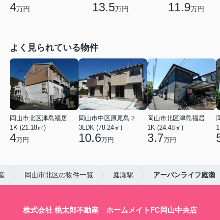
4
13.5
11.9
万円
万円
万円
よく見られている物件
岡山市北区津島福居１丁目
岡山市中区原尾島２丁目
岡山市北区津島福居１丁目
1K (21.18㎡)
3LDK (78.24㎡)
1K (24.48㎡)
1
4
10.6
3.7
万円
万円
万円
産
岡山市北区の物件一覧
庭瀬駅
アーバンライフ庭瀬
株式会社 桃太郎不動産 ホームメイトFC岡山中央店