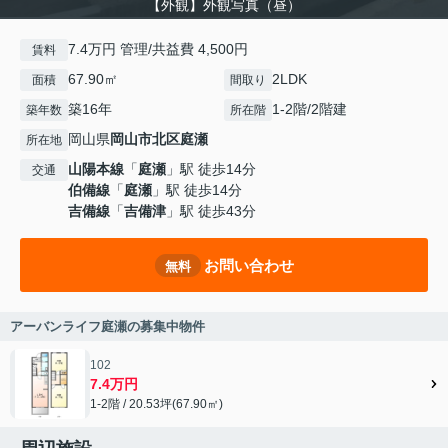
【外観】外観写真（昼）
7.4万円 管理/共益費 4,500円
賃料
67.90㎡
2LDK
面積
間取り
築16年
1-2階/2階建
築年数
所在階
岡山県
岡山市北区
庭瀬
所在地
山陽本線
「
庭瀬
」駅 徒歩14分
交通
伯備線
「
庭瀬
」駅 徒歩14分
吉備線
「
吉備津
」駅 徒歩43分
お問い合わせ
無料
アーバンライフ庭瀬の募集中物件
102
7.4万円
1-2階 / 20.53坪(67.90㎡)