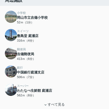
周辺施設
小学校
岡山市立吉備小学校
52ｍ（1分）
スイーツ
敷島堂 庭瀬店
316ｍ（4分）
郵便局
吉備郵便局
413ｍ（6分）
銀行
中国銀行庭瀬支店
506ｍ（7分）
スーパー
わたなべ生鮮館 庭瀬店
562ｍ（8分）
すべて見る