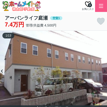
0
お気に入り
アーバンライフ庭瀬
空室1
7.4万円
管理/共益費 4,500円
1
/
13