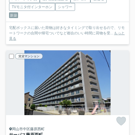
TVモニタ付インターホン
シャワー
新築
宅配ボックスに届いた荷物は好きなタイミングで取り出せるので、リモ
ートワークの合間や帰宅ついでなど都合のいい時間に荷物を受...
もっと
見る
賃貸マンション
岡山市中区藤原西町
サーパス藤原西町