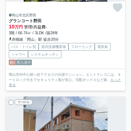
岡山市北区野田
グランコート野田
10
万円
管理/共益費-
3階 / 66.74㎡ / 3LDK /築28年
赤穂線「岡山」駅 徒歩20分
バス・トイレ別
室内洗濯機置場
フローリング
電気有
シャワー
システムキッチン
敷0
即入居可
岡山市内中心部へ好アクセスの分譲マンション。エントランスには、オ
ートロック付きでセキュリティ面が安心。宅配ボックスなど嬉...
もっと
見る
アパート