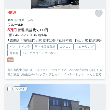
NEW
岡山市北区下伊福
フルールK
8
万円
管理/共益費5,000円
2階 / 46.38㎡ / 1LDK /築6年
吉備線「備前三門」駅 徒歩10分
山陽本線「岡山」駅 徒歩19分
バス・トイレ別
室内洗濯機置場
エアコン
フローリング
電気有
TVモニタ付インターホン
敷0
岡山市内中心部へ好アクセスの下伊福エリア。2020年完成の充実した設
備が快適な新生活をバックアップします。インターネット...
もっと見る
アパート