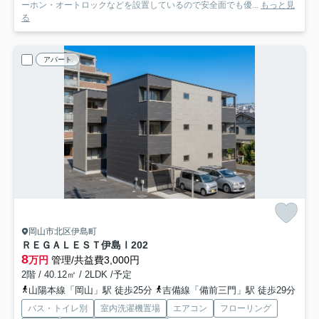
ーホン・オートロックなどを設置しているので安全面でも優...
もっと見
る
アパート
岡山市北区伊島町
ＲＥＧＡＬＥＳＴ伊島Ⅰ
202
8
万円
管理/共益費3,000円
2階 / 40.12㎡ / 2LDK /予定
山陽本線「岡山」駅 徒歩25分
吉備線「備前三門」駅 徒歩29分
バス・トイレ別
室内洗濯機置場
エアコン
フローリング