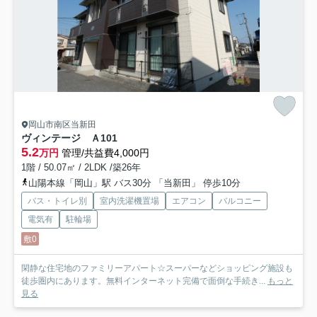
岡山市南区当新田
ヴィンテージ Ａ
101
5.2
万円
管理/共益費4,000円
1階 / 50.07㎡ / 2LDK /築26年
山陽本線「岡山」駅 バス30分 「当新田」 停歩10分
バス・トイレ別
室内洗濯機置場
エアコン
バルコニー
電気有
駐輪場
敷0
閑静な住宅地のファミリーアパート☆スーパーなどショッピング施設も
徒歩圏内にあります。無料インターネット完備で面倒な手続き...
もっと
見る