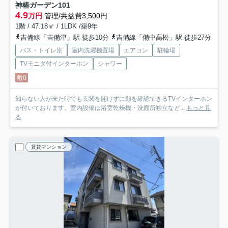
神椿ガーデン
101
4.9
万円
管理/共益費3,500円
1階 / 47.18㎡ / 1LDK /築9年
吉備線「吉備津」駅 徒歩10分
吉備線「備中高松」駅 徒歩27分
バス・トイレ別
室内洗濯機置場
エアコン
駐輪場
TVモニタ付インターホン
シャワー
敷0
知らない人が来た時でも玄関を開けずに顔を確認できるTVインターホン
が付いております。室内設備は浴室乾燥機・洗面所独立など...
もっと見
る
賃貸マンション