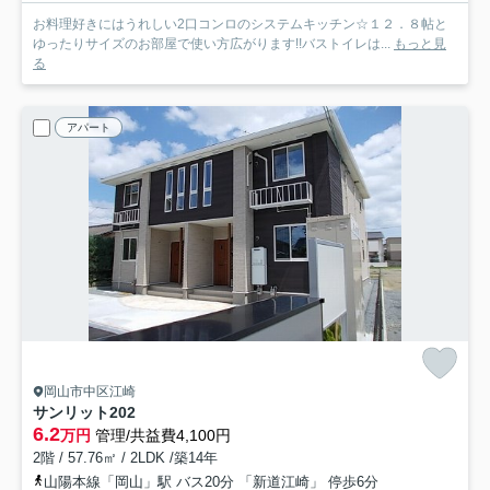
お料理好きにはうれしい2口コンロのシステムキッチン☆１２．８帖と
ゆったりサイズのお部屋で使い方広がります!!バストイレは...
もっと見
る
アパート
岡山市中区江崎
サンリット
202
6.2
万円
管理/共益費4,100円
2階 / 57.76㎡ / 2LDK /築14年
山陽本線「岡山」駅 バス20分 「新道江崎」 停歩6分