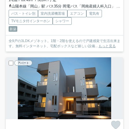
山陽本線「岡山」駅 バス35分 岡電バス「岡南産婦人科入口」 停歩2分
バス・トイレ別
室内洗濯機置場
エアコン
電気有
TVモニタ付インターホン
シャワー
新築
全9戸の3LDKメゾネット。1階・2階を使えるので戸建感覚で生活出来ま
す。無料インターネット、宅配ボックスなど嬉しい設備...
もっと見る
アパート