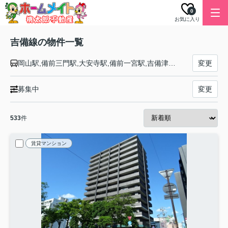
0
お気に入り
吉備線の物件一覧
岡山駅,備前三門駅,大安寺駅,備前一宮駅,吉備津駅,備中高松駅,足守駅,服部駅,東総社駅,総社駅
変更
募集中
変更
533
件
賃貸マンション