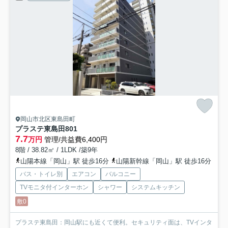
岡山市北区東島田町
プラステ東島田
801
7.7
万円
管理/共益費6,400円
8階 / 38.82㎡ / 1LDK /築9年
山陽本線「岡山」駅 徒歩16分
山陽新幹線「岡山」駅 徒歩16分
バス・トイレ別
エアコン
バルコニー
TVモニタ付インターホン
シャワー
システムキッチン
敷0
プラステ東島田：岡山駅にも近くて便利。セキュリティ面は、TVインタ