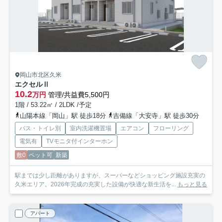
岡山市北区久米
エクセルⅡ
10.2
万円
管理/共益費5,500円
1階 / 53.22㎡ / 2LDK /予定
山陽本線「岡山」駅 徒歩18分
吉備線「大安寺」駅 徒歩30分
バス・トイレ別
室内洗濯機置場
エアコン
フローリング
電気有
TVモニタ付インターホン
敷0
ペット可
新築
駅までは少し距離がありますが、スーパーなどショッピング施設充実の
久米エリア。2026年完成の充実した設備が快適な新生活を...
もっと見る
アパート