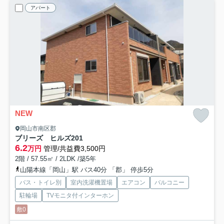
アパート
NEW
岡山市南区郡
ブリーズ ヒルズ
201
6.2
万円
管理/共益費3,500円
2階 / 57.55㎡ / 2LDK /築5年
山陽本線「岡山」駅 バス40分 「郡」 停歩5分
バス・トイレ別
室内洗濯機置場
エアコン
バルコニー
駐輪場
TVモニタ付インターホン
敷0