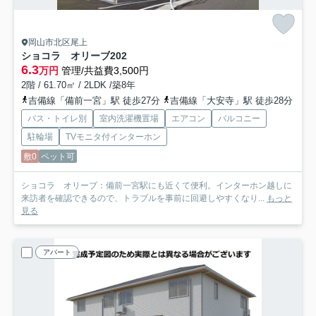
岡山市北区尾上
ショコラ オリーブ
202
6.3
万円
管理/共益費3,500円
2階 / 61.70㎡ / 2LDK /築8年
吉備線「備前一宮」駅 徒歩27分
吉備線「大安寺」駅 徒歩28分
バス・トイレ別
室内洗濯機置場
エアコン
バルコニー
駐輪場
TVモニタ付インターホン
敷0
ペット可
ショコラ オリーブ：備前一宮駅にも近くて便利。インターホン越しに
来訪者を確認できるので、トラブルを事前に回避しやすくなり...
もっと
見る
アパート