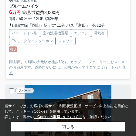
岡山市北区富田
ブルームハイツ
6
万円
管理/共益費3,000円
1階 / 50.30㎡ / 2DK /築26年
山陽本線「岡山」駅 バス11分 バス「富田」 停歩2分
バス・トイレ別
室内洗濯機置場
エアコン
電気有
TVモニタ付インターホン
シャワー
敷0
岡山駅まで1駅の大元駅が徒歩13分。カップル・ファミリーにおススメ
のお部屋です。道路向かいには、公園があって子育てにうれ...
もっと見
る
アパート
当サイトでは、お客様の当サイト利用状況把握、サービス向上検討を目的と
して、クッキー（Cookie）を使用しています。
詳しくは、当社の
「Cookieの取扱いについて」
をご確認ください。
閉じる