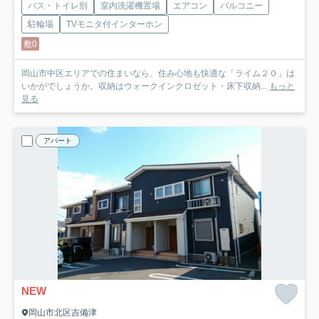
バス・トイレ別
室内洗濯機置場
エアコン
バルコニー
駐輪場
TVモニタ付インターホン
敷0
岡山市中区エリアでの住まいなら、住み心地も快適な「ライム２０」は
いかがでしょうか。収納はウォークインクロゼット・床下収納...
もっと
見る
アパート
NEW
岡山市北区吉備津