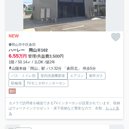
NEW
岡山市中区倉田
ハーレー 岡山Ⅲ
102
6.55
万円
管理/共益費3,500円
1階 / 50.14㎡ / 1LDK /築2年
山陽本線「岡山」駅 バス32分 「倉田北」 停歩5分
バス・トイレ別
室内洗濯機置場
エアコン
都市ガス
駐輪場
TVモニタ付インターホン
敷0
カメラで訪問者を確認できるTVインターホンが設置されています。収納
はウォークインクロゼット・床下収納など豊富なので、衣類...
もっと見
る