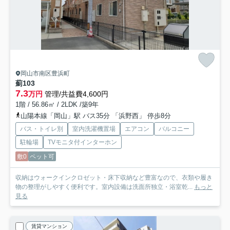
岡山市南区豊浜町
薊
103
7.3
万円
管理/共益費4,600円
1階 / 56.86㎡ / 2LDK /築9年
山陽本線「岡山」駅 バス35分 「浜野西」 停歩8分
バス・トイレ別
室内洗濯機置場
エアコン
バルコニー
駐輪場
TVモニタ付インターホン
敷0
ペット可
収納はウォークインクロゼット・床下収納など豊富なので、衣類や履き
物の整理がしやすく便利です。室内設備は洗面所独立・浴室乾...
もっと
見る
賃貸マンション