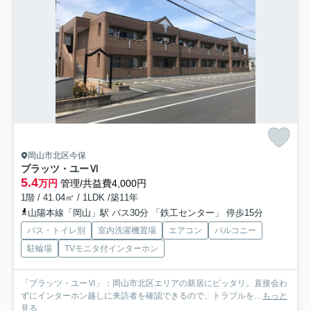
岡山市北区今保
プラッツ・ユーⅥ
5.4
万円
管理/共益費4,000円
1階 / 41.04㎡ / 1LDK /築11年
山陽本線「岡山」駅 バス30分 「鉄工センター」 停歩15分
バス・トイレ別
室内洗濯機置場
エアコン
バルコニー
駐輪場
TVモニタ付インターホン
「プラッツ・ユーⅥ」：岡山市北区エリアの新居にピッタリ。直接会わ
ずにインターホン越しに来訪者を確認できるので、トラブルを...
もっと
見る