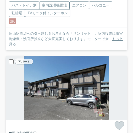
バス・トイレ別
室内洗濯機置場
エアコン
バルコニー
駐輪場
TVモニタ付インターホン
敷0
岡山駅周辺への引っ越しをお考えなら「サンリット」。室内設備は浴室
乾燥機・洗面所独立など大変充実しております。モニターで来...
もっと
見る
アパート