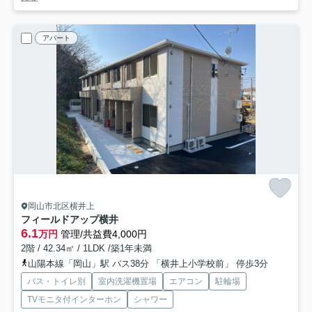
アパート
岡山市北区横井上
フィールドアップ横井
6.1
万円
管理/共益費4,000円
2階 / 42.34㎡ / 1LDK /築1年未満
山陽本線「岡山」駅 バス38分 「横井上小学校前」 停歩3分
バス・トイレ別
室内洗濯機置場
エアコン
駐輪場
TVモニタ付インターホン
シャワー