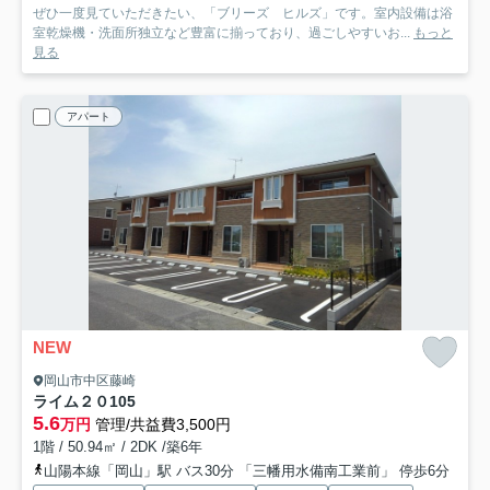
ぜひ一度見ていただきたい、「ブリーズ ヒルズ」です。室内設備は浴
室乾燥機・洗面所独立など豊富に揃っており、過ごしやすいお...
もっと
見る
アパート
NEW
岡山市中区藤崎
ライム２０
105
5.6
万円
管理/共益費3,500円
1階 / 50.94㎡ / 2DK /築6年
山陽本線「岡山」駅 バス30分 「三幡用水備南工業前」 停歩6分