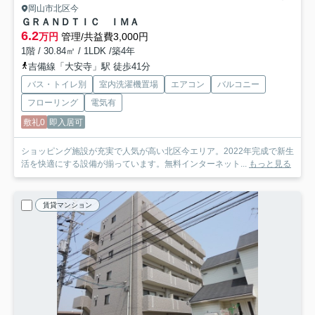
岡山市北区今
ＧＲＡＮＤＴＩＣ ＩＭＡ
6.2
万円
管理/共益費3,000円
1階 / 30.84㎡ / 1LDK /築4年
吉備線「大安寺」駅 徒歩41分
バス・トイレ別
室内洗濯機置場
エアコン
バルコニー
フローリング
電気有
敷礼0
即入居可
ショッピング施設が充実で人気が高い北区今エリア。2022年完成で新生
活を快適にする設備が揃っています。無料インターネット...
もっと見る
賃貸マンション