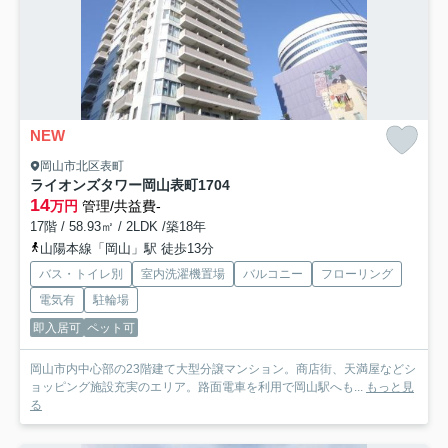
NEW
岡山市北区表町
ライオンズタワー岡山表町
1704
14
万円
管理/共益費-
17階 / 58.93㎡ / 2LDK /築18年
山陽本線「岡山」駅 徒歩13分
バス・トイレ別
室内洗濯機置場
バルコニー
フローリング
電気有
駐輪場
即入居可
ペット可
岡山市内中心部の23階建て大型分譲マンション。商店街、天満屋などシ
ョッピング施設充実のエリア。路面電車を利用で岡山駅へも...
もっと見
る