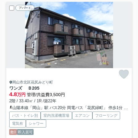
アパート
岡山市北区花尻みどり町
ワンズ Ｂ
205
4.8
万円
管理/共益費3,500円
2階 / 33.40㎡ / 1R /築22年
山陽本線「岡山」駅 バス20分 岡電バス「花尻緑町」 停歩1分
吉備線
バス・トイレ別
室内洗濯機置場
エアコン
フローリング
電気有
シャワー
敷0
即入居可