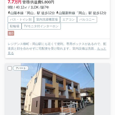
7.7
万円
管理/共益費5,800円
9階 / 40.12㎡ / 1LDK /築7年
山陽本線「岡山」駅 徒歩12分
山陽新幹線「岡山」駅 徒歩12分
バス・トイレ別
室内洗濯機置場
エアコン
バルコニー
駐輪場
TVモニタ付インターホン
敷0
レジデンス柳町：岡山駅にも近くて便利。専用ボックスがあるので、配
達員と顔を合わせずに宅配便を受け取れます。室内設備は洗面...
もっと
見る
アパート