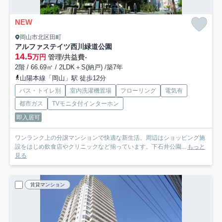
NEW
岡山市北区田町
アルファステイツ西川緑道公園
14.5
万円
管理/共益費-
2階 / 66.69㎡ / 2LDK＋S(納戸) /築7年
山陽本線「岡山」駅 徒歩12分
バス・トイレ別
室内洗濯機置場
フローリング
電気有
都市ガス
TVモニタ付インターホン
即入居可
ワンランク上の分譲マンションで快適な新生活。周辺はショッピング施
設をはじめ飲食店やクリニックなど揃っています。下石井公園...
もっと
見る
賃貸マンション