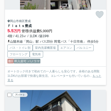
岡山市南区豊成
Ｆｌａｔｓ豊成
5.5
万円
管理/共益費5,000円
4階 / 41.23㎡ / 1LDK /築19年
山陽本線「岡山」駅 バス20分 岡電バス「十日市南」 停歩5分
バス・トイレ別
室内洗濯機置場
エアコン
バルコニー
フローリング
電気有
敷0
即入居可
パノラマ
オートロック付きで初めての一人暮らしも安心です。余裕のある間取
1LDKのお部屋で快適な新生活。エレベーターも付いているの...
もっと
見る
アパート