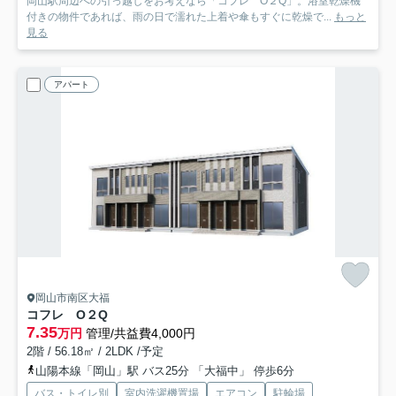
岡山駅周辺への引っ越しをお考えなら「コフレ O２Q」。浴室乾燥機
付きの物件であれば、雨の日で濡れた上着や傘もすぐに乾燥で...
もっと
見る
アパート
岡山市南区大福
コフレ O２Q
7.35
万円
管理/共益費4,000円
2階 / 56.18㎡ / 2LDK /予定
山陽本線「岡山」駅 バス25分 「大福中」 停歩6分
バス・トイレ別
室内洗濯機置場
エアコン
駐輪場