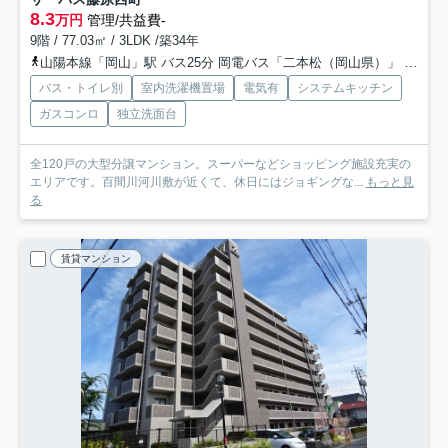
8.3
万円
管理/共益費-
9階 / 77.03㎡ / 3LDK /築34年
山陽本線「岡山」駅 バス25分 岡電バス「二本松（岡山県）」 停歩3分
バス・トイレ別
室内洗濯機置場
電気有
システムキッチン
ガスコンロ
独立洗面台
全120戸の大型分譲マンション。スーパーなどショッピング施設充実の
エリアです。百間川河川敷が近くて、休日にはジョギングな...
もっと見
る
賃貸マンション