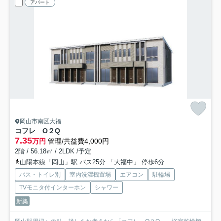
アパート
岡山市南区大福
コフレ O２Q
7.35
万円
管理/共益費4,000円
2階 / 56.18㎡ / 2LDK /予定
山陽本線「岡山」駅 バス25分 「大福中」 停歩6分
バス・トイレ別
室内洗濯機置場
エアコン
駐輪場
TVモニタ付インターホン
シャワー
新築