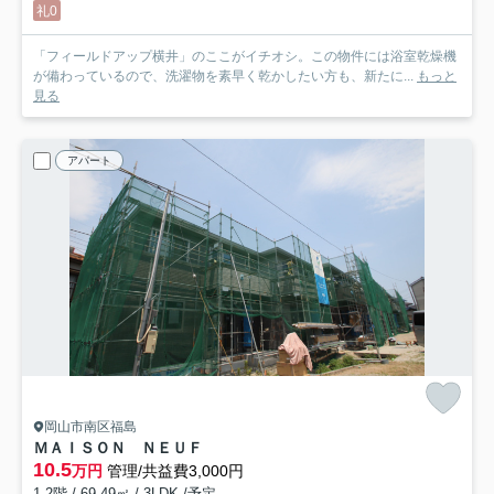
礼0
「フィールドアップ横井」のここがイチオシ。この物件には浴室乾燥機
が備わっているので、洗濯物を素早く乾かしたい方も、新たに...
もっと
見る
アパート
岡山市南区福島
ＭＡＩＳＯＮ ＮＥＵＦ
10.5
万円
管理/共益費3,000円
1-2階 / 69.49㎡ / 3LDK /予定