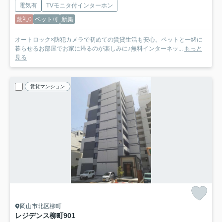
電気有
TVモニタ付インターホン
敷礼0
ペット可
新築
オートロック×防犯カメラで初めての賃貸生活も安心。ペットと一緒に
暮らせるお部屋でお家に帰るのが楽しみに♪無料インターネッ...
もっと
見る
賃貸マンション
岡山市北区柳町
レジデンス柳町
901