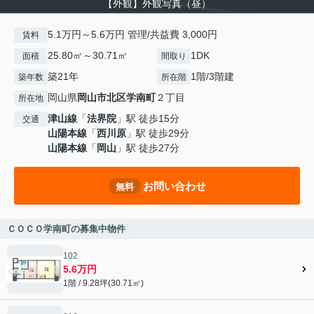
【外観】外観写真（昼）
5.1万円～5.6万円 管理/共益費 3,000円
賃料
25.80㎡～30.71㎡
1DK
面積
間取り
築21年
1階/3階建
築年数
所在階
岡山県
岡山市北区
学南町
２丁目
所在地
津山線
「
法界院
」駅 徒歩15分
交通
山陽本線
「
西川原
」駅 徒歩29分
山陽本線
「
岡山
」駅 徒歩27分
お問い合わせ
無料
ＣＯＣＯ学南町の募集中物件
102
5.6万円
1階 / 9.28坪(30.71㎡)