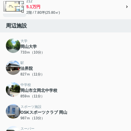
212
5.1万円
2階 / 7.80坪(25.80㎡)
周辺施設
大学
岡山大学
733ｍ（10分）
駅
法界院
827ｍ（11分）
中学校
岡山市立岡北中学校
859ｍ（11分）
スポーツ施設
OSKスポーツクラブ 岡山
987ｍ（13分）
スーパー