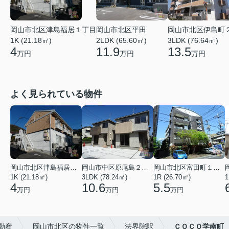
岡山市北区津島福居１丁目
岡山市北区平田
岡山市北区伊島町
1K (21.18㎡)
2LDK (65.60㎡)
3LDK (76.64㎡)
4
11.9
13.5
万円
万円
万円
よく見られている物件
岡山市北区津島福居１丁目
岡山市中区原尾島２丁目
岡山市北区富田町１丁目
1K (21.18㎡)
3LDK (78.24㎡)
1R (26.70㎡)
1
4
10.6
5.5
万円
万円
万円
動産
岡山市北区の物件一覧
法界院駅
ＣＯＣＯ学南町