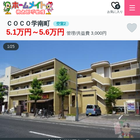
0
お気に入り
ＣＯＣＯ学南町
空室2
5.1万円～5.6万円
管理/共益費 3,000円
1
/
25