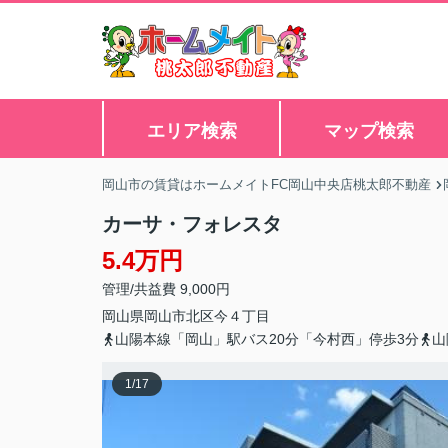
エリア検索
マップ検索
岡山市の賃貸はホームメイトFC岡山中央店桃太郎不動産
カーサ・フォレスタ
5.4万円
管理/共益費 9,000円
岡山県
岡山市北区
今
４丁目
山陽本線「岡山」駅バス20分「今村西」停歩3分
山
1
/
17