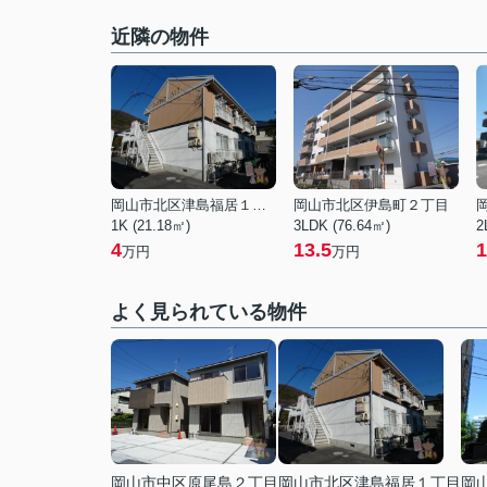
近隣の物件
岡山市北区津島福居１丁目
岡山市北区伊島町２丁目
1K (21.18㎡)
3LDK (76.64㎡)
2
4
13.5
1
万円
万円
よく見られている物件
岡山市中区原尾島２丁目
岡山市北区津島福居１丁目
岡