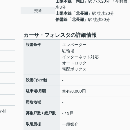
山陽本線
「
岡山
」駅 バス20分 「今村西
歩3分
交通
山陽本線
「
北長瀬
」駅 徒歩20分
伯備線
「
北長瀬
」駅 徒歩20分
カーサ・フォレスタの詳細情報
設備条件
エレベーター
駐輪場
インターネット対応
オートロック
宅配ボックス
設備(その他)
-
駐車場/月額
空有/8,800円
用途地域
-
今村
募集戸数 / 総戸数
- / 9戸
取引態様
一般媒介