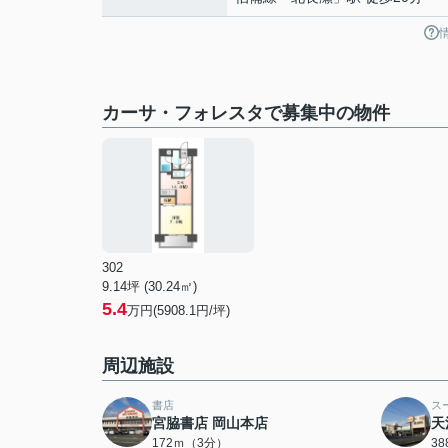
カーサ・フォレスタで募集中の物件
302
9.14坪 (30.24㎡)
5.4
万円(5908.1円/坪)
周辺施設
書店
ス
宮脇書店 岡山本店
天
172ｍ（3分）
3