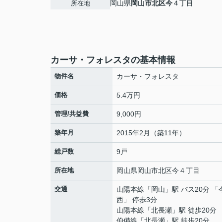
岡山県
岡山市北区
今
４丁目
所在地
カーサ・フォレスタの基本情報
物件名
カーサ・フォレスタ
価格
5.4万円
管理/共益費
9,000円
築年月
2015年2月（築11年）
総戸数
9戸
所在地
岡山県
岡山市北区
今
４丁目
交通
山陽本線
「
岡山
」駅 バス20分 「
西」 停歩3分
山陽本線
「
北長瀬
」駅 徒歩20分
伯備線
「
北長瀬
」駅 徒歩20分