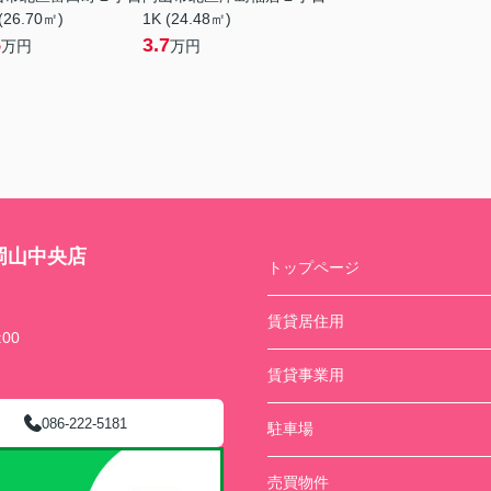
(26.70㎡)
1K (24.48㎡)
5
3.7
万円
万円
岡山中央店
トップページ
賃貸居住用
00
賃貸事業用
086-222-5181
駐車場
売買物件