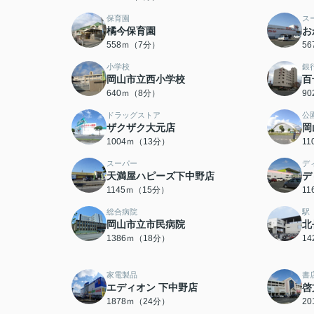
保育園
ス
橘今保育園
お
558ｍ（7分）
5
小学校
銀
岡山市立西小学校
百
640ｍ（8分）
9
ドラッグストア
公
ザクザク大元店
岡
1004ｍ（13分）
1
スーパー
デ
天満屋ハピーズ下中野店
デ
1145ｍ（15分）
1
総合病院
駅
岡山市立市民病院
北
1386ｍ（18分）
1
家電製品
書
エディオン 下中野店
啓
1878ｍ（24分）
2