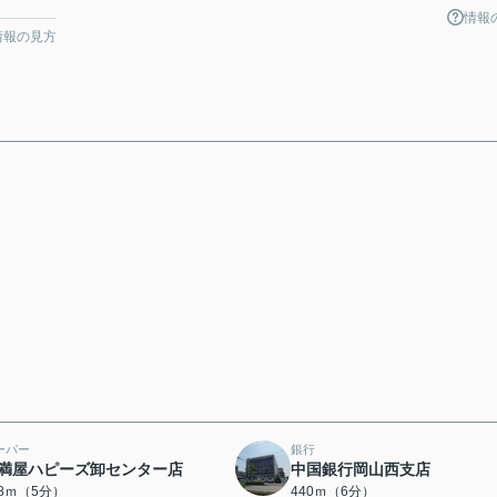
情報
情報の見方
ーパー
銀行
満屋ハピーズ卸センター店
中国銀行岡山西支店
88ｍ（5分）
440ｍ（6分）