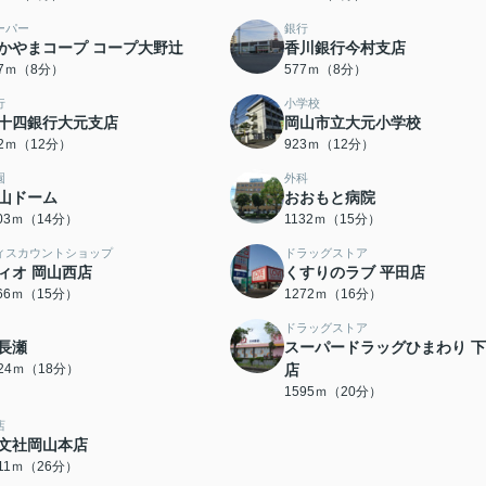
ーパー
銀行
かやまコープ コープ大野辻
香川銀行今村支店
67ｍ（8分）
577ｍ（8分）
行
小学校
十四銀行大元支店
岡山市立大元小学校
02ｍ（12分）
923ｍ（12分）
園
外科
山ドーム
おおもと病院
103ｍ（14分）
1132ｍ（15分）
ィスカウントショップ
ドラッグストア
ィオ 岡山西店
くすりのラブ 平田店
166ｍ（15分）
1272ｍ（16分）
ドラッグストア
長瀬
スーパードラッグひまわり 
424ｍ（18分）
店
1595ｍ（20分）
店
文社岡山本店
011ｍ（26分）