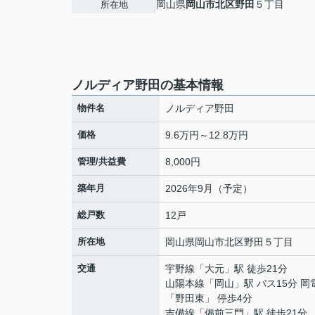
岡山県
岡山市北区
野田
５丁目
所在地
ノルディア野田の基本情報
物件名
ノルディア野田
価格
9.6万円～12.8万円
管理/共益費
8,000円
築年月
2026年9月（予定）
総戸数
12戸
所在地
岡山県
岡山市北区
野田
５丁目
交通
宇野線
「
大元
」駅 徒歩21分
山陽本線
「
岡山
」駅 バス15分 
「野田東」 停歩4分
吉備線
「
備前三門
」駅 徒歩21分