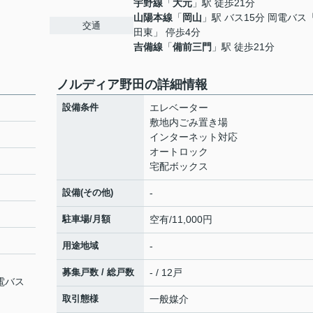
宇野線
「
大元
」駅 徒歩21分
山陽本線
「
岡山
」駅 バス15分 岡電バス
交通
田東」 停歩4分
吉備線
「
備前三門
」駅 徒歩21分
ノルディア野田の詳細情報
設備条件
エレベーター
敷地内ごみ置き場
インターネット対応
オートロック
宅配ボックス
設備(その他)
-
駐車場/月額
空有/11,000円
用途地域
-
募集戸数 / 総戸数
- / 12戸
岡電バス
取引態様
一般媒介