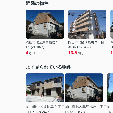
近隣の物件
岡山市北区津島福居１丁目
岡山市北区伊島町２丁目
1K (21.18㎡)
3LDK (76.64㎡)
2
4
13.5
1
万円
万円
よく見られている物件
岡山市中区原尾島２丁目
岡山市北区津島福居１丁目
岡
3LDK (78.24㎡)
1K (21.18㎡)
1R 