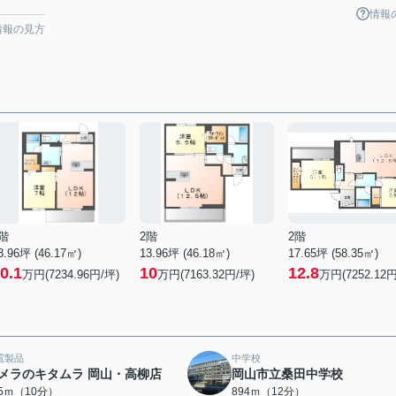
情報
情報の見方
階
2階
2階
3.96坪 (46.17㎡)
13.96坪 (46.18㎡)
17.65坪 (58.35㎡)
0.1
10
12.8
万円(7234.96円/坪)
万円(7163.32円/坪)
万円(7252.12円
電製品
中学校
メラのキタムラ 岡山・高柳店
岡山市立桑田中学校
85ｍ（10分）
894ｍ（12分）