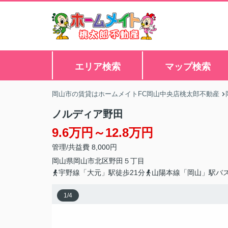
エリア検索
マップ検索
岡山市の賃貸はホームメイトFC岡山中央店桃太郎不動産
ノルディア野田
9.6万円～12.8万円
管理/共益費 8,000円
岡山県
岡山市北区
野田
５丁目
宇野線「大元」駅徒歩21分
山陽本線「岡山」駅バス
1
/
4