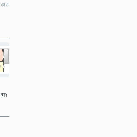
の見方
/坪)