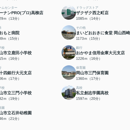
ームセンター
ドラッグストア
ーナンPRO(プロ)高柳店
ザクザク西之町店
029ｍ（13分）
1085ｍ（14分）
科
その他
おもと病院
まいどおおきに食堂 岡山西
139ｍ（15分）
1173ｍ（15分）
学校
銀行
山市立鹿田小学校
おかやま信用金庫大元支店
215ｍ（16分）
1226ｍ（16分）
行
保育園
十四銀行大元支店
岡山市三門保育園
306ｍ（17分）
1360ｍ（17分）
学校
高校
山市立三門小学校
私立創志学園高校
482ｍ（19分）
1597ｍ（20分）
稚園
山市立石井幼稚園
646ｍ（21分）