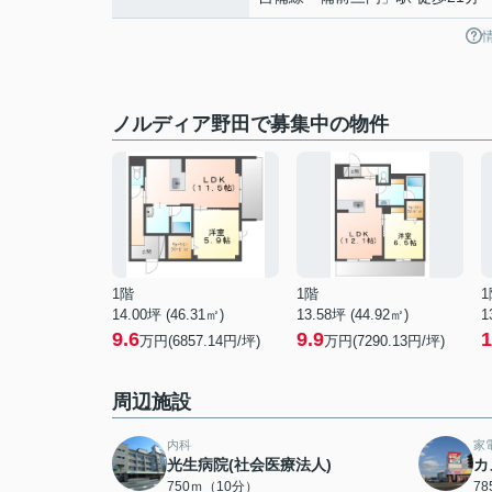
ノルディア野田で募集中の物件
1階
1階
1
14.00坪 (46.31㎡)
13.58坪 (44.92㎡)
1
9.6
9.9
1
万円(6857.14円/坪)
万円(7290.13円/坪)
周辺施設
内科
家
光生病院(社会医療法人)
カ
750ｍ（10分）
7