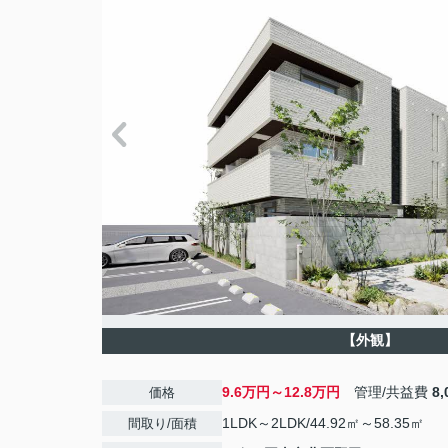
【外観】
9.6万円～12.8万円
管理/共益費
8
価格
1LDK～2LDK/44.92㎡～58.35㎡
間取り/面積