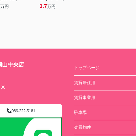
5
3.7
万円
万円
岡山中央店
トップページ
賃貸居住用
00
賃貸事業用
086-222-5181
駐車場
売買物件