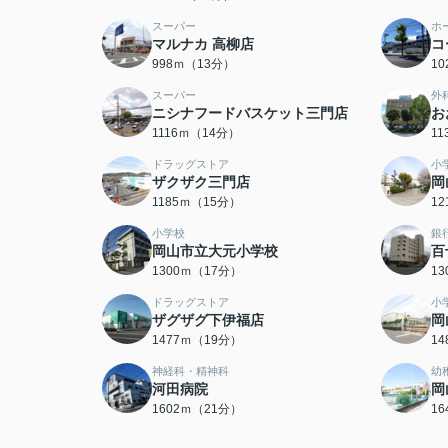
スーパー
ホ
マルナカ 高柳店
コ
998ｍ（13分）
1
スーパー
外
ニシナフードバスケット三門店
お
1116ｍ（14分）
1
ドラッグストア
小
ザクザク三門店
岡
1185ｍ（15分）
1
小学校
銀
岡山市立大元小学校
百
1300ｍ（17分）
1
ドラッグストア
小
ザグザグ下伊福店
岡
1477ｍ（19分）
1
神経科・精神科
幼
河田病院
岡
1602ｍ（21分）
1