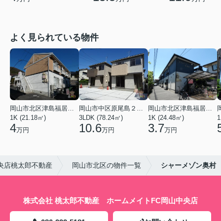
よく見られている物件
岡山市北区津島福居１丁目
岡山市中区原尾島２丁目
岡山市北区津島福居１丁目
1K (21.18㎡)
3LDK (78.24㎡)
1K (24.48㎡)
1
4
10.6
3.7
万円
万円
万円
央店桃太郎不動産
岡山市北区の物件一覧
シャーメゾン奥村
株式会社 桃太郎不動産 ホームメイトFC岡山中央店