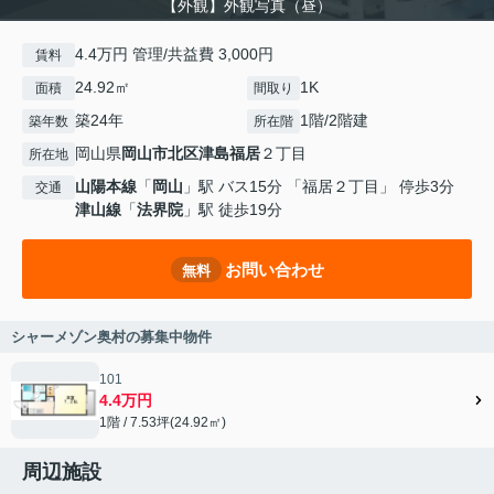
【外観】外観写真（昼）
4.4万円 管理/共益費 3,000円
賃料
24.92㎡
1K
面積
間取り
築24年
1階/2階建
築年数
所在階
岡山県
岡山市北区
津島福居
２丁目
所在地
山陽本線
「
岡山
」駅 バス15分 「福居２丁目」 停歩3分
交通
津山線
「
法界院
」駅 徒歩19分
お問い合わせ
無料
シャーメゾン奥村の募集中物件
101
4.4万円
1階 / 7.53坪(24.92㎡)
周辺施設