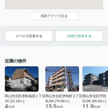
地図アプリで見る
メールで共有する
LINEで共有する
近隣の物件
岡山市北区津島福居１丁目
岡山市北区伊島町２丁目
岡山市北区平田
1K (21.18㎡)
3LDK (76.64㎡)
2LDK (65.60㎡)
4
13.5
11.9
万円
万円
万円