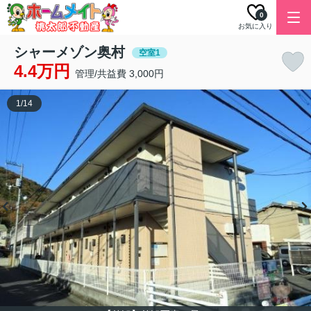
0
お気に入り
シャーメゾン奥村
空室1
4.4万円
管理/共益費 3,000円
1
/
14