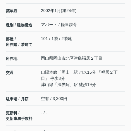
2002年1月(築24年)
築年月
アパート / 軽量鉄骨
種別 / 建物構造
101 / 1階 / 2階建
部屋 /
所在階 / 階建て
岡山県
岡山市北区
津島福居
２丁目
所在地
山陽本線
「
岡山
」駅 バス15分 「福居２丁
交通
目」 停歩3分
津山線
「
法界院
」駅 徒歩19分
空有 / 3,300円
駐車場 / 月額
- / -
更新料 /
更新事務手数料