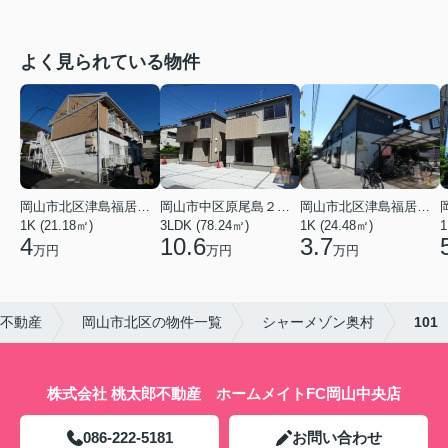
よく見られている物件
岡山市北区津島福居１丁目
岡山市中区原尾島２丁目
岡山市北区津島福居１丁目
1K (21.18㎡)
3LDK (78.24㎡)
1K (24.48㎡)
1
4
10.6
3.7
万円
万円
万円
郎不動産
岡山市北区の物件一覧
シャーメゾン奥村
101
株式会社 桃太郎不動産 ホームメイトFC岡山中央店
086-222-5181
お問い合わせ