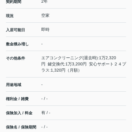
2年
契約期間
空家
現況
即時
入居可能日
-
敷金積み増し
エアコンクリーニング(退去時):1万2,320
その他条件
円 鍵交換代:1万3,200円 安心サポート２４プ
ラス:1,320円（月額）
-
用途地域
- / -
権利金 / 雑費
有 / -
保険加入 / 料金
- / -
保険名 / 保険期間