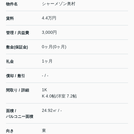
シャーメゾン奥村
物件名
4.4万円
賃料
3,000円
管理 / 共益費
0ヶ月(0ヶ月)
敷金(保証金)
1ヶ月
礼金
- / -
償却 / 敷引
1K
間取り / 詳細
K 4.0帖
/
洋室 7.2帖
24.92㎡ / -
面積 /
バルコニー面積
東
向き