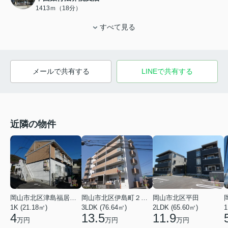
1413ｍ（18分）
すべて見る
メールで共有する
LINEで共有する
近隣の物件
岡山市北区津島福居１丁目
岡山市北区伊島町２丁目
岡山市北区平田
1K (21.18㎡)
3LDK (76.64㎡)
2LDK (65.60㎡)
1
4
13.5
11.9
万円
万円
万円