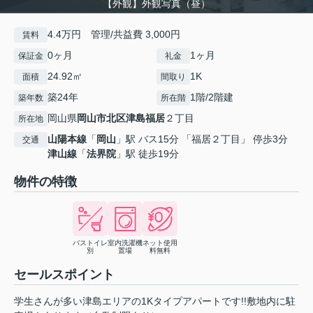
【外観】外観写真（昼）
4.4万円 管理/共益費 3,000円
賃料
0ヶ月
1ヶ月
保証金
礼金
24.92㎡
1K
面積
間取り
築24年
1階/2階建
築年数
所在階
岡山県
岡山市北区
津島福居
２丁目
所在地
山陽本線
「
岡山
」駅 バス15分 「福居２丁目」 停歩3分
交通
津山線
「
法界院
」駅 徒歩19分
物件の特徴
バストイレ
室内洗濯機
ネット使用
別
置場
料無料
セールスポイント
学生さんが多い津島エリアの1Kタイプアパートです!!敷地内に駐