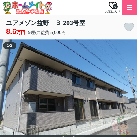
0
お気に入り
ユアメゾン益野 Ｂ 203号室
8.6
万円
管理/共益費 5,000円
1
/
2