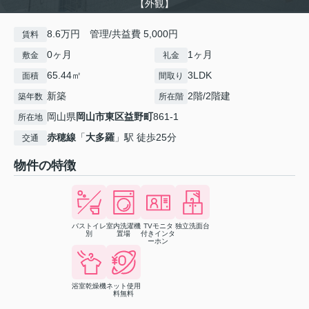
【外観】
8.6万円 管理/共益費 5,000円
賃料
0ヶ月
1ヶ月
敷金
礼金
65.44㎡
3LDK
面積
間取り
新築
2階/2階建
築年数
所在階
岡山県
岡山市東区
益野町
861-1
所在地
赤穂線
「
大多羅
」駅 徒歩25分
交通
物件の特徴
バストイレ
室内洗濯機
TVモニタ
独立洗面台
別
置場
付きインタ
ーホン
浴室乾燥機
ネット使用
料無料