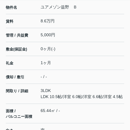
ユアメゾン益野 Ｂ
物件名
8.6万円
賃料
5,000円
管理 / 共益費
0ヶ月(-)
敷金(保証金)
1ヶ月
礼金
- / -
償却 / 敷引
3LDK
間取り / 詳細
LDK 10.5帖
/
洋室 6.0帖
/
洋室 6.6帖
/
洋室 4.5帖
65.44㎡ / -
面積 /
バルコニー面積