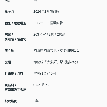
南
向き
2026年2月(新築)
築年月
アパート / 軽量鉄骨
種別 / 建物構造
203号室 / 2階 / 2階建
部屋 /
所在階 / 階建て
岡山県
岡山市東区
益野町
861-1
所在地
赤穂線
「
大多羅
」駅 徒歩25分
交通
空有(1台) / 0円
駐車場 / 月額
0.5ヶ月 / -
更新料 /
更新事務手数料
2年
契約期間