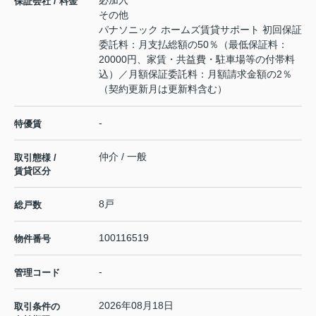
必加入
保証会社 / 料金
その他
パナソニック ホームズ賃貸サポート 初回保証
委託料：月支払総額の50％（最低保証料：
20000円、家賃・共益費・駐車場等の付帯料
込）／月額保証委託料：月額請求金額の2％
（契約更新月は更新料含む）
-
特優賃
仲介 / 一般
取引態様 /
賃貸区分
8戸
総戸数
100116519
物件番号
-
管理コード
2026年08月18日
取引条件の