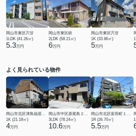
岡山市東区宍甘
岡山市東区鉄
岡山市東区宍甘
1LDK (41.26㎡)
2LDK (58.21㎡)
1K (33.96㎡)
1
5.3
6
5
万円
万円
万円
よく見られている物件
岡山市北区津島福居１丁目
岡山市中区原尾島２丁目
岡山市北区富田町１丁目
1K (21.18㎡)
3LDK (78.24㎡)
1R (26.70㎡)
1
4
10.6
5.5
万円
万円
万円