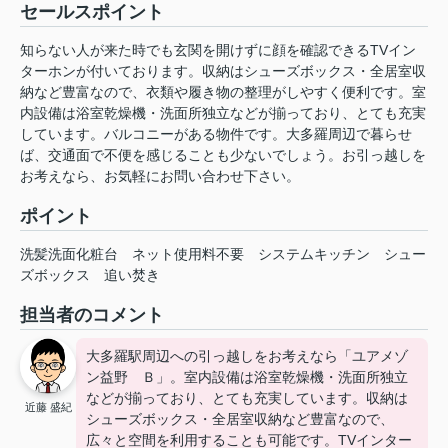
セールスポイント
知らない人が来た時でも玄関を開けずに顔を確認できるTVイン
ターホンが付いております。収納はシューズボックス・全居室収
納など豊富なので、衣類や履き物の整理がしやすく便利です。室
内設備は浴室乾燥機・洗面所独立などが揃っており、とても充実
しています。バルコニーがある物件です。大多羅周辺で暮らせ
ば、交通面で不便を感じることも少ないでしょう。お引っ越しを
お考えなら、お気軽にお問い合わせ下さい。
ポイント
洗髪洗面化粧台
ネット使用料不要
システムキッチン
シュー
ズボックス
追い焚き
担当者のコメント
大多羅駅周辺への引っ越しをお考えなら「ユアメゾ
ン益野 Ｂ」。室内設備は浴室乾燥機・洗面所独立
などが揃っており、とても充実しています。収納は
近藤 盛紀
シューズボックス・全居室収納など豊富なので、
広々と空間を利用することも可能です。TVインター