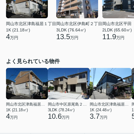
岡山市北区津島福居１丁目
岡山市北区伊島町２丁目
岡山市北区平田
1K (21.18㎡)
3LDK (76.64㎡)
2LDK (65.60㎡)
4
13.5
11.9
万円
万円
万円
よく見られている物件
岡山市北区津島福居１丁目
岡山市中区原尾島２丁目
岡山市北区津島福居１丁目
1K (21.18㎡)
3LDK (78.24㎡)
1K (24.48㎡)
1
4
10.6
3.7
万円
万円
万円