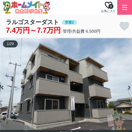
0
お気に入り
ラルゴスターダスト
空室2
7.4万円～7.7万円
管理/共益費 6,500円
1
/
29