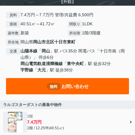
【外観】
7.4万円～7.7万円 管理/共益費 6,500円
賃料
40.51㎡～41.72㎡
1LDK
面積
間取り
新築
1階/3階建
築年数
所在階
岡山県
岡山市北区
十日市東町
所在地
山陽本線
「
岡山
」駅 バス35分 岡電バス「十日市南（岡
交通
山県）」 停歩6分
岡山電気軌道清輝橋線
「
東中央町
」駅 徒歩32分
宇野線
「
大元
」駅 徒歩38分
お問い合わせ
無料
ラルゴスターダストの募集中物件
1階
7.4万円
1階 / 12.25坪(40.51㎡)