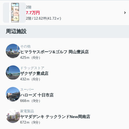
2階
7.7万円
2階 / 12.62坪(41.72㎡)
周辺施設
その他
ヒマラヤスポーツ&ゴルフ 岡山豊浜店
425ｍ（6分）
ドラッグストア
ザクザク豊成店
432ｍ（6分）
スーパー
ハローズ 十日市店
668ｍ（9分）
家電製品
ヤマダデンキ テックランドNew岡南店
672ｍ（9分）