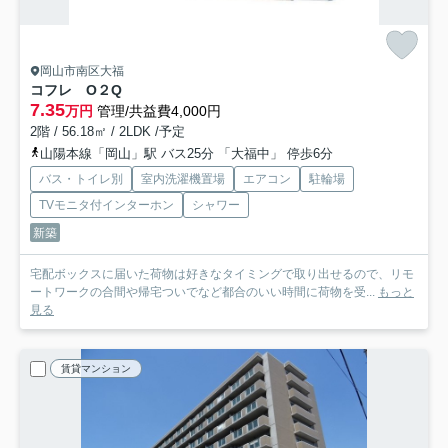
岡山市南区大福
コフレ O２Q
7.35
万円
管理/共益費4,000円
2階 / 56.18㎡ / 2LDK /予定
山陽本線「岡山」駅 バス25分 「大福中」 停歩6分
バス・トイレ別
室内洗濯機置場
エアコン
駐輪場
TVモニタ付インターホン
シャワー
新築
宅配ボックスに届いた荷物は好きなタイミングで取り出せるので、リモ
ートワークの合間や帰宅ついでなど都合のいい時間に荷物を受...
もっと
見る
賃貸マンション