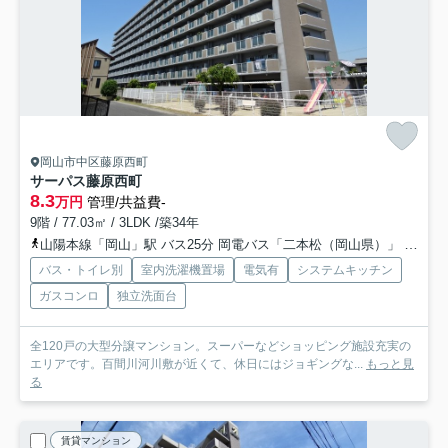
岡山市中区藤原西町
サーパス藤原西町
8.3
万円
管理/共益費-
9階 / 77.03㎡ / 3LDK /築34年
山陽本線「岡山」駅 バス25分 岡電バス「二本松（岡山県）」 停歩3分
バス・トイレ別
室内洗濯機置場
電気有
システムキッチン
ガスコンロ
独立洗面台
全120戸の大型分譲マンション。スーパーなどショッピング施設充実の
エリアです。百間川河川敷が近くて、休日にはジョギングな...
もっと見
る
賃貸マンション