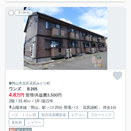
アパート
岡山市北区花尻みどり町
ワンズ Ｂ
205
4.8
万円
管理/共益費3,500円
2階 / 33.40㎡ / 1R /築22年
山陽本線「岡山」駅 バス20分 岡電バス「花尻緑町」 停歩1分
バス・トイレ別
室内洗濯機置場
エアコン
フローリング
電気有
シャワー
敷0
即入居可