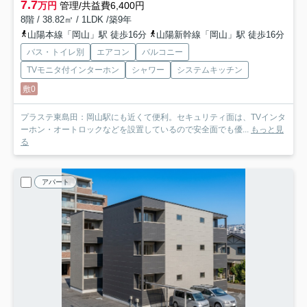
7.7
万円
管理/共益費6,400円
8階 / 38.82㎡ / 1LDK /築9年
山陽本線「岡山」駅 徒歩16分
山陽新幹線「岡山」駅 徒歩16分
バス・トイレ別
エアコン
バルコニー
TVモニタ付インターホン
シャワー
システムキッチン
敷0
プラステ東島田：岡山駅にも近くて便利。セキュリティ面は、TVインタ
ーホン・オートロックなどを設置しているので安全面でも優...
もっと見
る
アパート