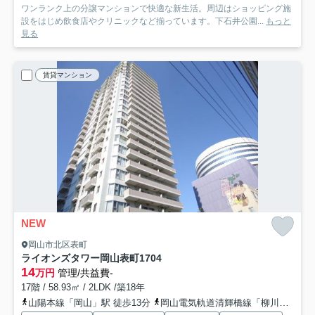
ワンランク上の分譲マンションで快適な新生活。周辺はショッピング施
設をはじめ飲食店やクリニックなど揃っています。下石井公園...
もっと
見る
賃貸マンション
NEW
岡山市北区表町
ライオンズタワー岡山表町
1704
14
万円
管理/共益費-
17階 / 58.93㎡ / 2LDK /築18年
山陽本線「岡山」駅 徒歩13分
岡山電気軌道清輝橋線「柳川」駅 徒歩5分