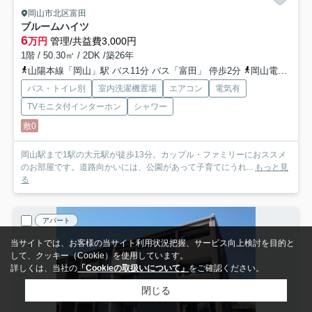
岡山市北区富田
ブルームハイツ
6
万円
管理/共益費3,000円
1階 / 50.30㎡ / 2DK /築26年
山陽本線「岡山」駅 バス11分 バス「富田」 停歩2分
岡山電気軌道清輝橋線「清輝橋」駅 徒歩27分
バス・トイレ別
室内洗濯機置場
エアコン
電気有
TVモニタ付インターホン
シャワー
敷0
岡山駅まで1駅の大元駅が徒歩13分。カップル・ファミリーにおススメ
のお部屋です。道路向かいには、公園があって子育てにうれ...
もっと見
る
アパート
当サイトでは、お客様の当サイト利用状況把握、サービス向上検討を目的と
して、クッキー（Cookie）を使用しています。
詳しくは、当社の
「Cookieの取扱いについて」
をご確認ください。
閉じる