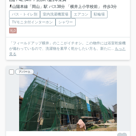
山陽本線「岡山」駅 バス38分 「横井上小学校前」 停歩3分
バス・トイレ別
室内洗濯機置場
エアコン
駐輪場
TVモニタ付インターホン
シャワー
礼0
「フィールドアップ横井」のここがイチオシ。この物件には浴室乾燥機
が備わっているので、洗濯物を素早く乾かしたい方も、新たに...
もっと
見る
アパート