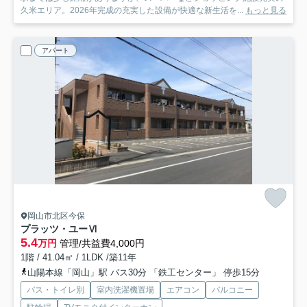
久米エリア。2026年完成の充実した設備が快適な新生活を...
もっと見る
アパート
岡山市北区今保
プラッツ・ユーⅥ
5.4
万円
管理/共益費4,000円
1階 / 41.04㎡ / 1LDK /築11年
山陽本線「岡山」駅 バス30分 「鉄工センター」 停歩15分
バス・トイレ別
室内洗濯機置場
エアコン
バルコニー