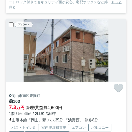
ートロック付きでセキュリティ面が安心。宅配ボックスなど嬉...
もっと
見る
アパート
岡山市南区豊浜町
薊
103
7.3
万円
管理/共益費4,600円
1階 / 56.86㎡ / 2LDK /築9年
山陽本線「岡山」駅 バス35分 「浜野西」 停歩8分
バス・トイレ別
室内洗濯機置場
エアコン
バルコニー