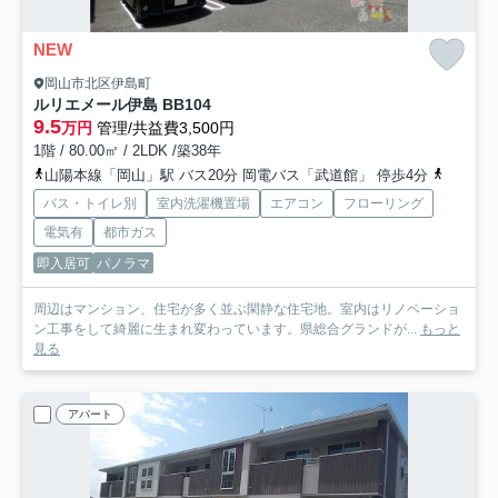
NEW
岡山市北区伊島町
ルリエメール伊島 B
B104
9.5
万円
管理/共益費3,500円
1階 / 80.00㎡ / 2LDK /築38年
山陽本線「岡山」駅 バス20分 岡電バス「武道館」 停歩4分
山陽本線
バス・トイレ別
室内洗濯機置場
エアコン
フローリング
電気有
都市ガス
即入居可
パノラマ
周辺はマンション、住宅が多く並ぶ閑静な住宅地。室内はリノベーショ
ン工事をして綺麗に生まれ変わっています。県総合グランドが...
もっと
見る
アパート