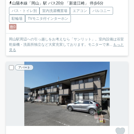
山陽本線「岡山」駅 バス20分 「新道江崎」 停歩6分
バス・トイレ別
室内洗濯機置場
エアコン
バルコニー
駐輪場
TVモニタ付インターホン
敷0
岡山駅周辺への引っ越しをお考えなら「サンリット」。室内設備は浴室
乾燥機・洗面所独立など大変充実しております。モニターで来...
もっと
見る
アパート