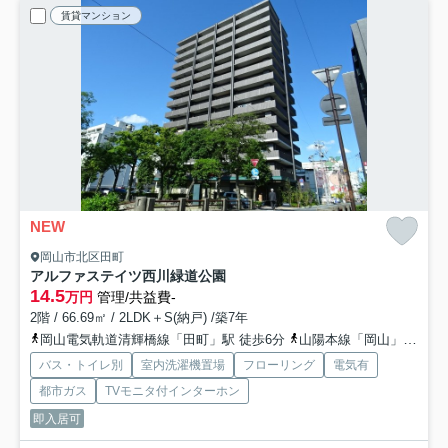
賃貸マンション
NEW
岡山市北区田町
アルファステイツ西川緑道公園
14.5
万円
管理/共益費-
2階 / 66.69㎡ / 2LDK＋S(納戸) /築7年
岡山電気軌道清輝橋線「田町」駅 徒歩6分
山陽本線「岡山」駅 徒歩12分
バス・トイレ別
室内洗濯機置場
フローリング
電気有
都市ガス
TVモニタ付インターホン
即入居可