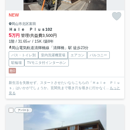
NEW
岡山市北区富田
Ｈａｌｅ Ｐｌｕｓ
102
5
万円
管理/共益費3,500円
1階 / 31.65㎡ / 1SK /築8年
岡山電気軌道清輝橋線「清輝橋」駅 徒歩23分
バス・トイレ別
室内洗濯機置場
エアコン
バルコニー
駐輪場
TVモニタ付インターホン
敷0
新生活を失敗せず、スタートさせたいならこちらの「Ｈａｌｅ Ｐｌｕ
ｓ」はいかがでしょうか。玄関先まで覗き穴を覗きに行かなく...
もっと
見る
アパート