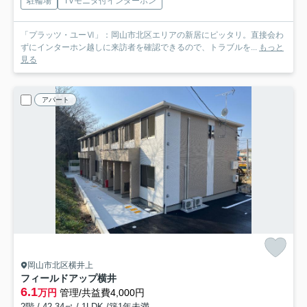
駐輪場
TVモニタ付インターホン
「プラッツ・ユーⅥ」：岡山市北区エリアの新居にピッタリ。直接会わ
ずにインターホン越しに来訪者を確認できるので、トラブルを...
もっと
見る
アパート
岡山市北区横井上
フィールドアップ横井
6.1
万円
管理/共益費4,000円
2階 / 42.34㎡ / 1LDK /築1年未満