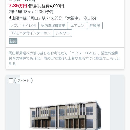
7.35
万円
管理/共益費4,000円
2階 / 56.18㎡ / 2LDK /予定
山陽本線「岡山」駅 バス25分 「大福中」 停歩6分
バス・トイレ別
室内洗濯機置場
エアコン
駐輪場
TVモニタ付インターホン
シャワー
新築
岡山駅周辺への引っ越しをお考えなら「コフレ O２Q」。浴室乾燥機
付きの物件であれば、雨の日で濡れた上着や傘もすぐに乾燥で...
もっと
見る
アパート