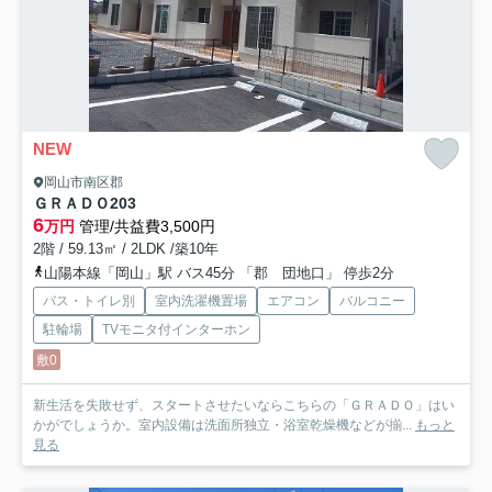
NEW
岡山市南区郡
ＧＲＡＤＯ
203
6
万円
管理/共益費3,500円
2階 / 59.13㎡ / 2LDK /築10年
山陽本線「岡山」駅 バス45分 「郡 団地口」 停歩2分
バス・トイレ別
室内洗濯機置場
エアコン
バルコニー
駐輪場
TVモニタ付インターホン
敷0
新生活を失敗せず、スタートさせたいならこちらの「ＧＲＡＤＯ」はい
かがでしょうか。室内設備は洗面所独立・浴室乾燥機などが揃...
もっと
見る