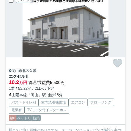
アパート
岡山市北区久米
エクセルⅡ
10.2
万円
管理/共益費5,500円
1階 / 53.22㎡ / 2LDK /予定
山陽本線「岡山」駅 徒歩18分
バス・トイレ別
室内洗濯機置場
エアコン
フローリング
電気有
TVモニタ付インターホン
敷0
ペット可
新築
駅までは少し距離がありますが、スーパーなどショッピング施設充実の