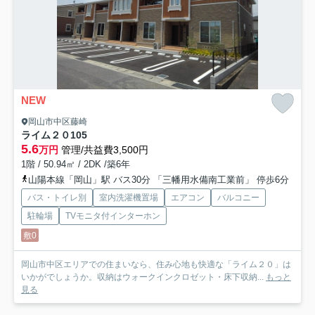
NEW
岡山市中区藤崎
ライム２０
105
5.6
万円
管理/共益費3,500円
1階 / 50.94㎡ / 2DK /築6年
山陽本線「岡山」駅 バス30分 「三幡用水備南工業前」 停歩6分
バス・トイレ別
室内洗濯機置場
エアコン
バルコニー
駐輪場
TVモニタ付インターホン
敷0
岡山市中区エリアでの住まいなら、住み心地も快適な「ライム２０」は
いかがでしょうか。収納はウォークインクロゼット・床下収納...
もっと
見る