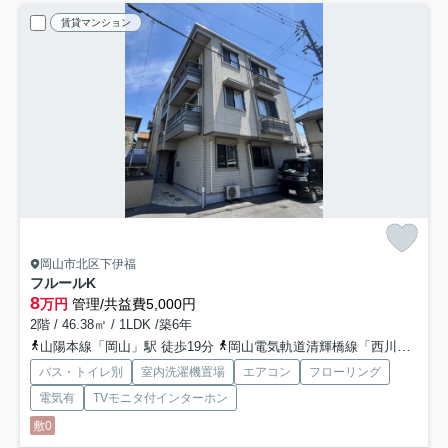
賃貸マンション
岡山市北区下伊福
フルールK
8
万円
管理/共益費5,000円
2階 / 46.38㎡ / 1LDK /築6年
山陽本線「岡山」駅 徒歩19分
岡山電気軌道清輝橋線「西川緑道公園」駅 徒歩24分
バス・トイレ別
室内洗濯機置場
エアコン
フローリング
電気有
TVモニタ付インターホン
敷0