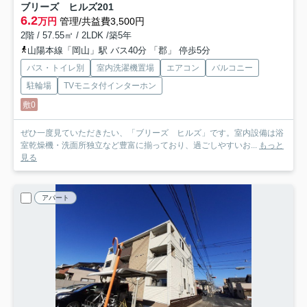
ブリーズ ヒルズ
201
6.2
万円
管理/共益費3,500円
2階 / 57.55㎡ / 2LDK /築5年
山陽本線「岡山」駅 バス40分 「郡」 停歩5分
バス・トイレ別
室内洗濯機置場
エアコン
バルコニー
駐輪場
TVモニタ付インターホン
敷0
ぜひ一度見ていただきたい、「ブリーズ ヒルズ」です。室内設備は浴
室乾燥機・洗面所独立など豊富に揃っており、過ごしやすいお...
もっと
見る
アパート