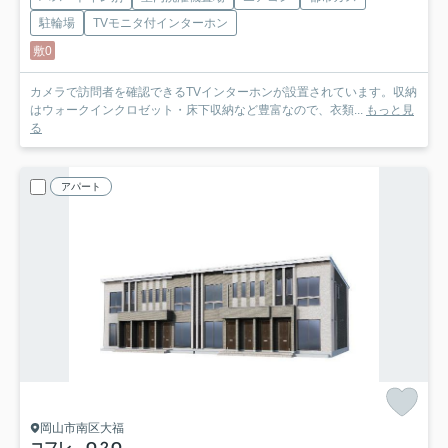
駐輪場
TVモニタ付インターホン
敷0
カメラで訪問者を確認できるTVインターホンが設置されています。収納
はウォークインクロゼット・床下収納など豊富なので、衣類...
もっと見
る
アパート
岡山市南区大福
コフレ O２Q