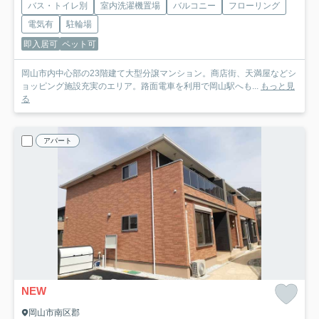
バス・トイレ別
室内洗濯機置場
バルコニー
フローリング
電気有
駐輪場
即入居可
ペット可
岡山市内中心部の23階建て大型分譲マンション。商店街、天満屋などシ
ョッピング施設充実のエリア。路面電車を利用で岡山駅へも...
もっと見
る
アパート
NEW
岡山市南区郡