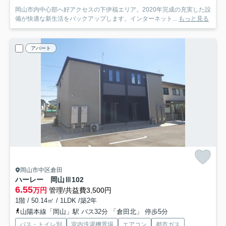
岡山市内中心部へ好アクセスの下伊福エリア。2020年完成の充実した設
備が快適な新生活をバックアップします。インターネット...
もっと見る
アパート
岡山市中区倉田
ハーレー 岡山Ⅲ
102
6.55
万円
管理/共益費3,500円
1階 / 50.14㎡ / 1LDK /築2年
山陽本線「岡山」駅 バス32分 「倉田北」 停歩5分
バス・トイレ別
室内洗濯機置場
エアコン
都市ガス