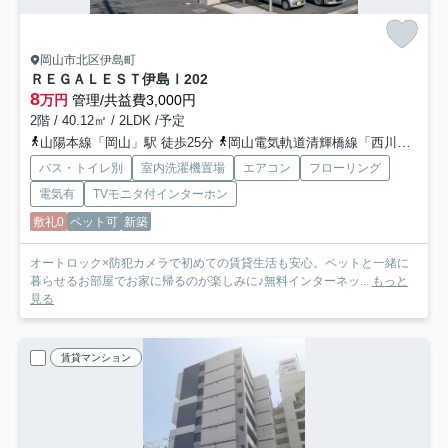
岡山市北区伊島町
ＲＥＧＡＬＥＳＴ伊島Ⅰ
202
8
万円
管理/共益費3,000円
2階 / 40.12㎡ / 2LDK /予定
山陽本線「岡山」駅 徒歩25分
岡山電気軌道清輝橋線「西川緑道公園」駅 徒歩29分
バス・トイレ別
室内洗濯機置場
エアコン
フローリング
電気有
TVモニタ付インターホン
敷礼0
ペット可
新築
オートロック×防犯カメラで初めての賃貸生活も安心。ペットと一緒に
暮らせるお部屋でお家に帰るのが楽しみに♪無料インターネッ...
もっと
見る
賃貸マンション