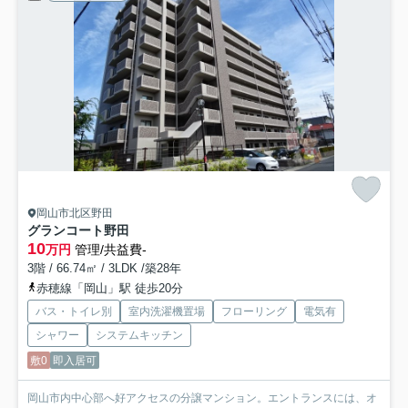
岡山市北区野田
グランコート野田
10
万円
管理/共益費-
3階 / 66.74㎡ / 3LDK /築28年
赤穂線「岡山」駅 徒歩20分
バス・トイレ別
室内洗濯機置場
フローリング
電気有
シャワー
システムキッチン
敷0
即入居可
岡山市内中心部へ好アクセスの分譲マンション。エントランスには、オ