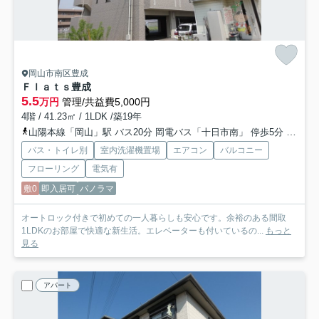
岡山市南区豊成
Ｆｌａｔｓ豊成
5.5
万円
管理/共益費5,000円
4階 / 41.23㎡ / 1LDK /築19年
山陽本線「岡山」駅 バス20分 岡電バス「十日市南」 停歩5分
岡山
バス・トイレ別
室内洗濯機置場
エアコン
バルコニー
フローリング
電気有
敷0
即入居可
パノラマ
オートロック付きで初めての一人暮らしも安心です。余裕のある間取
1LDKのお部屋で快適な新生活。エレベーターも付いているの...
もっと
見る
アパート