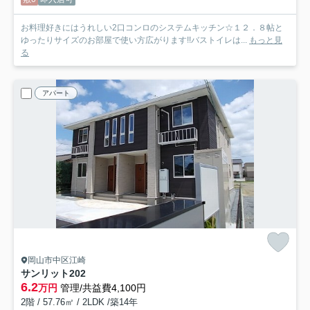
お料理好きにはうれしい2口コンロのシステムキッチン☆１２．８帖と
ゆったりサイズのお部屋で使い方広がります!!バストイレは...
もっと見
る
アパート
岡山市中区江崎
サンリット
202
6.2
万円
管理/共益費4,100円
2階 / 57.76㎡ / 2LDK /築14年