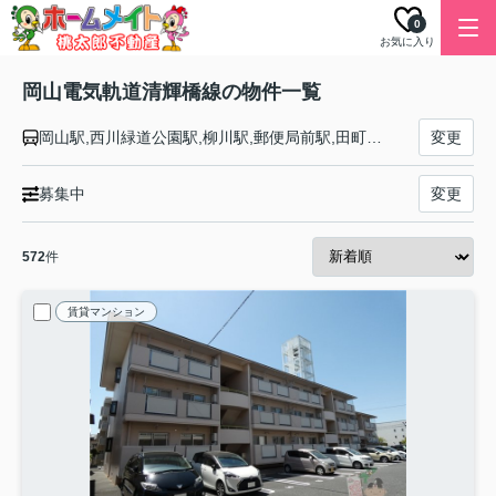
0
お気に入り
岡山電気軌道清輝橋線の物件一覧
岡山駅,西川緑道公園駅,柳川駅,郵便局前駅,田町駅,新西大寺町筋駅,大雲寺前駅,東中央町駅,清輝橋駅
変更
募集中
変更
572
件
賃貸マンション