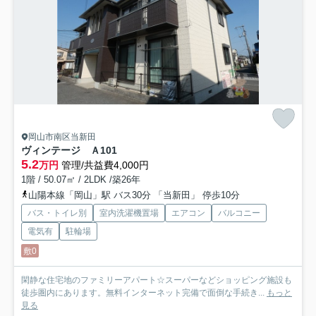
岡山市南区当新田
ヴィンテージ Ａ
101
5.2
万円
管理/共益費4,000円
1階 / 50.07㎡ / 2LDK /築26年
山陽本線「岡山」駅 バス30分 「当新田」 停歩10分
バス・トイレ別
室内洗濯機置場
エアコン
バルコニー
電気有
駐輪場
敷0
閑静な住宅地のファミリーアパート☆スーパーなどショッピング施設も
徒歩圏内にあります。無料インターネット完備で面倒な手続き...
もっと
見る