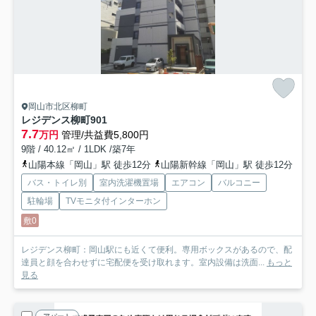
岡山市北区柳町
レジデンス柳町
901
7.7
万円
管理/共益費5,800円
9階 / 40.12㎡ / 1LDK /築7年
山陽本線「岡山」駅 徒歩12分
山陽新幹線「岡山」駅 徒歩12分
バス・トイレ別
室内洗濯機置場
エアコン
バルコニー
駐輪場
TVモニタ付インターホン
敷0
レジデンス柳町：岡山駅にも近くて便利。専用ボックスがあるので、配
達員と顔を合わせずに宅配便を受け取れます。室内設備は洗面...
もっと
見る