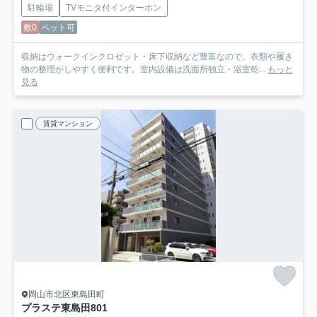
駐輪場
TVモニタ付インターホン
敷0
ペット可
収納はウォークインクロゼット・床下収納など豊富なので、衣類や履き
物の整理がしやすく便利です。室内設備は洗面所独立・浴室乾...
もっと
見る
賃貸マンション
岡山市北区東島田町
プラステ東島田
801