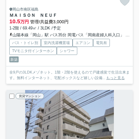
岡山市南区福島
ＭＡＩＳＯＮ ＮＥＵＦ
10.5
万円
管理/共益費3,000円
1-2階 / 69.49㎡ / 3LDK /予定
山陽本線「岡山」駅 バス35分 岡電バス「岡南産婦人科入口」 停歩2分
バス・トイレ別
室内洗濯機置場
エアコン
電気有
TVモニタ付インターホン
シャワー
新築
全9戸の3LDKメゾネット。1階・2階を使えるので戸建感覚で生活出来ま
す。無料インターネット、宅配ボックスなど嬉しい設備...
もっと見る
賃貸マンション