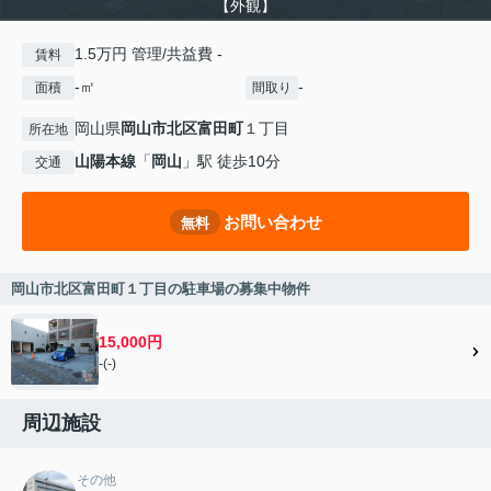
【外観】
1.5万円 管理/共益費 -
賃料
-㎡
-
面積
間取り
岡山県
岡山市北区
富田町
１丁目
所在地
山陽本線
「
岡山
」駅 徒歩10分
交通
お問い合わせ
無料
岡山市北区富田町１丁目の駐車場の募集中物件
15,000円
-(-)
周辺施設
その他