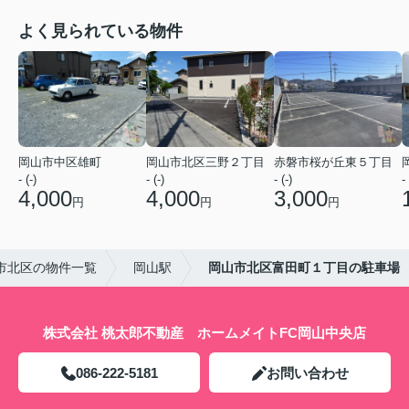
よく見られている物件
岡山市中区雄町
岡山市北区三野２丁目
赤磐市桜が丘東５丁目
- (-)
- (-)
- (-)
- 
4,000
4,000
3,000
円
円
円
市北区の物件一覧
岡山駅
岡山市北区富田町１丁目の駐車場
株式会社 桃太郎不動産 ホームメイトFC岡山中央店
086-222-5181
お問い合わせ