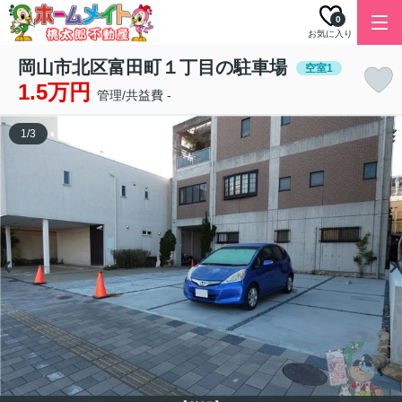
0
お気に入り
岡山市北区富田町１丁目の駐車場
空室1
1.5万円
管理/共益費 -
1
/
3