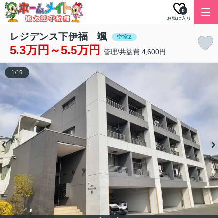
0
お気に入り
レジデンス下伊福 颯
空室2
5.3万円～5.5万円
管理/共益費 4,600円
1
/
19