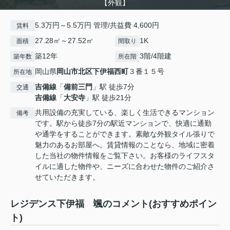
【外観】
5.3万円～5.5万円 管理/共益費 4,600円
賃料
27.28㎡～27.52㎡
1K
面積
間取り
築12年
3階/4階建
築年数
所在階
岡山県
岡山市北区
下伊福西町
３番１５号
所在地
吉備線
「
備前三門
」駅 徒歩7分
交通
吉備線
「
大安寺
」駅 徒歩21分
共用設備の充実している、楽しく生活できるマンション
備考
です。駅から徒歩7分の駅近マンションで、快適に通勤
や通学をすることができます。素敵な外観タイル張りで
魅力のあるお部屋へ。賃貸情報のことなら、地域に密着
した当社の物件情報をご覧下さい。お客様のライフスタ
イルに適した物件や、ニーズに合わせた物件のご紹介さ
せていただきます。
レジデンス下伊福 颯のコメント(おすすめポイン
ト)