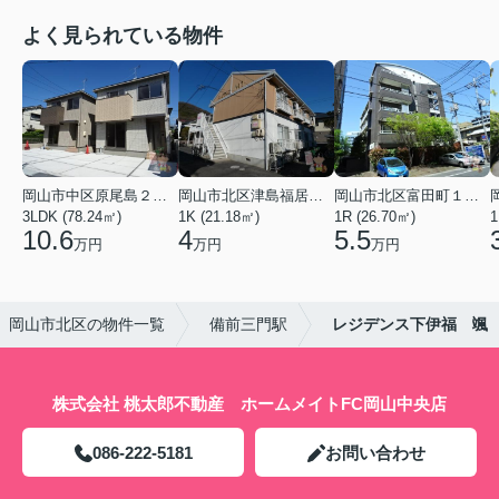
よく見られている物件
岡山市中区原尾島２丁目
岡山市北区津島福居１丁目
岡山市北区富田町１丁目
3LDK (78.24㎡)
1K (21.18㎡)
1R (26.70㎡)
1
10.6
4
5.5
万円
万円
万円
岡山市北区の物件一覧
備前三門駅
レジデンス下伊福 颯
株式会社 桃太郎不動産 ホームメイトFC岡山中央店
086-222-5181
お問い合わせ