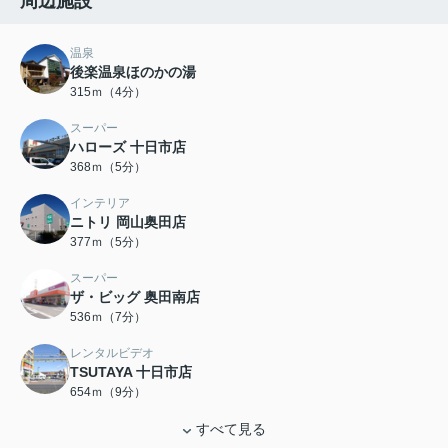
周辺施設
温泉
後楽温泉ほのかの湯
315ｍ（4分）
スーパー
ハローズ 十日市店
368ｍ（5分）
インテリア
ニトリ 岡山奥田店
377ｍ（5分）
スーパー
ザ・ビッグ 奥田南店
536ｍ（7分）
レンタルビデオ
TSUTAYA 十日市店
654ｍ（9分）
すべて見る