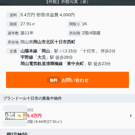
【外観】外観写真（昼）
5.4万円 管理/共益費 4,000円
賃料
27.91㎡
1K
面積
間取り
築11年
2階/4階建
築年数
所在階
岡山県
岡山市北区
十日市西町
所在地
山陽本線
「
岡山
」駅 バス15分 「十日市」 停歩2分
交通
宇野線
「
大元
」駅 徒歩28分
岡山電気軌道清輝橋線
「
東中央町
」駅 徒歩23分
お問い合わせ
無料
プランドール十日市の募集中物件
202
5.4万円
2階 / 8.44坪(27.91㎡)