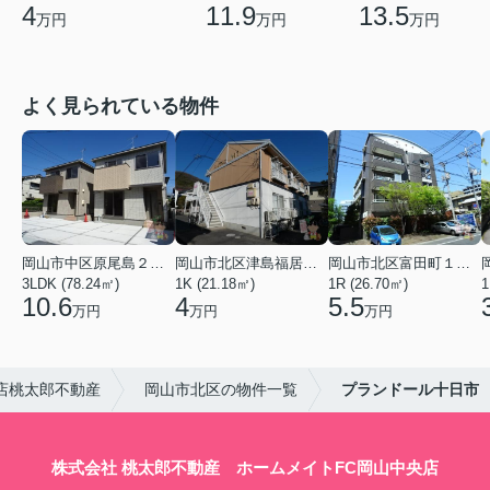
4
11.9
13.5
万円
万円
万円
よく見られている物件
岡山市中区原尾島２丁目
岡山市北区津島福居１丁目
岡山市北区富田町１丁目
3LDK (78.24㎡)
1K (21.18㎡)
1R (26.70㎡)
1
10.6
4
5.5
万円
万円
万円
店桃太郎不動産
岡山市北区の物件一覧
プランドール十日市
株式会社 桃太郎不動産 ホームメイトFC岡山中央店