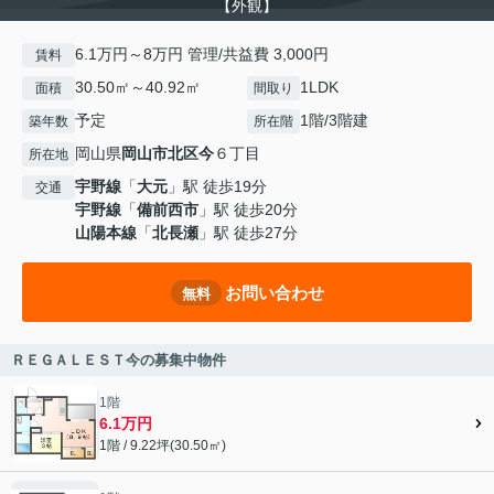
【外観】
6.1万円～8万円 管理/共益費 3,000円
賃料
30.50㎡～40.92㎡
1LDK
面積
間取り
予定
1階/3階建
築年数
所在階
岡山県
岡山市北区
今
６丁目
所在地
宇野線
「
大元
」駅 徒歩19分
交通
宇野線
「
備前西市
」駅 徒歩20分
山陽本線
「
北長瀬
」駅 徒歩27分
お問い合わせ
無料
ＲＥＧＡＬＥＳＴ今の募集中物件
1階
6.1万円
1階 / 9.22坪(30.50㎡)