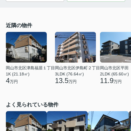
近隣の物件
岡山市北区津島福居１丁目
岡山市北区伊島町２丁目
岡山市北区平田
1K (21.18㎡)
3LDK (76.64㎡)
2LDK (65.60㎡)
4
13.5
11.9
万円
万円
万円
よく見られている物件