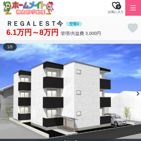
0
お気に入り
ＲＥＧＡＬＥＳＴ今
空室4
6.1万円～8万円
管理/共益費 3,000円
1
/
5