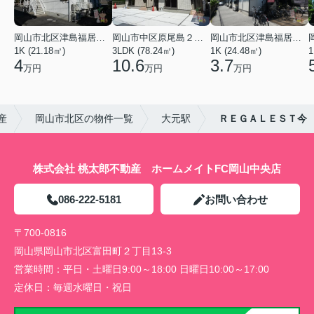
岡山市北区津島福居１丁目
岡山市中区原尾島２丁目
岡山市北区津島福居１丁目
1K (21.18㎡)
3LDK (78.24㎡)
1K (24.48㎡)
1
4
10.6
3.7
万円
万円
万円
産
岡山市北区の物件一覧
大元駅
ＲＥＧＡＬＥＳＴ今
株式会社 桃太郎不動産 ホームメイトFC岡山中央店
086-222-5181
お問い合わせ
〒700-0816
岡山県岡山市北区富田町２丁目13-3
営業時間：
平日・土曜日9:00～18:00 日曜日10:00～17:00
定休日：
毎週水曜日・祝日