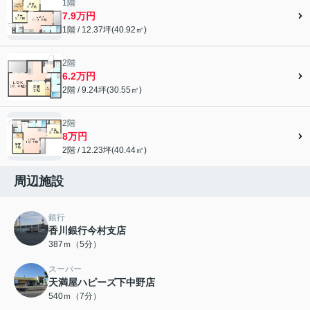
1階
7.9万円
1階 / 12.37坪(40.92㎡)
2階
6.2万円
2階 / 9.24坪(30.55㎡)
2階
8万円
2階 / 12.23坪(40.44㎡)
周辺施設
銀行
香川銀行今村支店
387ｍ（5分）
スーパー
天満屋ハピーズ下中野店
540ｍ（7分）