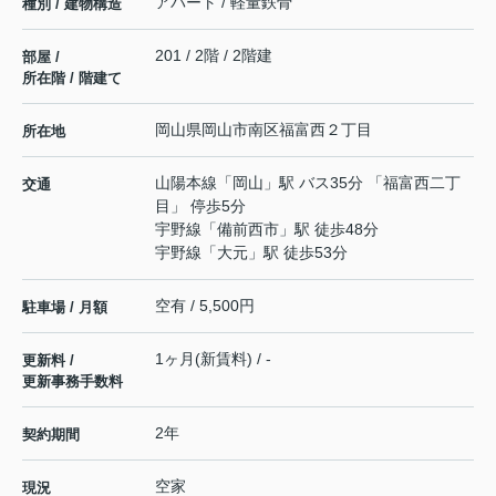
アパート / 軽量鉄骨
種別 / 建物構造
201 / 2階 / 2階建
部屋 /
所在階 / 階建て
岡山県
岡山市南区
福富西
２丁目
所在地
山陽本線
「
岡山
」駅 バス35分 「福富西二丁
交通
目」 停歩5分
宇野線
「
備前西市
」駅 徒歩48分
宇野線
「
大元
」駅 徒歩53分
空有 / 5,500円
駐車場 / 月額
1ヶ月(新賃料) / -
更新料 /
更新事務手数料
2年
契約期間
空家
現況