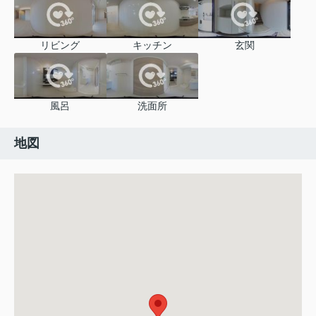
リビング
キッチン
玄関
風呂
洗面所
地図