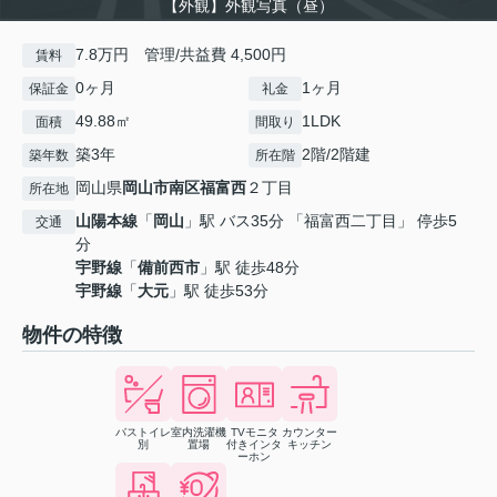
【外観】外観写真（昼）
7.8万円 管理/共益費 4,500円
賃料
0ヶ月
1ヶ月
保証金
礼金
49.88㎡
1LDK
面積
間取り
築3年
2階/2階建
築年数
所在階
岡山県
岡山市南区
福富西
２丁目
所在地
山陽本線
「
岡山
」駅 バス35分 「福富西二丁目」 停歩5
交通
分
宇野線
「
備前西市
」駅 徒歩48分
宇野線
「
大元
」駅 徒歩53分
物件の特徴
バストイレ
室内洗濯機
TVモニタ
カウンター
別
置場
付きインタ
キッチン
ーホン