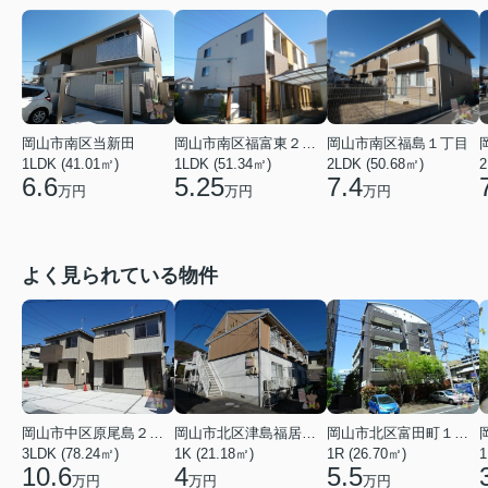
岡山市南区当新田
岡山市南区福富東２丁目
岡山市南区福島１丁目
1LDK (41.01㎡)
1LDK (51.34㎡)
2LDK (50.68㎡)
2
6.6
5.25
7.4
万円
万円
万円
よく見られている物件
岡山市中区原尾島２丁目
岡山市北区津島福居１丁目
岡山市北区富田町１丁目
3LDK (78.24㎡)
1K (21.18㎡)
1R (26.70㎡)
1
10.6
4
5.5
万円
万円
万円