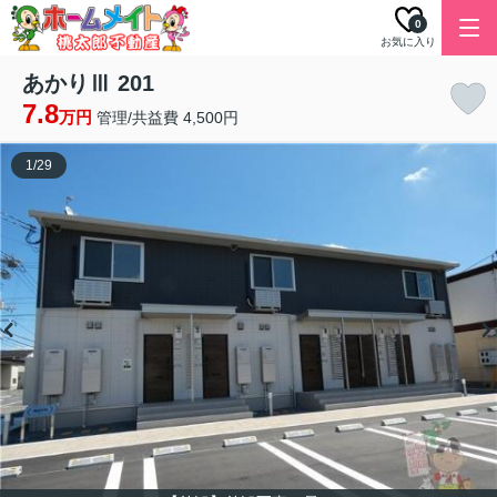
0
お気に入り
あかりⅢ 201
7.8
万円
管理/共益費 4,500円
1
/
29