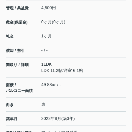
4,500円
管理 / 共益費
0ヶ月(0ヶ月)
敷金(保証金)
1ヶ月
礼金
- / -
償却 / 敷引
1LDK
間取り / 詳細
LDK 11.2帖
/
洋室 6.1帖
49.88㎡ / -
面積 /
バルコニー面積
東
向き
2023年8月(築3年)
築年月