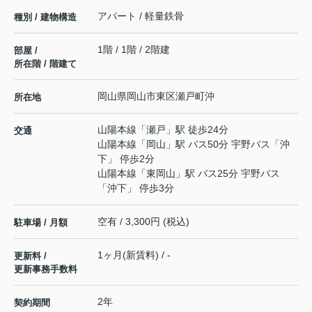
アパート / 軽量鉄骨
種別 / 建物構造
1階 / 1階 / 2階建
部屋 /
所在階 / 階建て
岡山県
岡山市東区
瀬戸町沖
所在地
山陽本線
「
瀬戸
」駅 徒歩24分
交通
山陽本線
「
岡山
」駅 バス50分 宇野バス「沖
下」 停歩2分
山陽本線
「
東岡山
」駅 バス25分 宇野バス
「沖下」 停歩3分
空有 / 3,300円 (税込)
駐車場 / 月額
1ヶ月(新賃料) / -
更新料 /
更新事務手数料
2年
契約期間