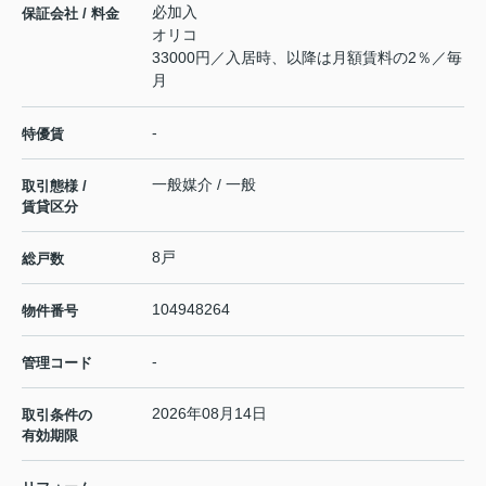
必加入
保証会社 / 料金
オリコ
33000円／入居時、以降は月額賃料の2％／毎
月
-
特優賃
一般媒介 / 一般
取引態様 /
賃貸区分
8戸
総戸数
104948264
物件番号
-
管理コード
2026年08月14日
取引条件の
有効期限
---