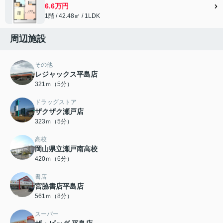
6.6万円
1階 / 42.48㎡ / 1LDK
周辺施設
その他
レジャックス平島店
321ｍ（5分）
ドラッグストア
ザクザク瀬戸店
323ｍ（5分）
高校
岡山県立瀬戸南高校
420ｍ（6分）
書店
宮脇書店平島店
561ｍ（8分）
スーパー