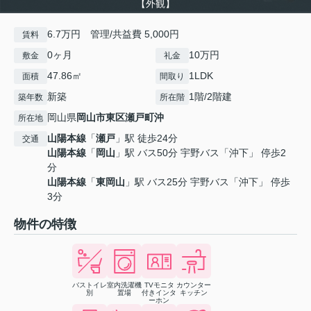
【外観】
6.7万円 管理/共益費 5,000円
賃料
0ヶ月
10万円
敷金
礼金
47.86㎡
1LDK
面積
間取り
新築
1階/2階建
築年数
所在階
岡山県
岡山市東区
瀬戸町沖
所在地
山陽本線
「
瀬戸
」駅 徒歩24分
交通
山陽本線
「
岡山
」駅 バス50分 宇野バス「沖下」 停歩2
分
山陽本線
「
東岡山
」駅 バス25分 宇野バス「沖下」 停歩
3分
物件の特徴
バストイレ
室内洗濯機
TVモニタ
カウンター
別
置場
付きインタ
キッチン
ーホン