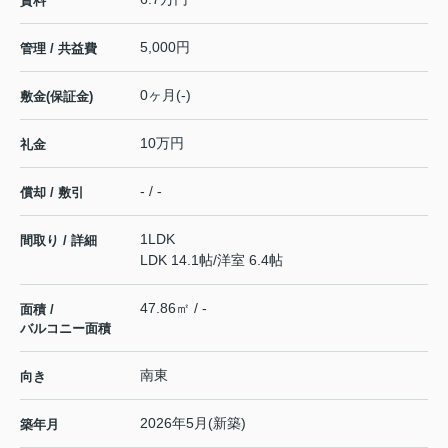
賃料
5,000円
管理 / 共益費
0ヶ月(-)
敷金(保証金)
10万円
礼金
- / -
償却 / 敷引
1LDK
間取り / 詳細
LDK 14.1帖
/
洋室 6.4帖
47.86㎡ / -
面積 /
バルコニー面積
南東
向き
2026年5月(新築)
築年月