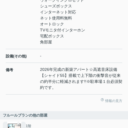
シューズボックス
インターネット対応
ネット使用料無料
オートロック
TVモニタ付インターホン
宅配ボックス
角部屋
-
設備(その他)
2026年完成の新築アパート☆高遮音床設備
備考
【シャイド55】搭載で上下階の衝撃音が従来
の約半分に軽減されます!!※駐車場１台必須契
約です。
情報の見方
フルールブランの他の部屋
1階