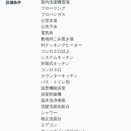
室内洗濯機置場
設備条件
フローリング
プロパンガス
公営水道
公共下水
電気有
敷地内ごみ置き場
IHクッキングヒーター
コンロ２口以上
システムキッチン
対面式キッチン
コンロ３口
カウンターキッチン
バス・トイレ別
追焚機能浴室
浴室乾燥機
温水洗浄便座
洗髪洗面化粧台
シャワー
独立洗面台
エアコン
ウォークインクロゼット