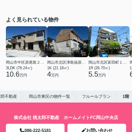
よく見られている物件
岡山市中区原尾島２丁目
岡山市北区津島福居１丁目
岡山市北区富田町１丁目
3LDK (78.24㎡)
1K (21.18㎡)
1R (26.70㎡)
1
10.6
4
5.5
万円
万円
万円
太郎不動産
岡山市東区の物件一覧
フルールブラン
1階
株式会社 桃太郎不動産 ホームメイトFC岡山中央店
086-222-5181
お問い合わせ