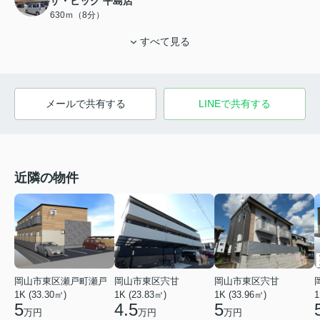
ザ・ビッグ 平島店
630ｍ（8分）
すべて見る
メールで共有する
LINEで共有する
近隣の物件
岡山市東区瀬戸町瀬戸
岡山市東区宍甘
岡山市東区宍甘
1K (33.30㎡)
1K (23.83㎡)
1K (33.96㎡)
1
5
4.5
5
万円
万円
万円