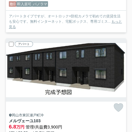
敷0
即入居可
パノラマ
アパートタイプですが、オートロック×防犯カメラで初めての賃貸生活
も安心です。無料インターネット、宅配ボックス、専用ゴミス...
もっと
見る
アパート
岡山市東区瀬戸町沖
メルヴェーユ
103
6.8
万円
管理/共益費3,900円