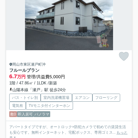
岡山市東区瀬戸町沖
フルールブラン
6.7
万円
管理/共益費5,000円
1階 / 47.86㎡ / 1LDK /新築
山陽本線「瀬戸」駅 徒歩24分
バス・トイレ別
室内洗濯機置場
エアコン
フローリング
電気有
TVモニタ付インターホン
敷0
即入居可
パノラマ
アパートタイプですが、オートロック×防犯カメラで初めての賃貸生活
も安心です。無料インターネット、宅配ボックス、専用ゴミス...
もっと