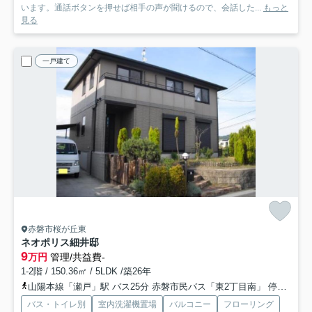
います。通話ボタンを押せば相手の声が聞けるので、会話した...
もっと
見る
一戸建て
赤磐市桜が丘東
ネオポリス細井邸
9
万円
管理/共益費-
1-2階 / 150.36㎡ / 5LDK /築26年
山陽本線「瀬戸」駅 バス25分 赤磐市民バス「東2丁目南」 停歩4分
バス・トイレ別
室内洗濯機置場
バルコニー
フローリング