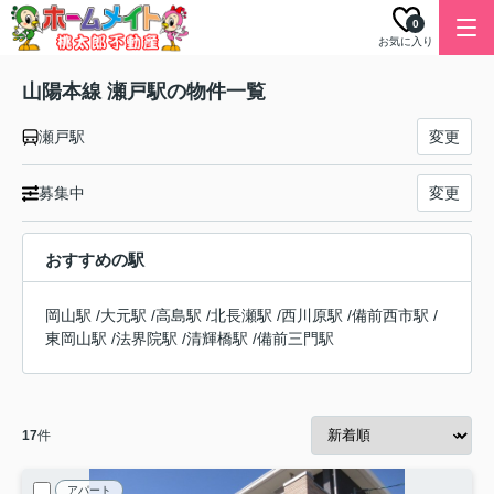
0
お気に入り
山陽本線 瀬戸駅の物件一覧
瀬戸駅
変更
募集中
変更
おすすめの駅
岡山駅
/
大元駅
/
高島駅
/
北長瀬駅
/
西川原駅
/
備前西市駅
/
東岡山駅
/
法界院駅
/
清輝橋駅
/
備前三門駅
17
件
アパート