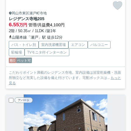
岡山市東区瀬戸町寺地
レジデンス寺地
205
6.55
万円
管理/共益費4,100円
2階 / 50.35㎡ / 1LDK /築1年
山陽本線「瀬戸」駅 徒歩12分
バス・トイレ別
室内洗濯機置場
エアコン
バルコニー
駐輪場
TVモニタ付インターホン
敷0
ペット可
こだわりポイント満載のレジデンス寺地。室内設備は浴室乾燥機・洗面
所独立など充実した設備を備え付けています。宅配ボックスは...
もっと
見る
アパート