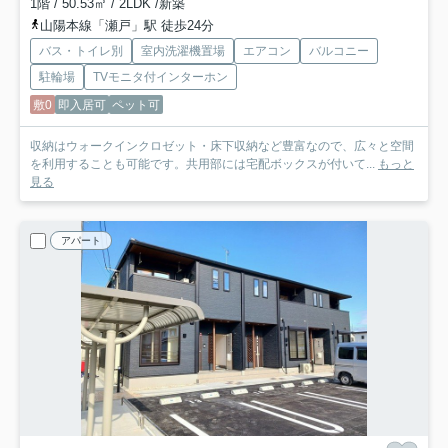
1階 / 50.53㎡ / 2LDK /新築
山陽本線「瀬戸」駅 徒歩24分
バス・トイレ別
室内洗濯機置場
エアコン
バルコニー
駐輪場
TVモニタ付インターホン
敷0
即入居可
ペット可
収納はウォークインクロゼット・床下収納など豊富なので、広々と空間
を利用することも可能です。共用部には宅配ボックスが付いて...
もっと
見る
アパート