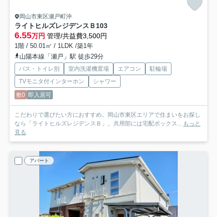
岡山市東区瀬戸町沖
ライトヒルズレジデンスＢ
103
6.55
万円
管理/共益費3,500円
1階 / 50.01㎡ / 1LDK /築1年
山陽本線「瀬戸」駅 徒歩29分
バス・トイレ別
室内洗濯機置場
エアコン
駐輪場
TVモニタ付インターホン
シャワー
敷0
即入居可
こだわりで選びたい方におすすめ。岡山市東区エリアで住まいをお探し
なら「ライトヒルズレジデンスＢ」。共用部には宅配ボックス...
もっと
見る
アパート