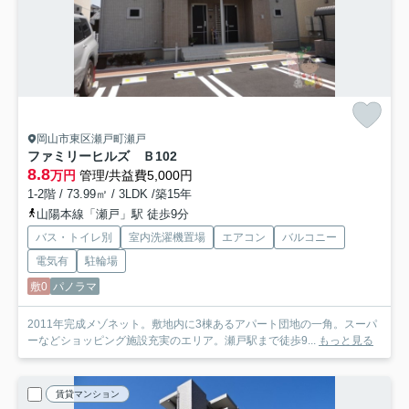
岡山市東区瀬戸町瀬戸
ファミリーヒルズ Ｂ
102
8.8
万円
管理/共益費5,000円
1-2階 / 73.99㎡ / 3LDK /築15年
山陽本線「瀬戸」駅 徒歩9分
バス・トイレ別
室内洗濯機置場
エアコン
バルコニー
電気有
駐輪場
敷0
パノラマ
2011年完成メゾネット。敷地内に3棟あるアパート団地の一角。スーパ
ーなどショッピング施設充実のエリア。瀬戸駅まで徒歩9...
もっと見る
賃貸マンション