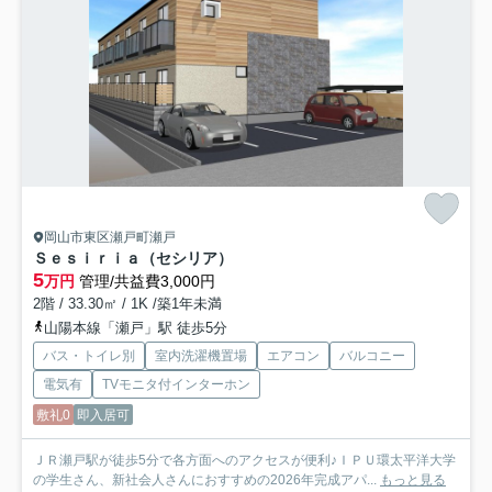
岡山市東区瀬戸町瀬戸
Ｓｅｓｉｒｉａ（セシリア）
5
万円
管理/共益費3,000円
2階 / 33.30㎡ / 1K /築1年未満
山陽本線「瀬戸」駅 徒歩5分
バス・トイレ別
室内洗濯機置場
エアコン
バルコニー
電気有
TVモニタ付インターホン
敷礼0
即入居可
ＪＲ瀬戸駅が徒歩5分で各方面へのアクセスが便利♪ＩＰＵ環太平洋大学
の学生さん、新社会人さんにおすすめの2026年完成アパ...
もっと見る