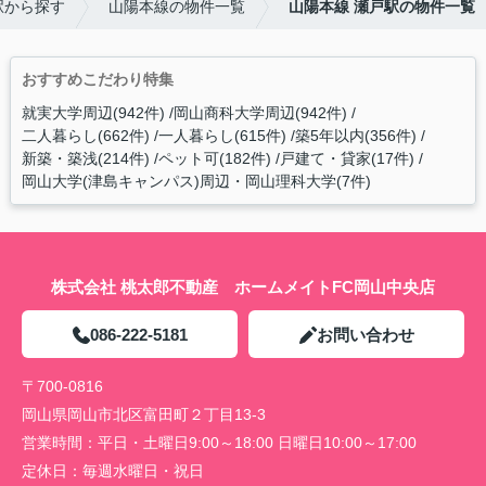
駅から探す
山陽本線の物件一覧
山陽本線 瀬戸駅の物件一覧
おすすめこだわり特集
就実大学周辺(942件)
岡山商科大学周辺(942件)
二人暮らし(662件)
一人暮らし(615件)
築5年以内(356件)
新築・築浅(214件)
ペット可(182件)
戸建て・貸家(17件)
岡山大学(津島キャンパス)周辺・岡山理科大学(7件)
株式会社 桃太郎不動産 ホームメイトFC岡山中央店
086-222-5181
お問い合わせ
〒700-0816
岡山県岡山市北区富田町２丁目13-3
営業時間：
平日・土曜日9:00～18:00 日曜日10:00～17:00
定休日：
毎週水曜日・祝日