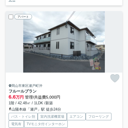
見る
アパート
岡山市東区瀬戸町沖
フルールブラン
6.6
万円
管理/共益費5,000円
1階 / 42.48㎡ / 1LDK /新築
山陽本線「瀬戸」駅 徒歩24分
バス・トイレ別
室内洗濯機置場
エアコン
フローリング
電気有
TVモニタ付インターホン