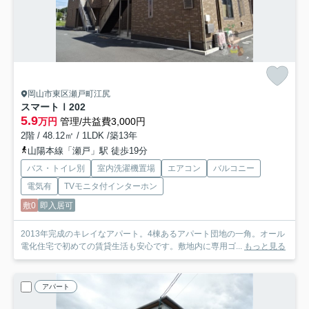
岡山市東区瀬戸町江尻
スマートⅠ
202
5.9
万円
管理/共益費3,000円
2階 / 48.12㎡ / 1LDK /築13年
山陽本線「瀬戸」駅 徒歩19分
バス・トイレ別
室内洗濯機置場
エアコン
バルコニー
電気有
TVモニタ付インターホン
敷0
即入居可
2013年完成のキレイなアパート。4棟あるアパート団地の一角。オール
電化住宅で初めての賃貸生活も安心です。敷地内に専用ゴ...
もっと見る
アパート