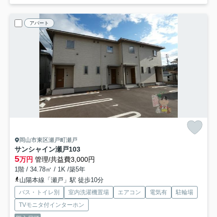
アパート
岡山市東区瀬戸町瀬戸
サンシャイン瀬戸
103
5
万円
管理/共益費3,000円
1階 / 34.78㎡ / 1K /築5年
山陽本線「瀬戸」駅 徒歩10分
バス・トイレ別
室内洗濯機置場
エアコン
電気有
駐輪場
TVモニタ付インターホン