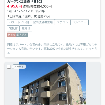
ガーデン江西通りⅡ
102
4.95
万円
管理/共益費4,000円
1階 / 47.77㎡ / 2DK /築21年
山陽本線「瀬戸」駅 徒歩22分
バス・トイレ別
室内洗濯機置場
エアコン
バルコニー
電気有
駐輪場
敷礼0
即入居可
周辺はアパート、住宅の多い閑静な立地です。敷地内には専用ゴミステ
ーションも完備。使いやすい間取2DKで快適な新生活をおく...
もっと見
る
アパート