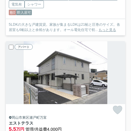
電気有
シャワー
敷0
即入居可
5LDKの大きな戸建賃貸。家族が集まるLDKは21帖と圧巻のサイズ。各
居室も6帖以上と余裕があります。オール電化住宅で初...
もっと見る
アパート
岡山市東区瀬戸町万富
エストテラス
5.5
万円
管理/共益費4,000円