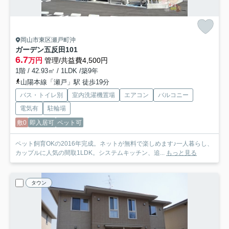
岡山市東区瀬戸町沖
ガーデン五反田
101
6.7
万円
管理/共益費4,500円
1階 / 42.93㎡ / 1LDK /築9年
山陽本線「瀬戸」駅 徒歩19分
バス・トイレ別
室内洗濯機置場
エアコン
バルコニー
電気有
駐輪場
敷0
即入居可
ペット可
ペット飼育OKの2016年完成。ネットが無料で楽しめます♪一人暮らし、
カップルに人気の間取1LDK。システムキッチン、追...
もっと見る
タウン