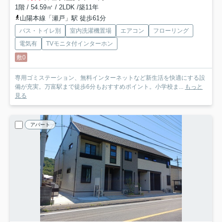
1階 / 54.59㎡ / 2LDK /築11年
山陽本線「瀬戸」駅 徒歩61分
バス・トイレ別
室内洗濯機置場
エアコン
フローリング
電気有
TVモニタ付インターホン
敷0
専用ゴミステーション、無料インターネットなど新生活を快適にする設
備が充実。万富駅まで徒歩6分もおすすめポイント。小学校ま...
もっと
見る
アパート