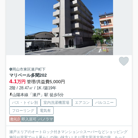
岡山市東区瀬戸町下
マリベール多聞
202
4.1
万円
管理/共益費5,000円
2階 / 28.47㎡ / 1K /築19年
山陽本線「瀬戸」駅 徒歩5分
バス・トイレ別
室内洗濯機置場
エアコン
バルコニー
フローリング
電気有
敷礼0
即入居可
パノラマ
瀬戸エリアのオートロック付きマンション☆スーパーなどショッピング
施設が充実で一人暮らしの強い味方♪ＩＰＵ環太平洋大学の学...
もっと