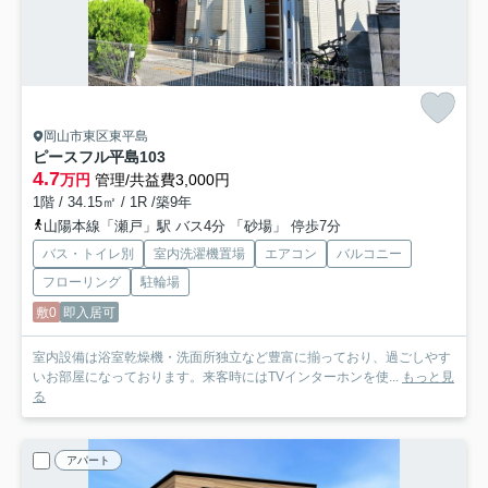
岡山市東区東平島
ピースフル平島
103
4.7
万円
管理/共益費3,000円
1階 / 34.15㎡ / 1R /築9年
山陽本線「瀬戸」駅 バス4分 「砂場」 停歩7分
バス・トイレ別
室内洗濯機置場
エアコン
バルコニー
フローリング
駐輪場
敷0
即入居可
室内設備は浴室乾燥機・洗面所独立など豊富に揃っており、過ごしやす
いお部屋になっております。来客時にはTVインターホンを使...
もっと見
る
アパート