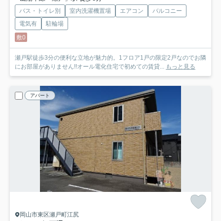
バス・トイレ別
室内洗濯機置場
エアコン
バルコニー
電気有
駐輪場
敷0
瀬戸駅徒歩3分の便利な立地が魅力的。1フロア1戸の限定2戸なのでお隣
にお部屋がありません!!オール電化住宅で初めての賃貸...
もっと見る
アパート
岡山市東区瀬戸町江尻