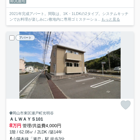
即入居可
2021年完成アパート。間取は、1K・1LDKの2タイプ。システムキッチ
ンでお料理が楽しみに♪敷地内に専用ゴミステーショ...
もっと見る
アパート
岡山市東区瀬戸町光明谷
ＡＬＷＡＹＳ
101
8
万円
管理/共益費4,000円
1階 / 62.08㎡ / 2LDK /築14年
山陽本線「瀬戸」駅 徒歩3分