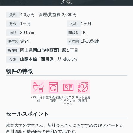
【外観】
4.3万円 管理/共益費 2,000円
賃料
1ヶ月
1ヶ月
敷金
礼金
20.07㎡
1K
面積
間取り
築9年
1階/3階建
築年数
所在階
岡山県
岡山市中区
西川原
１丁目
所在地
山陽本線
「
西川原
」駅 徒歩5分
交通
物件の特徴
バストイレ
室内洗濯機
TVモニタ
ネット使用
別
置場
付きインタ
料無料
ーホン
セールスポイント
就実大学の学生さん、新社会人さんにおすすめの1Kアパート☆
西川原駅が徒歩5分の便利な立地です。