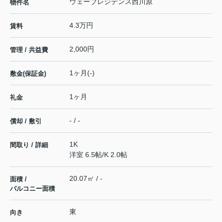
ウェーブレジデンス西川原
物件名
4.3万円
賃料
2,000円
管理 / 共益費
1ヶ月(-)
敷金(保証金)
1ヶ月
礼金
- / -
償却 / 敷引
1K
間取り / 詳細
洋室 6.5帖
/
K 2.0帖
20.07㎡ / -
面積 /
バルコニー面積
東
向き