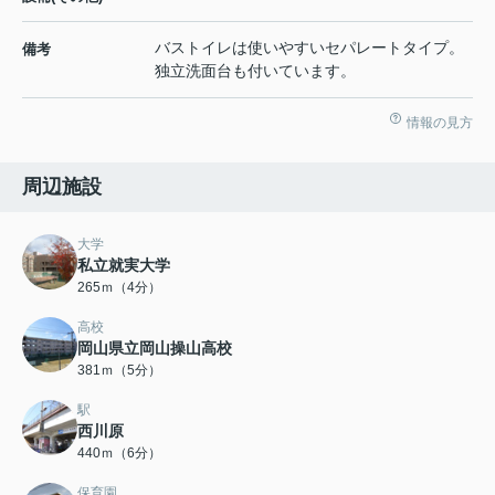
バストイレは使いやすいセパレートタイプ。
備考
独立洗面台も付いています。
情報の見方
周辺施設
大学
私立就実大学
265ｍ（4分）
高校
岡山県立岡山操山高校
381ｍ（5分）
駅
西川原
440ｍ（6分）
保育園