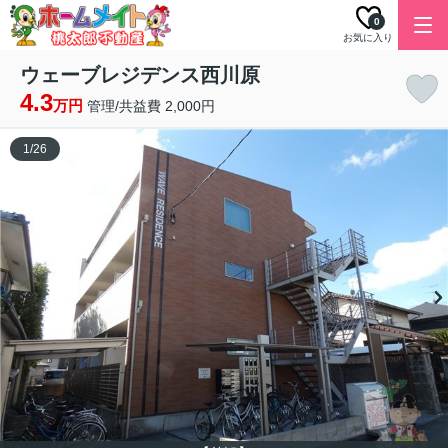
0
お気に入り
ウェーブレジデンス西川原
4.3
万円
管理/共益費 2,000円
1
/
26