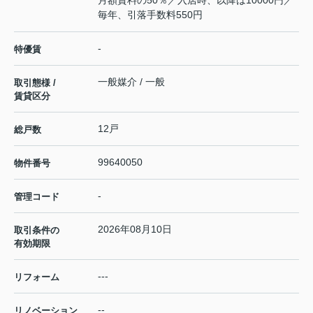
月額賃料の50％／入居時、以降は10000円／
毎年、引落手数料550円
-
特優賃
一般媒介 / 一般
取引態様 /
賃貸区分
12戸
総戸数
99640050
物件番号
-
管理コード
2026年08月10日
取引条件の
有効期限
---
リフォーム
--
リノベーション