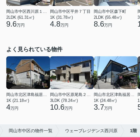
岡山市中区西川原１丁目
岡山市中区平井７丁目
岡山市中区森下町
2LDK (61.31㎡)
1K (31.78㎡)
2LDK (55.48㎡)
3
9.6
4.8
8.6
万円
万円
万円
よく見られている物件
岡山市北区津島福居１丁目
岡山市中区原尾島２丁目
岡山市北区津島福居１丁目
1K (21.18㎡)
3LDK (78.24㎡)
1K (24.48㎡)
1
4
10.6
3.7
万円
万円
万円
岡山市中区の物件一覧
ウェーブレジデンス西川原
1階