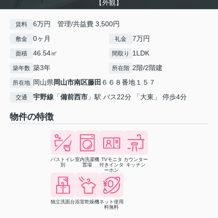
【外観】
6万円 管理/共益費 3,500円
賃料
0ヶ月
7万円
敷金
礼金
46.54㎡
1LDK
面積
間取り
築3年
2階/2階建
築年数
所在階
岡山県
岡山市南区
藤田
６６８番地１５７
所在地
宇野線
「
備前西市
」駅 バス22分 「大東」 停歩4分
交通
物件の特徴
バストイレ
室内洗濯機
TVモニタ
カウンター
別
置場
付きインタ
キッチン
ーホン
独立洗面台
浴室乾燥機
ネット使用
料無料