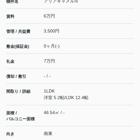
アリアキャメルⅣ
物件名
6万円
賃料
3,500円
管理 / 共益費
0ヶ月(-)
敷金(保証金)
7万円
礼金
- / -
償却 / 敷引
1LDK
間取り / 詳細
洋室 5.2帖
/
LDK 12.4帖
46.54㎡ / -
面積 /
バルコニー面積
南東
向き