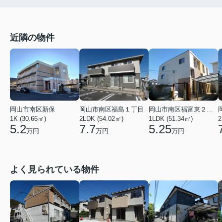
近隣の物件
岡山市南区新保
岡山市南区福島１丁目
岡山市南区福富東２丁目
1K (30.66㎡)
2LDK (54.02㎡)
1LDK (51.34㎡)
2
5.2
7.7
5.25
万円
万円
万円
よく見られている物件