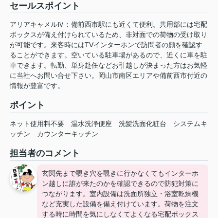
セールスポイント
アリアキャメルⅣ：備前西市駅にも近くて便利。共用部には宅配
ボックスが備え付けられているため、非対面での荷物の受け取り
が可能です。来客時にはTVインターホンで訪問者の顔を確認す
ることができます。空いている駐車場があるので、近くに車を駐
車できます。転勤、単身赴任などお引越しが決まった方はお気軽
に当社へお問い合せ下さい。岡山市南区エリアや備前西市付近の
情報が豊富です。
ポイント
ネット使用料不要
温水洗浄便座
洗髪洗面化粧台
システムキ
ッチン
カウンターキッチン
担当者のコメント
玄関先まで覗き穴を覗きに行かなくてもインターホ
ン越しに誰が来たのかを確認できるので防犯対策に
つながります。室内設備は洗面所独立・浴室乾燥機
など充実した設備を備え付けています。荷物を注文
する時に時間を気にしなくてよくなる宅配ボックス