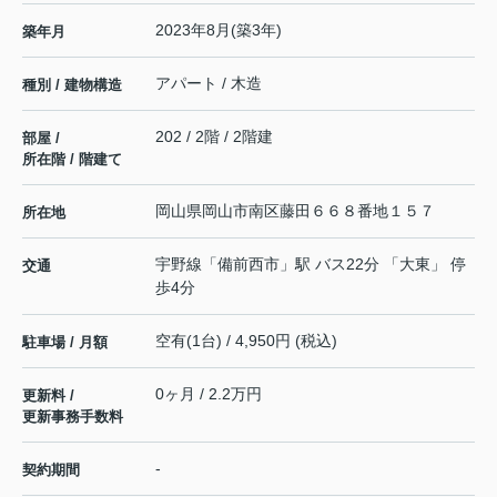
2023年8月(築3年)
築年月
アパート / 木造
種別 / 建物構造
202 / 2階 / 2階建
部屋 /
所在階 / 階建て
岡山県
岡山市南区
藤田
６６８番地１５７
所在地
宇野線
「
備前西市
」駅 バス22分 「大東」 停
交通
歩4分
空有(1台) / 4,950円 (税込)
駐車場 / 月額
0ヶ月 / 2.2万円
更新料 /
更新事務手数料
-
契約期間