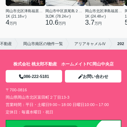
岡山市北区津島福居１丁目
岡山市中区原尾島２丁目
岡山市北区津島福居１丁目
1K (21.18㎡)
3LDK (78.24㎡)
1K (24.48㎡)
1
4
10.6
3.7
万円
万円
万円
郎不動産
岡山市南区の物件一覧
アリアキャメルⅣ
202
株式会社 桃太郎不動産 ホームメイトFC岡山中央店
086-222-5181
お問い合わせ
〒700-0816
岡山県岡山市北区富田町２丁目13-3
営業時間：
平日・土曜日9:00～18:00 日曜日10:00～17:00
定休日：
毎週水曜日・祝日