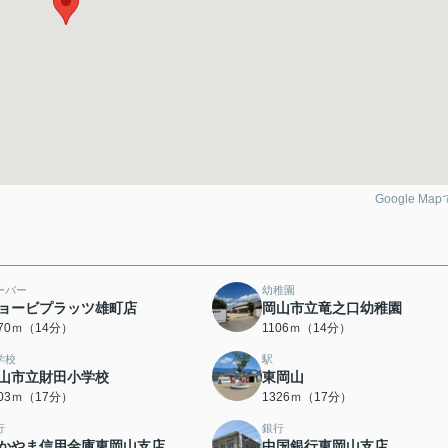
Google Ma
ーパー
幼稚園
ョービプラッツ雄町店
岡山市立竜之口幼稚園
070ｍ（14分）
1106ｍ（14分）
学校
駅
山市立財田小学校
東岡山
303ｍ（17分）
1326ｍ（17分）
行
銀行
かやま信用金庫東岡山支店
中国銀行東岡山支店