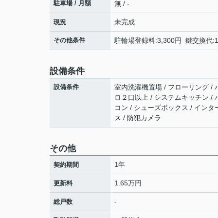
駐車場 / 月額
無 / -
未完成
現況
その他条件
駐輪場登録料:3,300円 鍵交換代:1
設備条件
設備条件
室内洗濯機置場 / フローリング / バ
ロ２口以上 / システムキッチン / 
コン / シューズボックス / イン
ス / 防犯カメラ
その他
1年
契約期間
1.65万円
更新料
-
総戸数