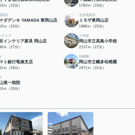
753ｍ（22分）
1783ｍ（23分）
電製品
生活雑貨店
マダデンキ YAMADA 東岡山店
ミモザ東岡山店
815ｍ（23分）
1986ｍ（25分）
ンテリア
小学校
京インテリア家具 岡山店
岡山市立高島小学校
136ｍ（27分）
2137ｍ（27分）
行
幼稚園
マト銀行竜操支店
岡山市立幡多幼稚園
231ｍ（28分）
2471ｍ（31分）
科
山第一病院
563ｍ（33分）