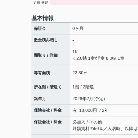
近藤 盛紀
基本情報
0ヶ月
保証金
敷金積み増し
-
1K
間取り / 詳細
K 2.0帖 1室
/
洋室 8.0帖 1室
22.30㎡
専有面積
1階 / 2階建
所在階 / 階建て
2026年2月(予定)
築年月
保険会社 / 料金
有 18,000円 / 2年
保証会社 / 料金
必加入 / その他
月額賃料の50％／入居時、以降は1