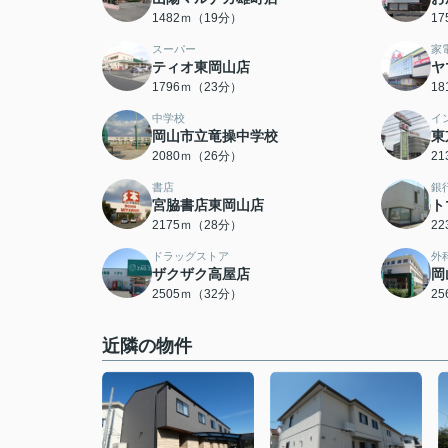
1482ｍ（19分）
1
スーパー
家
ティオ東岡山店
ヤ
1796ｍ（23分）
1
中学校
イ
岡山市立竜操中学校
東
2080ｍ（26分）
2
書店
銀
宮脇書店東岡山店
ト
2175ｍ（28分）
2
ドラッグストア
外
ザクザク高屋店
岡
2505ｍ（32分）
2
近隣の物件