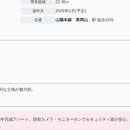
22.30㎡
専有面積
2026年2月(予定)
築年月
山陽本線
「
東岡山
」駅 徒歩15分
交通
便利な立地が魅力的。
26年完成アパート。防犯カメラ・モニターホンでセキュリティ面が安心
。