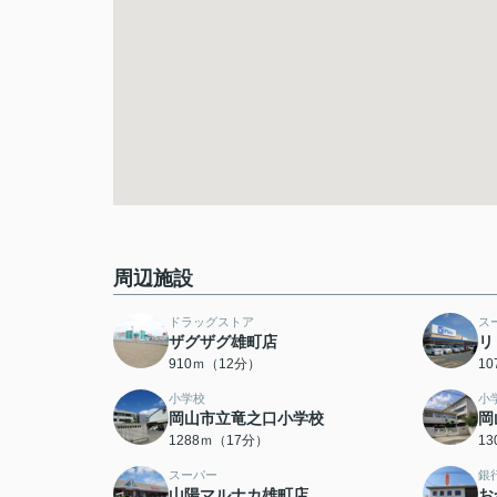
周辺施設
ドラッグストア
ス
ザグザグ雄町店
リ
910ｍ（12分）
1
小学校
小
岡山市立竜之口小学校
岡
1288ｍ（17分）
1
スーパー
銀
山陽マルナカ雄町店
お