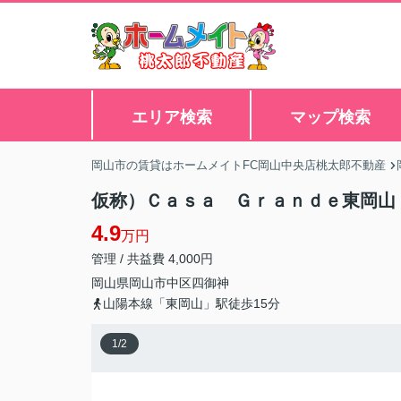
エリア検索
マップ検索
岡山市の賃貸はホームメイトFC岡山中央店桃太郎不動産
仮称）Ｃａｓａ Ｇｒａｎｄｅ東岡山
4.9
万円
管理 / 共益費 4,000円
岡山県
岡山市中区
四御神
山陽本線「東岡山」駅徒歩15分
1
/
2