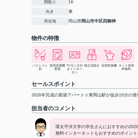
1K
間取り
東
向き
岡山県
岡山市中区
四御神
所在地
物件の特徴
バストイレ
室内洗濯機
TVモニタ付
独立洗面台
浴室乾燥機
ネット使用
別
置場
きインター
料無料
ホン
セールスポイント
2026年完成の新築アパート☆東岡山駅が徒歩15分の
担当者のコメント
環太平洋大学の学生さんにおすすめの20
無料インターネットもおすすめのポイント