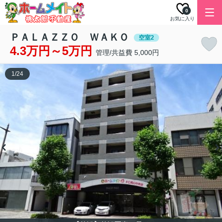
0
お気に入り
ＰＡＬＡＺＺＯ ＷＡＫＯ
空室2
4.3万円～5万円
管理/共益費 5,000円
1
/
24