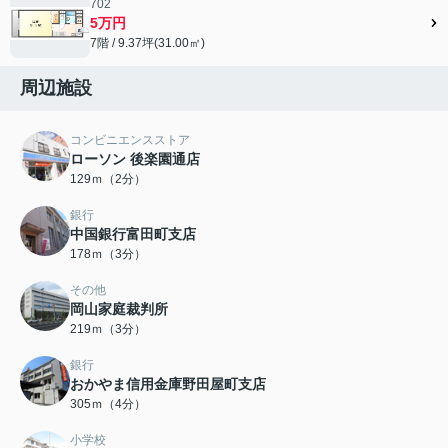
702
5万円
7階 / 9.37坪(31.00㎡)
周辺施設
コンビニエンスストア
ローソン 後楽園通店
129ｍ（2分）
銀行
中国銀行富田町支店
178ｍ（3分）
その他
岡山家庭裁判所
219ｍ（3分）
銀行
おかやま信用金庫野田屋町支店
305ｍ（4分）
小学校