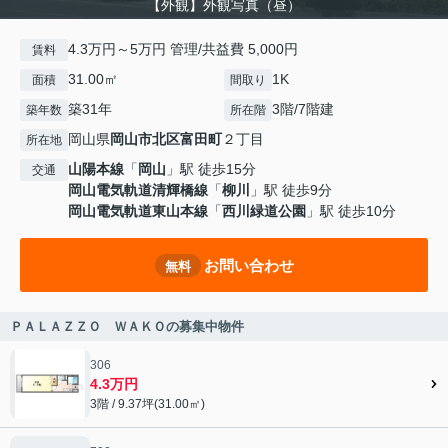
【外観】外観写真（昼）
4.3万円～5万円 管理/共益費 5,000円
賃料
31.00㎡
1K
面積
間取り
築31年
3階/7階建
築年数
所在階
岡山県
岡山市北区
富田町
２丁目
所在地
山陽本線
「
岡山
」駅 徒歩15分
交通
岡山電気軌道清輝橋線
「
柳川
」駅 徒歩9分
岡山電気軌道東山本線
「
西川緑道公園
」駅 徒歩10分
お問い合わせ
無料
ＰＡＬＡＺＺＯ ＷＡＫＯの募集中物件
306
4.3万円
3階 / 9.37坪(31.00㎡)