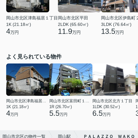
岡山市北区津島福居１丁目
岡山市北区平田
岡山市北区伊島町
1K (21.18㎡)
2LDK (65.60㎡)
3LDK (76.64㎡)
4
11.9
13.5
万円
万円
万円
よく見られている物件
岡山市北区津島福居１丁目
岡山市北区富田町１丁目
岡山市北区北方１丁目
1K (21.18㎡)
1R (26.70㎡)
1LDK (30.52㎡)
1
4
5.5
6.5
万円
万円
万円
岡山市北区の物件一覧
岡山駅
ＰＡＬＡＺＺＯ ＷＡＫＯ