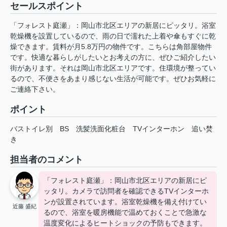
セールスポイント
「フォレスト庭瀬」：岡山市北区エリアの新居にピッタリ。浴室
乾燥機を設置しているので、雨の日で濡れた上着や傘もすぐに乾
燥できます。賃料が月5.8万円の物件です。こちらは角部屋物件
です。快適な暮らしがしたいとお考えの方に、ぜひご紹介したい
街があります。それは岡山市北区エリアです。住環境が整ってい
るので、不便さをあまり感じない生活が可能です。ぜひお気軽に
ご連絡下さい。
ポイント
バストイレ別
BS
洗髪洗面化粧台
TVインターホン
追い焚
き
担当者のコメント
「フォレスト庭瀬」：岡山市北区エリアの新居にピ
ッタリ。カメラで訪問者を確認できるTVインターホ
ンが設置されています。浴室乾燥機を備え付けてい
近藤 盛紀
るので、浴室を暖房機能で温めておくことで急激な
温度変化によるヒートショックの予防もできます。