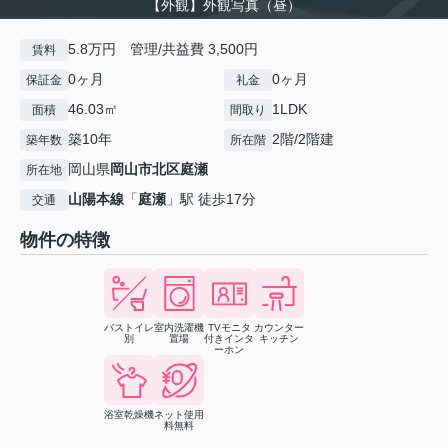
【外観】外観写真（昼）
5.8万円 管理/共益費 3,500円
賃料
0ヶ月
0ヶ月
保証金
礼金
46.03㎡
1LDK
面積
間取り
築10年
2階/2階建
築年数
所在階
岡山県
岡山市北区
庭瀬
所在地
山陽本線
「
庭瀬
」駅 徒歩17分
交通
物件の特徴
バストイレ
室内洗濯機
TVモニタ
カウンター
別
置場
付きインタ
キッチン
ーホン
浴室乾燥機
ネット使用
料無料