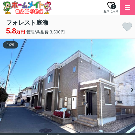
0
お気に入り
フォレスト庭瀬
5.8
万円
管理/共益費 3,500円
1
/
29