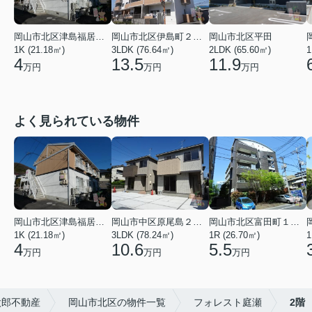
岡山市北区津島福居１丁目
岡山市北区伊島町２丁目
岡山市北区平田
1K (21.18㎡)
3LDK (76.64㎡)
2LDK (65.60㎡)
1
4
13.5
11.9
万円
万円
万円
よく見られている物件
岡山市北区津島福居１丁目
岡山市中区原尾島２丁目
岡山市北区富田町１丁目
1K (21.18㎡)
3LDK (78.24㎡)
1R (26.70㎡)
1
4
10.6
5.5
万円
万円
万円
太郎不動産
岡山市北区の物件一覧
フォレスト庭瀬
2階