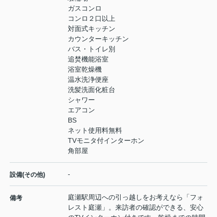
ガスコンロ
コンロ２口以上
対面式キッチン
カウンターキッチン
バス・トイレ別
追焚機能浴室
浴室乾燥機
温水洗浄便座
洗髪洗面化粧台
シャワー
エアコン
BS
ネット使用料無料
TVモニタ付インターホン
角部屋
-
設備(その他)
庭瀬駅周辺への引っ越しをお考えなら「フォ
備考
レスト庭瀬」。来訪者の確認ができる、安心