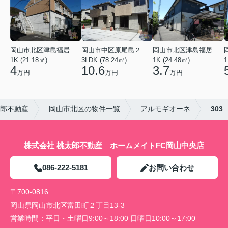
岡山市北区津島福居１丁目
岡山市中区原尾島２丁目
岡山市北区津島福居１丁目
1K (21.18㎡)
3LDK (78.24㎡)
1K (24.48㎡)
1
4
10.6
3.7
万円
万円
万円
太郎不動産
岡山市北区の物件一覧
アルモギオーネ
303
株式会社 桃太郎不動産 ホームメイトFC岡山中央店
086-222-5181
お問い合わせ
〒700-0816
岡山県岡山市北区富田町２丁目13-3
営業時間：
平日・土曜日9:00～18:00 日曜日10:00～17:00