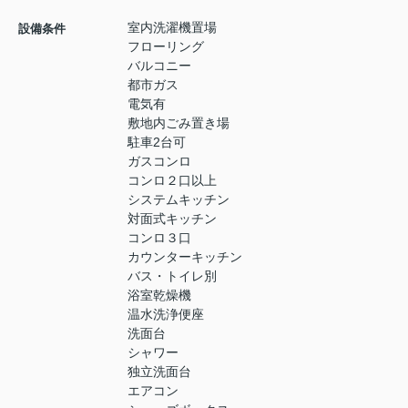
室内洗濯機置場
設備条件
フローリング
バルコニー
都市ガス
電気有
敷地内ごみ置き場
駐車2台可
ガスコンロ
コンロ２口以上
システムキッチン
対面式キッチン
コンロ３口
カウンターキッチン
バス・トイレ別
浴室乾燥機
温水洗浄便座
洗面台
シャワー
独立洗面台
エアコン