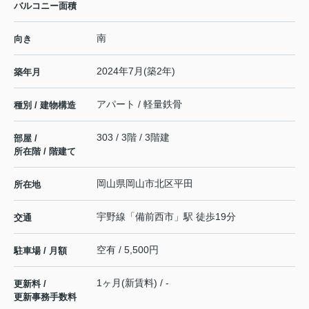
バルコニー面積
南
向き
2024年7月(築2年)
築年月
アパート / 軽量鉄骨
種別 / 建物構造
303 / 3階 / 3階建
部屋 /
所在階 / 階建て
岡山県
岡山市北区
平田
所在地
宇野線
「
備前西市
」駅 徒歩19分
交通
空有 / 5,500円
駐車場 / 月額
1ヶ月(新賃料) / -
更新料 /
更新事務手数料