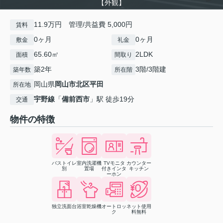
【外観】
11.9万円 管理/共益費 5,000円
賃料
0ヶ月
0ヶ月
敷金
礼金
65.60㎡
2LDK
面積
間取り
築2年
3階/3階建
築年数
所在階
岡山県
岡山市北区
平田
所在地
宇野線
「
備前西市
」駅 徒歩19分
交通
物件の特徴
バストイレ
室内洗濯機
TVモニタ
カウンター
別
置場
付きインタ
キッチン
ーホン
独立洗面台
浴室乾燥機
オートロッ
ネット使用
ク
料無料