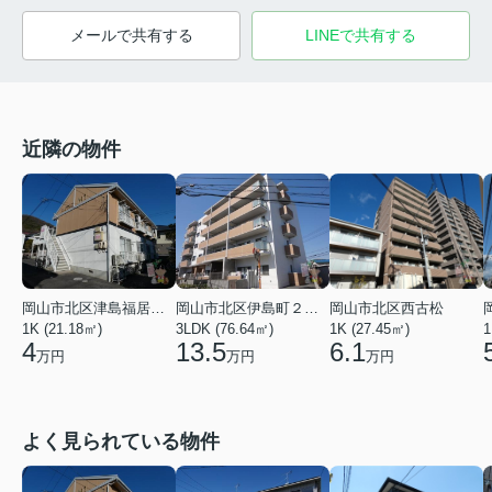
メールで共有する
LINEで共有する
近隣の物件
岡山市北区津島福居１丁目
岡山市北区伊島町２丁目
岡山市北区西古松
1K (21.18㎡)
3LDK (76.64㎡)
1K (27.45㎡)
1
4
13.5
6.1
万円
万円
万円
よく見られている物件