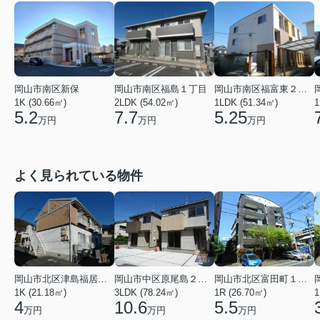
岡山市南区新保
岡山市南区福島１丁目
岡山市南区福富東２丁目
1K (30.66㎡)
2LDK (54.02㎡)
1LDK (51.34㎡)
1
5.2
7.7
5.25
万円
万円
万円
よく見られている物件
岡山市北区津島福居１丁目
岡山市中区原尾島２丁目
岡山市北区富田町１丁目
1K (21.18㎡)
3LDK (78.24㎡)
1R (26.70㎡)
1
4
10.6
5.5
万円
万円
万円