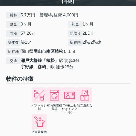
【外観】
5.7万円 管理/共益費 4,600円
賃料
0ヶ月
1ヶ月
敷金
礼金
57.26㎡
2LDK
面積
間取り
築15年
2階/2階建
築年数
所在階
岡山県
岡山市南区
植松
５１８
所在地
瀬戸大橋線
「
植松
」駅 徒歩3分
交通
宇野線
「
彦崎
」駅 徒歩25分
物件の特徴
バストイレ
室内洗濯機
TVモニタ
独立洗面台
別
置場
付きインタ
ーホン
浴室乾燥機