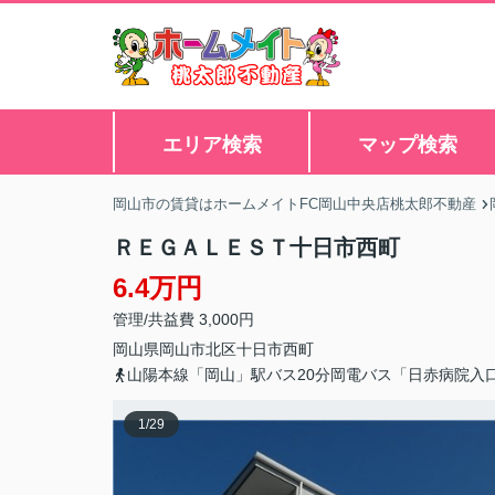
エリア検索
マップ検索
岡山市の賃貸はホームメイトFC岡山中央店桃太郎不動産
ＲＥＧＡＬＥＳＴ十日市西町
6.4万円
管理/共益費 3,000円
岡山県
岡山市北区
十日市西町
山陽本線「岡山」駅バス20分岡電バス「日赤病院入
1
/
29