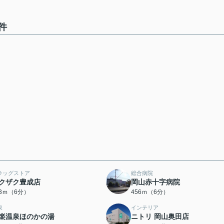
件
ラッグストア
総合病院
クザク豊成店
岡山赤十字病院
13ｍ（6分）
456ｍ（6分）
泉
インテリア
楽温泉ほのかの湯
ニトリ 岡山奥田店