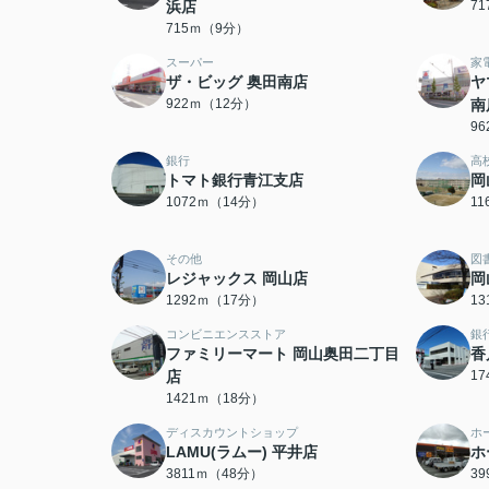
浜店
7
715ｍ（9分）
スーパー
家
ザ・ビッグ 奥田南店
ヤ
922ｍ（12分）
南
9
銀行
高
トマト銀行青江支店
岡
1072ｍ（14分）
1
その他
図
レジャックス 岡山店
岡
1292ｍ（17分）
1
コンビニエンスストア
銀
ファミリーマート 岡山奥田二丁目
香
店
1
1421ｍ（18分）
ディスカウントショップ
ホ
LAMU(ラムー) 平井店
ホ
3811ｍ（48分）
3