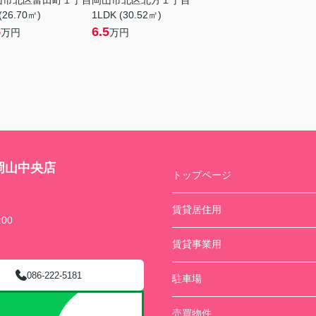
山市北区富田町１丁目
岡山市北区北方１丁目
(26.70㎡)
1LDK (30.52㎡)
5
6.5
万円
万円
岡山中央店
トップページ
賃貸居住用
00
賃貸事業用
086-222-5181
駐車場
売買物件