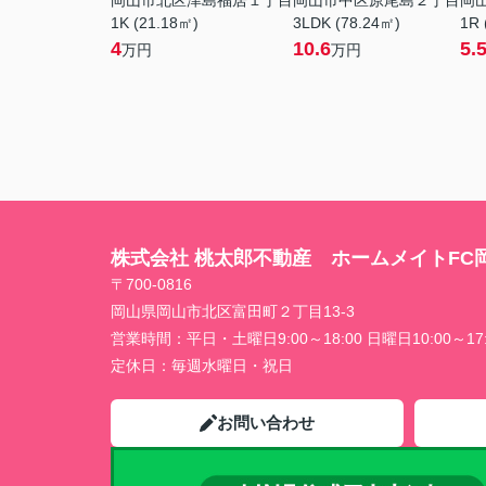
岡山市北区津島福居１丁目
岡山市中区原尾島２丁目
岡
1K (21.18㎡)
3LDK (78.24㎡)
1R 
4
10.6
5.
万円
万円
株式会社 桃太郎不動産 ホームメイトFC
〒700-0816
岡山県岡山市北区富田町２丁目13-3
営業時間：
平日・土曜日9:00～18:00 日曜日10:00～17:
定休日：
毎週水曜日・祝日
お問い合わせ