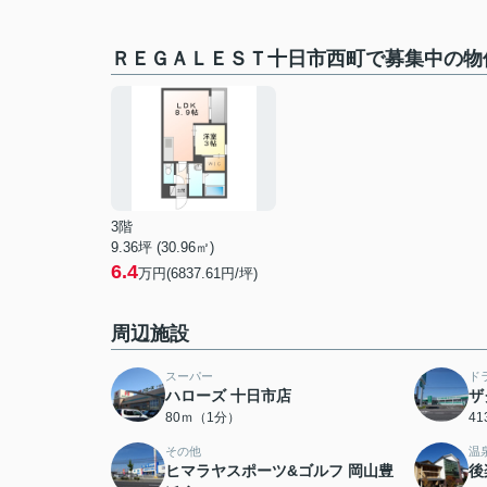
ＲＥＧＡＬＥＳＴ十日市西町で募集中の物
3階
9.36坪 (30.96㎡)
6.4
万円(6837.61円/坪)
周辺施設
スーパー
ド
ハローズ 十日市店
ザ
80ｍ（1分）
4
その他
温
ヒマラヤスポーツ&ゴルフ 岡山豊
後