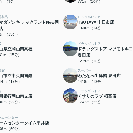
17ｍ（9分）
771ｍ（10分）
電製品
レンタルビデオ
マダデンキ テックランドNew岡
TSUTAYA 十日市店
店
1048ｍ（14分）
62ｍ（13分）
校
ドラッグストア
山県立岡山南高校
ドラッグストア マツモトキ
161ｍ（15分）
奥田店
1279ｍ（16分）
書館
スーパー
山市立中央図書館
わたなべ生鮮館 泉田店
314ｍ（17分）
1410ｍ（18分）
行
ドラッグストア
川銀行岡山南支店
くすりのラブ 福富店
740ｍ（22分）
1747ｍ（22分）
ームセンター
ームセンタータイム平井店
996ｍ（50分）