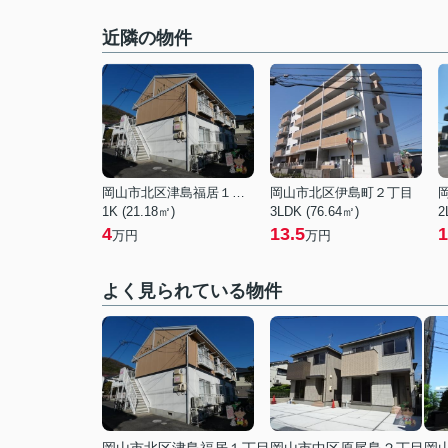
近隣の物件
岡山市北区津島福居１丁目
岡山市北区伊島町２丁目
1K (21.18㎡)
3LDK (76.64㎡)
2
4
13.5
1
万円
万円
よく見られている物件