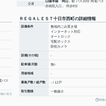
山陽本線
「
岡山
」駅 バス20分 岡電バス
交通
赤病院入口」 停歩8分
ＲＥＧＡＬＥＳＴ十日市西町の詳細情報
設備条件
敷地内ごみ置き場
インターネット対応
オートロック
宅配ボックス
防犯カメラ
設備(その他)
-
駐車場/月額
無/-
用途地域
-
岡電バス
募集戸数 / 総戸数
- / 12戸
取引態様
一般媒介
情報の見方
情報