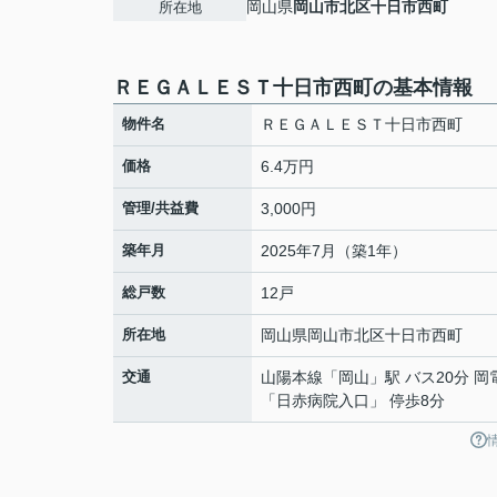
岡山県
岡山市北区
十日市西町
所在地
ＲＥＧＡＬＥＳＴ十日市西町の基本情報
物件名
ＲＥＧＡＬＥＳＴ十日市西町
価格
6.4万円
管理/共益費
3,000円
築年月
2025年7月（築1年）
総戸数
12戸
所在地
岡山県
岡山市北区
十日市西町
交通
山陽本線
「
岡山
」駅 バス20分 
「日赤病院入口」 停歩8分