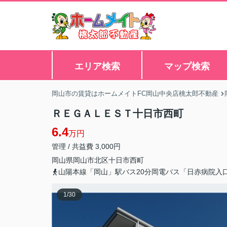
エリア検索
マップ検索
岡山市の賃貸はホームメイトFC岡山中央店桃太郎不動産
ＲＥＧＡＬＥＳＴ十日市西町
6.4
万円
管理 / 共益費 3,000円
岡山県
岡山市北区
十日市西町
山陽本線「岡山」駅バス20分岡電バス「日赤病院入
1
/
30