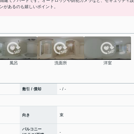
3階建てアパートです。オートロックや防犯カメラなど、セキュリティ設
ンがあるのも嬉しいポイント。
風呂
洗面所
洋室
- / -
敷引 / 償却
東
向き
バルコニー
-