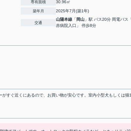
30.96㎡
専有面積
2025年7月(築1年)
築年月
山陽本線
「
岡山
」駅 バス20分 岡電バス
交通
赤病院入口」 停歩8分
パーがすぐ近くにあるので、お買い物が安心です。室内小型犬もしくは猫