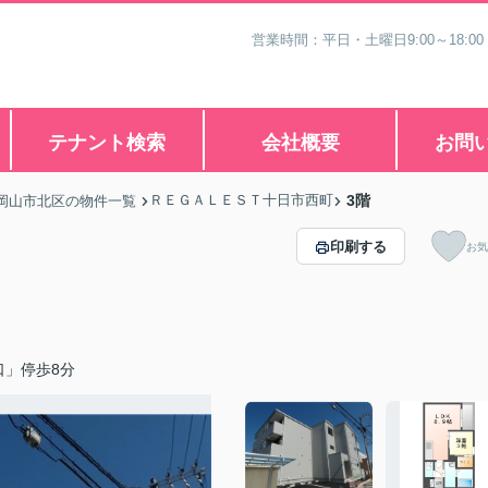
営業時間：平日・土曜日9:00～18:00
テナント検索
会社概要
お問
ＲＥＧＡＬＥＳＴ十日市西町
3階
岡山市北区の物件一覧
印刷する
お気
口」停歩8分