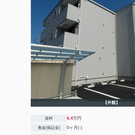
【外観】
6.4
万円
賃料
0ヶ月(-)
敷金(保証金)