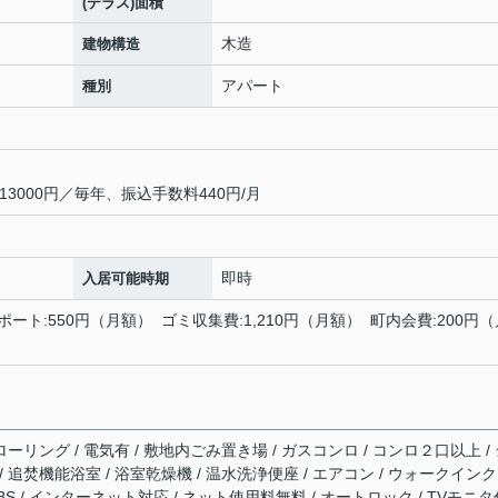
(テラス)面積
木造
建物構造
アパート
種別
3000円／毎年、振込手数料440円/月
即時
入居可能時期
ポート:550円（月額） ゴミ収集費:1,210円（月額） 町内会費:200円（
ローリング / 電気有 / 敷地内ごみ置き場 / ガスコンロ / コンロ２口以上 /
 追焚機能浴室 / 浴室乾燥機 / 温水洗浄便座 / エアコン / ウォークイン
/ BS / インターネット対応 / ネット使用料無料 / オートロック / TVモニタ