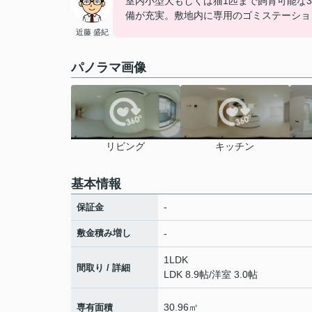
室内小型犬もしくは猫1匹まで飼育可能な
備が充実。敷地内に専用のゴミステーショ
近藤 盛紀
パノラマ画像
リビング
キッチン
基本情報
-
保証金
敷金積み増し
-
1LDK
間取り / 詳細
LDK 8.9帖
/
洋室 3.0帖
30.96㎡
専有面積