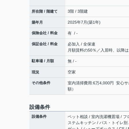
3階 / 3階建
所在階 / 階建て
2025年7月(築1年)
築年月
保険会社 / 料金
有 / -
保証会社 / 料金
必加入 / 全保連
月額賃料の50％／入居時、以降は1
駐車場 / 月額
無 / -
空家
現況
その他条件
室内清掃費用:6万4,000円 安心サ
額）
設備条件
設備条件
ペット相談 / 室内洗濯機置場 / フ
ステムキッチン / バス・トイレ別 /
ゼット / シューズボックス / CS 