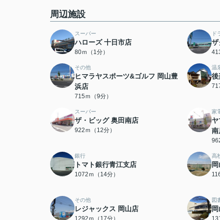
周辺施設
スーパー
ド
ハローズ 十日市店
ザ
80ｍ（1分）
4
その他
温
ヒマラヤスポーツ&ゴルフ 岡山豊
後
浜店
7
715ｍ（9分）
スーパー
家
ザ・ビッグ 奥田南店
ヤ
922ｍ（12分）
南
9
銀行
高
トマト銀行青江支店
岡
1072ｍ（14分）
1
その他
図
レジャックス 岡山店
岡
1292ｍ（17分）
1