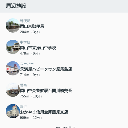
周辺施設
郵便局
岡山東郵便局
204ｍ（3分）
中学校
岡山市立操山中学校
478ｍ（6分）
スーパー
天満屋ハピータウン原尾島店
714ｍ（9分）
警察
岡山中央警察署百間川橋交番
755ｍ（10分）
銀行
おかやま信用金庫藤原支店
909ｍ（12分）