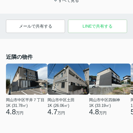
すべて見る
メールで共有する
LINEで共有する
近隣の物件
岡山市中区平井７丁目
岡山市中区土田
岡山市中区四御神
1K (31.78㎡)
1K (26.06㎡)
1K (33.19㎡)
1
4.8
4.7
4.8
万円
万円
万円