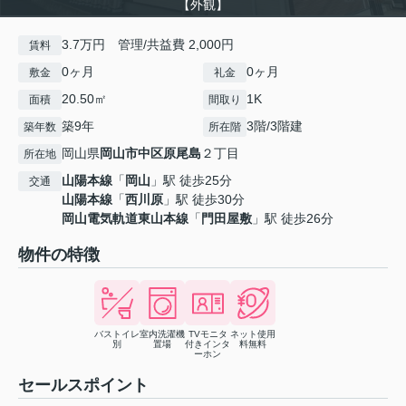
【外観】
3.7万円 管理/共益費 2,000円
賃料
0ヶ月
0ヶ月
敷金
礼金
20.50㎡
1K
面積
間取り
築9年
3階/3階建
築年数
所在階
岡山県
岡山市中区
原尾島
２丁目
所在地
山陽本線
「
岡山
」駅 徒歩25分
交通
山陽本線
「
西川原
」駅 徒歩30分
岡山電気軌道東山本線
「
門田屋敷
」駅 徒歩26分
物件の特徴
バストイレ
室内洗濯機
TVモニタ
ネット使用
別
置場
付きインタ
料無料
ーホン
セールスポイント