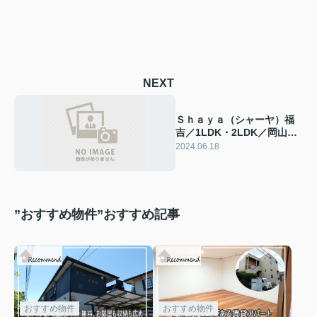
NEXT
Ｓｈａｙａ（シャーヤ）福
吉／1LDK・2LDK／岡山市
中区海吉
2024.06.18
”おすすめ物件”おすすめ記事
おすすめ物件
おすすめ物件