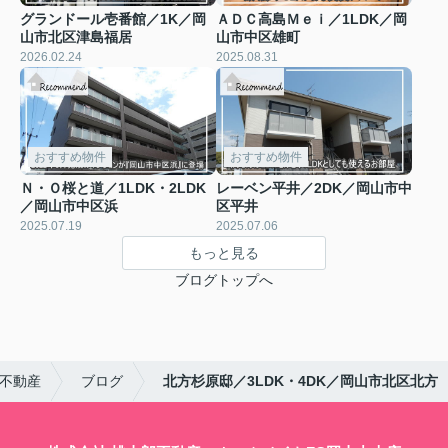
グランドール壱番館／1K／岡
ＡＤＣ高島Ｍｅｉ／1LDK／岡
山市北区津島福居
山市中区雄町
2026.02.24
2025.08.31
おすすめ物件
おすすめ物件
Ｎ・Ｏ桜と道／1LDK・2LDK
レーベン平井／2DK／岡山市中
／岡山市中区浜
区平井
2025.07.19
2025.07.06
もっと見る
ブログトップへ
郎不動産
ブログ
北方杉原邸／3LDK・4DK／岡山市北区北方