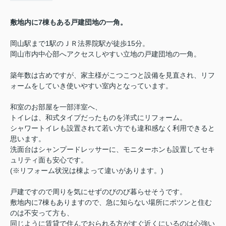
敷地内に7棟もある戸建団地の一角。
岡山駅まで1駅のＪＲ法界院駅が徒歩15分。
岡山市内中心部へアクセスしやすい立地の戸建団地の一角。
築年数は古めですが、家主様がこつこつと設備を見直され、リフ
ォームをしていき
使いやすい室内となっています。
和室のお部屋を一部洋室へ、
トイレは、和式タイプだったものを洋式にリフォーム。
シャワートイレも設置されて若い方でも違和感なく利用できると
思います。
洗面台はシャンプードレッサーに、モニターホンも設置してセキ
ュリティ面も安心です。
(※リフォーム状況は棟よって違いがあります。)
戸建ですので周りを気にせずのびのび暮らせそうです。
敷地内に7棟もありますので、急に知らない場所にポツンと住む
のは不安って方も、
同じように賃貸で住んでおられる方がすぐ近くにいるのは心強い