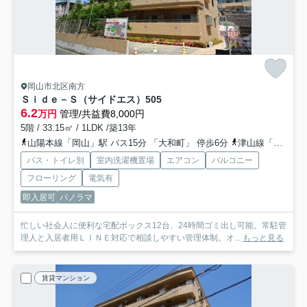
岡山市北区南方
Ｓｉｄｅ－Ｓ（サイドエス）
505
6.2
万円
管理/共益費8,000円
5階 / 33.15㎡ / 1LDK /築13年
山陽本線「岡山」駅 バス15分 「大和町」 停歩6分
津山線「法界院」駅 徒歩14分
バス・トイレ別
室内洗濯機置場
エアコン
バルコニー
フローリング
電気有
即入居可
パノラマ
忙しい社会人に便利な宅配ボックス12台、24時間ゴミ出し可能。常駐管
理人と入居者用ＬＩＮＥ対応で相談しやすい管理体制。オ...
もっと見る
賃貸マンション