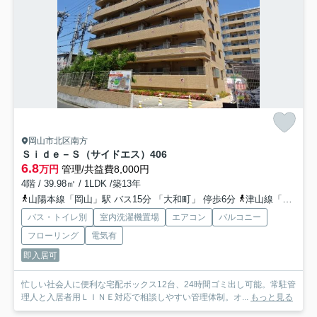
岡山市北区南方
Ｓｉｄｅ－Ｓ（サイドエス）
406
6.8
万円
管理/共益費8,000円
4階 / 39.98㎡ / 1LDK /築13年
山陽本線「岡山」駅 バス15分 「大和町」 停歩6分
津山線「法界院」駅 徒歩14分
バス・トイレ別
室内洗濯機置場
エアコン
バルコニー
フローリング
電気有
即入居可
忙しい社会人に便利な宅配ボックス12台、24時間ゴミ出し可能。常駐管
理人と入居者用ＬＩＮＥ対応で相談しやすい管理体制。オ...
もっと見る