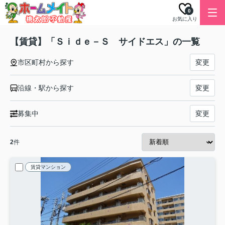
0
お気に入り
【賃貸】「Ｓｉｄｅ－Ｓ サイドエス」の一覧
市区町村から探す
変更
沿線・駅から探す
変更
募集中
変更
2
件
賃貸マンション