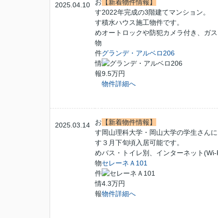
お
【新着物件情報】
2025.04.10
す
2022年完成の3階建てマンション。
す
積水ハウス施工物件です。
め
オートロックや防犯カメラ付き、ガス
物
件
グランデ・アルベロ206
情
報
9.5万円
物件詳細へ
お
【新着物件情報】
2025.03.14
す
岡山理科大学・岡山大学の学生さんに
す
３月下旬頃入居可能です。
め
バス・トイレ別、インターネット(Wi-
物
セレーネＡ101
件
情
4.3万円
報
物件詳細へ