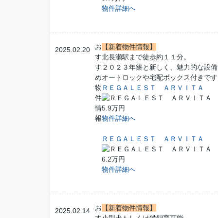
物件詳細へ
お
【新着物件情報】
2025.02.20
す
北長瀬駅まで徒歩約１１分。
す
２０２３年築と新しく、魅力的な設備
め
オートロックや宅配ボックス付きです
物
ＲＥＧＡＬＥＳＴ ＡＲＶＩＴＡ
件
情
5.9万円
報
物件詳細へ
ＲＥＧＡＬＥＳＴ ＡＲＶＩＴＡ
6.2万円
物件詳細へ
お
【新着物件情報】
2025.02.14