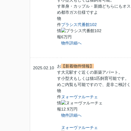
す
小型犬もしくは猫飼育可能。
す
単身・カップル・新婚どちらにもオス
め
都市ガス仕様ですよ
物
件
プラシス弐番館102
情
報
6万円
物件詳細へ
お
【新着物件情報】
2025.02.10
す
大元駅すぐ近くの新築アパート。
す
小型犬もしくは猫1匹飼育可能です。
め
ご内覧も可能ですので、是非ご検討く
物
件
ヌォーヴァルーチェ
情
報
12.9万円
物件詳細へ
ヌォーヴァルーチェ