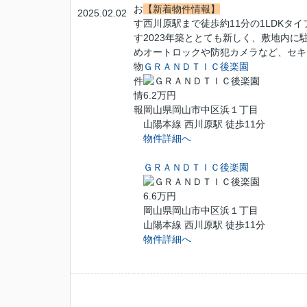
お
【新着物件情報】
2025.02.02
す
西川原駅まで徒歩約11分の1LDKタ
す
2023年築ととても新しく、敷地内に
め
オートロックや防犯カメラなど、セキ
物
ＧＲＡＮＤＴＩＣ後楽園
件
情
6.2万円
報
岡山県岡山市中区浜１丁目
山陽本線 西川原駅 徒歩11分
物件詳細へ
ＧＲＡＮＤＴＩＣ後楽園
6.6万円
岡山県岡山市中区浜１丁目
山陽本線 西川原駅 徒歩11分
物件詳細へ