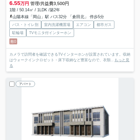
6.55
万円
管理/共益費3,500円
1階 / 50.14㎡ / 1LDK /築2年
山陽本線「岡山」駅 バス32分 「倉田北」 停歩5分
バス・トイレ別
室内洗濯機置場
エアコン
都市ガス
駐輪場
TVモニタ付インターホン
敷0
カメラで訪問者を確認できるTVインターホンが設置されています。収納
はウォークインクロゼット・床下収納など豊富なので、衣類...
もっと見
る
アパート