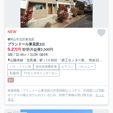
NEW
岡山市北区東花尻
プランドール東花尻
111
5.2
万円
管理/共益費3,500円
1階 / 32.44㎡ / 1LDK /築4年
山陽本線「北長瀬」駅 バス16分 「鉄工センター前」 停歩12分
山陽
バス・トイレ別
室内洗濯機置場
エアコン
バルコニー
駐輪場
TVモニタ付インターホン
敷0
新着情報：プランドール東花尻の空室情報ならコチラ。共用部には宅配
ボックスが備え付けられているため、対面で荷物を受け取る必...
もっと
見る