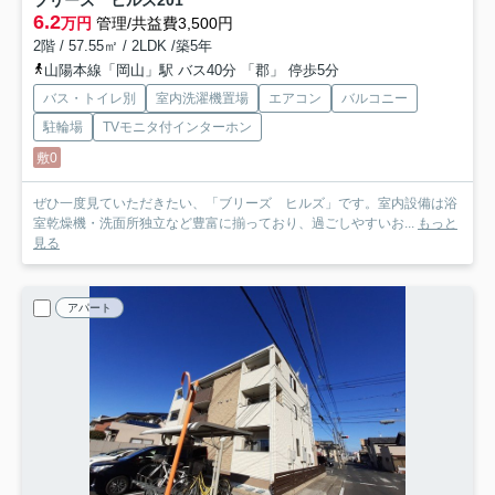
ブリーズ ヒルズ
201
6.2
万円
管理/共益費3,500円
2階 / 57.55㎡ / 2LDK /築5年
山陽本線「岡山」駅 バス40分 「郡」 停歩5分
バス・トイレ別
室内洗濯機置場
エアコン
バルコニー
駐輪場
TVモニタ付インターホン
敷0
ぜひ一度見ていただきたい、「ブリーズ ヒルズ」です。室内設備は浴
室乾燥機・洗面所独立など豊富に揃っており、過ごしやすいお...
もっと
見る
アパート