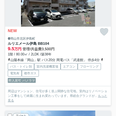
NEW
岡山市北区伊島町
ルリエメール伊島 B
B104
9.5
万円
管理/共益費3,500円
1階 / 80.00㎡ / 2LDK /築38年
山陽本線「岡山」駅 バス20分 岡電バス「武道館」 停歩4分
山陽本線
バス・トイレ別
室内洗濯機置場
エアコン
フローリング
電気有
都市ガス
即入居可
パノラマ
周辺はマンション、住宅が多く並ぶ閑静な住宅地。室内はリノベーショ
ン工事をして綺麗に生まれ変わっています。県総合グランドが...
もっと
見る
アパート