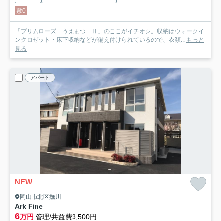
敷0
「プリムローズ うえまつ Ⅱ」のここがイチオシ。収納はウォークイ
ンクロゼット・床下収納などが備え付けられているので、衣類...
もっと
見る
アパート
NEW
岡山市北区撫川
Ark Fine
6
万円
管理/共益費3,500円