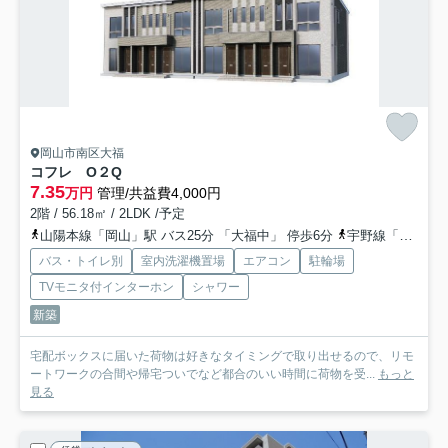
岡山市南区大福
コフレ O２Q
7.35
万円
管理/共益費4,000円
2階 / 56.18㎡ / 2LDK /予定
山陽本線「岡山」駅 バス25分 「大福中」 停歩6分
宇野線「備前西市」駅 徒歩31分
バス・トイレ別
室内洗濯機置場
エアコン
駐輪場
TVモニタ付インターホン
シャワー
新築
宅配ボックスに届いた荷物は好きなタイミングで取り出せるので、リモ
ートワークの合間や帰宅ついでなど都合のいい時間に荷物を受...
もっと
見る