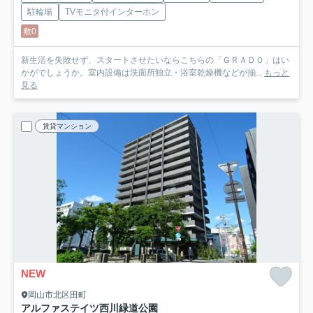
駐輪場
TVモニタ付インターホン
敷0
新生活を失敗せず、スタートさせたいならこちらの「ＧＲＡＤＯ」はい
かがでしょうか。室内設備は洗面所独立・浴室乾燥機などが揃...
もっと
見る
賃貸マンション
NEW
岡山市北区田町
アルファステイツ西川緑道公園