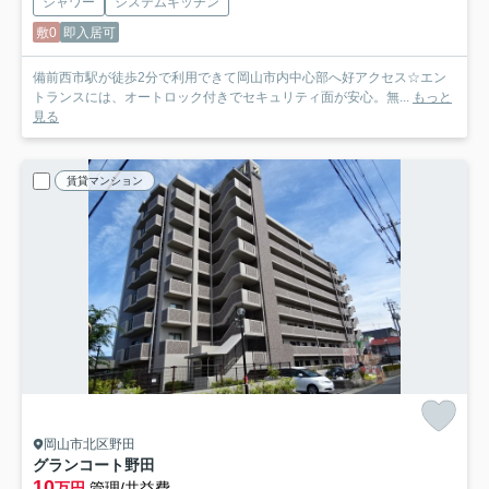
シャワー
システムキッチン
敷0
即入居可
備前西市駅が徒歩2分で利用できて岡山市内中心部へ好アクセス☆エン
トランスには、オートロック付きでセキュリティ面が安心。無...
もっと
見る
賃貸マンション
岡山市北区野田
グランコート野田
10
万円
管理/共益費-