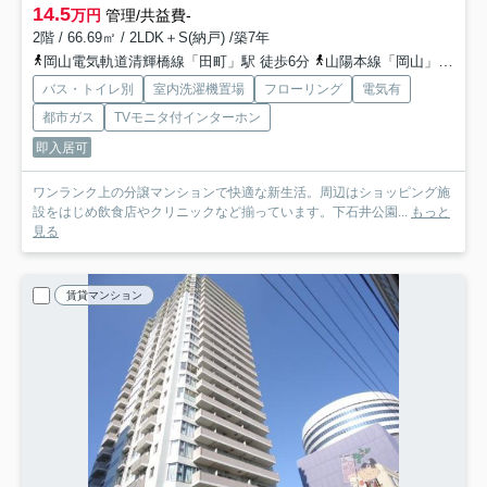
14.5
万円
管理/共益費-
2階 / 66.69㎡ / 2LDK＋S(納戸) /築7年
岡山電気軌道清輝橋線「田町」駅 徒歩6分
山陽本線「岡山」駅 徒歩12分
バス・トイレ別
室内洗濯機置場
フローリング
電気有
都市ガス
TVモニタ付インターホン
即入居可
ワンランク上の分譲マンションで快適な新生活。周辺はショッピング施
設をはじめ飲食店やクリニックなど揃っています。下石井公園...
もっと
見る
賃貸マンション