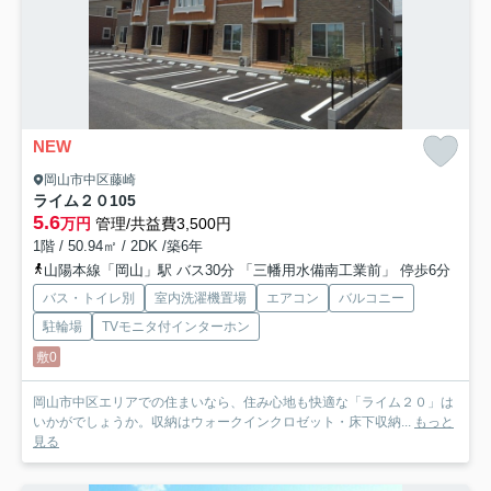
NEW
岡山市中区藤崎
ライム２０
105
5.6
万円
管理/共益費3,500円
1階 / 50.94㎡ / 2DK /築6年
山陽本線「岡山」駅 バス30分 「三幡用水備南工業前」 停歩6分
バス・トイレ別
室内洗濯機置場
エアコン
バルコニー
駐輪場
TVモニタ付インターホン
敷0
岡山市中区エリアでの住まいなら、住み心地も快適な「ライム２０」は
いかがでしょうか。収納はウォークインクロゼット・床下収納...
もっと
見る