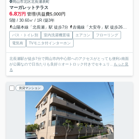
岡山市北区北長瀬表町
マーガレットテラス
6.8
万円
管理/共益費5,000円
5階 / 30.60㎡ / 1R /築3年
山陽本線「北長瀬」駅 徒歩7分
吉備線「大安寺」駅 徒歩26分
宇野
バス・トイレ別
室内洗濯機置場
エアコン
フローリング
電気有
TVモニタ付インターホン
北長瀬駅が徒歩7分で岡山市内中心部へのアクセスがとっても便利♪南面
が公園なので日当たりも良好☆オートロック付きでセキュリ...
もっと見
る
賃貸マンション