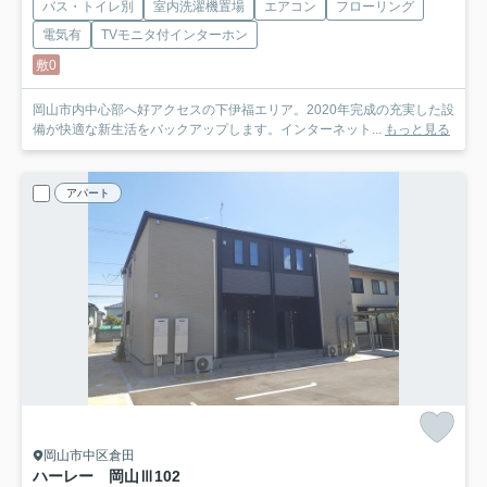
バス・トイレ別
室内洗濯機置場
エアコン
フローリング
電気有
TVモニタ付インターホン
敷0
岡山市内中心部へ好アクセスの下伊福エリア。2020年完成の充実した設
備が快適な新生活をバックアップします。インターネット...
もっと見る
アパート
岡山市中区倉田
ハーレー 岡山Ⅲ
102