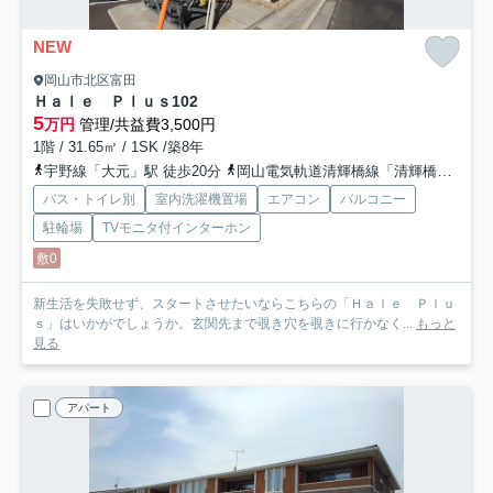
NEW
岡山市北区富田
Ｈａｌｅ Ｐｌｕｓ
102
5
万円
管理/共益費3,500円
1階 / 31.65㎡ / 1SK /築8年
宇野線「大元」駅 徒歩20分
岡山電気軌道清輝橋線「清輝橋」駅 徒歩23分
バス・トイレ別
室内洗濯機置場
エアコン
バルコニー
駐輪場
TVモニタ付インターホン
敷0
新生活を失敗せず、スタートさせたいならこちらの「Ｈａｌｅ Ｐｌｕ
ｓ」はいかがでしょうか。玄関先まで覗き穴を覗きに行かなく...
もっと
見る
アパート