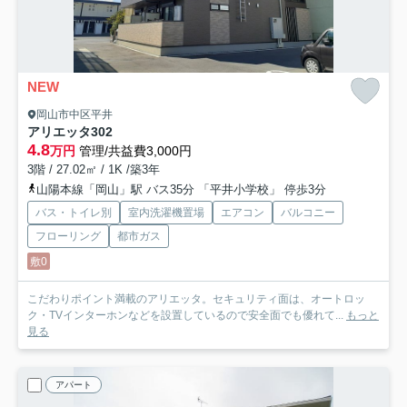
NEW
岡山市中区平井
アリエッタ
302
4.8
万円
管理/共益費3,000円
3階 / 27.02㎡ / 1K /築3年
山陽本線「岡山」駅 バス35分 「平井小学校」 停歩3分
バス・トイレ別
室内洗濯機置場
エアコン
バルコニー
フローリング
都市ガス
敷0
こだわりポイント満載のアリエッタ。セキュリティ面は、オートロッ
ク・TVインターホンなどを設置しているので安全面でも優れて...
もっと
見る
アパート