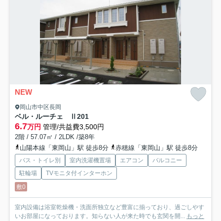
NEW
岡山市中区長岡
ベル・ルーチェ Ⅱ
201
6.7
万円
管理/共益費3,500円
2階 / 57.07㎡ / 2LDK /築8年
山陽本線「東岡山」駅 徒歩8分
赤穂線「東岡山」駅 徒歩8分
バス・トイレ別
室内洗濯機置場
エアコン
バルコニー
駐輪場
TVモニタ付インターホン
敷0
室内設備は浴室乾燥機・洗面所独立など豊富に揃っており、過ごしやす
いお部屋になっております。知らない人が来た時でも玄関を開...
もっと