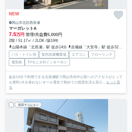
NEW
岡山市北区西長瀬
マーガレットA
7.5
万円
管理/共益費5,000円
2階 / 51.17㎡ / 2LDK /築19年
山陽本線「北長瀬」駅 徒歩14分
吉備線「大安寺」駅 徒歩32分
山
バス・トイレ別
室内洗濯機置場
エアコン
フローリング
電気有
TVモニタ付インターホン
徒歩14分で利用できる北長瀬駅で岡山市内中心部へのアクセスがとって
も便利♪火を使わないオール電化で初めての賃貸生活も安心...
もっと見
る
賃貸マンション