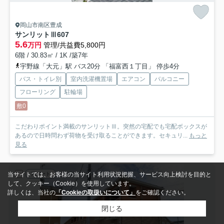
岡山市南区豊成
サンリットⅢ
607
5.6
万円
管理/共益費5,800円
6階 / 30.83㎡ / 1K /築7年
宇野線「大元」駅 バス20分 「福富西１丁目」 停歩4分
バス・トイレ別
室内洗濯機置場
エアコン
バルコニー
フローリング
駐輪場
敷0
こだわりポイント満載のサンリットⅢ。突然の宅配でも宅配ボックスが
あるので日時問わず荷物を受け取ることができます。セキュリ...
もっと
見る
アパート
当サイトでは、お客様の当サイト利用状況把握、サービス向上検討を目的と
して、クッキー（Cookie）を使用しています。
詳しくは、当社の
「Cookieの取扱いについて」
をご確認ください。
閉じる