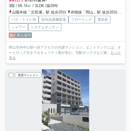
3階 / 66.74㎡ / 3LDK /築28年
山陽本線「北長瀬」駅 徒歩20分
赤穂線「岡山」駅 徒歩20分
宇野
バス・トイレ別
室内洗濯機置場
フローリング
電気有
シャワー
システムキッチン
敷0
即入居可
岡山市内中心部へ好アクセスの分譲マンション。エントランスには、オ
ートロック付きでセキュリティ面が安心。宅配ボックスなど嬉...
もっと
見る
賃貸マンション