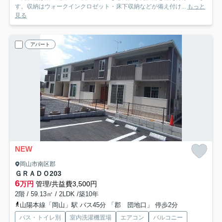
す。収納はウォークインクロゼット・床下収納などが備え付け...
もっと
見る
アパート
NEW
岡山市南区郡
ＧＲＡＤＯ
203
6
万円
管理/共益費3,500円
2階 / 59.13㎡ / 2LDK /築10年
山陽本線「岡山」駅 バス45分 「郡 団地口」 停歩2分
バス・トイレ別
室内洗濯機置場
エアコン
バルコニー