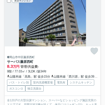
賃貸マンション
岡山市中区藤原西町
サーパス藤原西町
8.3
万円
管理/共益費-
9階 / 77.03㎡ / 3LDK /築34年
山陽本線「高島」駅 徒歩15分
山陽本線「西川原」駅 徒歩39分
山
バス・トイレ別
室内洗濯機置場
電気有
システムキッチン
ガスコンロ
独立洗面台
全120戸の大型分譲マンション。スーパーなどショッピング施設充実の
エリアです。百間川河川敷が近くて、休日にはジョギングな...
もっと見