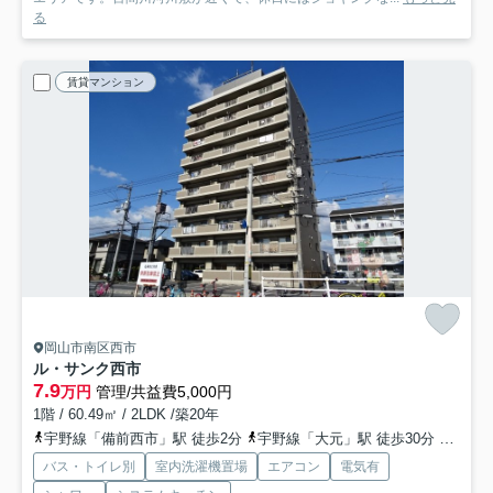
る
賃貸マンション
岡山市南区西市
ル・サンク西市
7.9
万円
管理/共益費5,000円
1階 / 60.49㎡ / 2LDK /築20年
宇野線「備前西市」駅 徒歩2分
宇野線「大元」駅 徒歩30分
山陽本
バス・トイレ別
室内洗濯機置場
エアコン
電気有