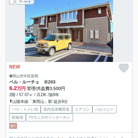
アパート
NEW
岡山市中区長岡
ベル・ルーチェ Ⅲ
203
6.2
万円
管理/共益費3,500円
2階 / 57.07㎡ / 2LDK /築8年
山陽本線「東岡山」駅 徒歩9分
バス・トイレ別
室内洗濯機置場
エアコン
バルコニー
駐輪場
TVモニタ付インターホン
敷0