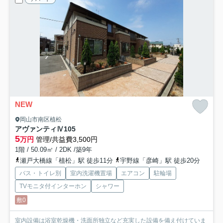
NEW
岡山市南区植松
アヴァンティⅣ
105
5
万円
管理/共益費3,500円
1階 / 50.09㎡ / 2DK /築9年
瀬戸大橋線「植松」駅 徒歩11分
宇野線「彦崎」駅 徒歩20分
バス・トイレ別
室内洗濯機置場
エアコン
駐輪場
TVモニタ付インターホン
シャワー
敷0
室内設備は浴室乾燥機・洗面所独立など充実した設備を備え付けていま