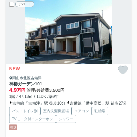
アパート
NEW
岡山市北区吉備津
神椿ガーデン
101
4.9
万円
管理/共益費3,500円
1階 / 47.18㎡ / 1LDK /築9年
吉備線「吉備津」駅 徒歩10分
吉備線「備中高松」駅 徒歩27分
バス・トイレ別
室内洗濯機置場
エアコン
駐輪場
TVモニタ付インターホン
シャワー
敷0