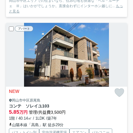
岡山市中区エリアでの住まいなら、住み心地も快適な「ベル・ルーチ
ェ Ⅲ」はいかがでしょうか。直接会わずにインターホン越しに...
もっ
と見る
アパート
NEW
岡山市中区原尾島
コンテ ソレイユ
103
5.85
万円
管理/共益費3,500円
1階 / 40.14㎡ / 1LDK /築7年
山陽本線「高島」駅 徒歩29分
バス・トイレ別
室内洗濯機置場
エアコン
バルコニー