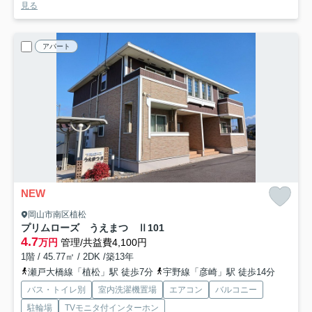
見る
アパート
NEW
岡山市南区植松
プリムローズ うえまつ Ⅱ
101
4.7
万円
管理/共益費4,100円
1階 / 45.77㎡ / 2DK /築13年
瀬戸大橋線「植松」駅 徒歩7分
宇野線「彦崎」駅 徒歩14分
バス・トイレ別
室内洗濯機置場
エアコン
バルコニー
駐輪場
TVモニタ付インターホン