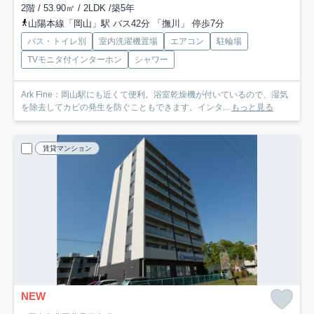
2階 / 53.90㎡ / 2LDK /築5年
山陽本線「岡山」駅 バス42分 「撫川」 停歩7分
バス・トイレ別
室内洗濯機置場
エアコン
駐輪場
TVモニタ付インターホン
シャワー
Ark Fine：岡山駅にも近くて便利。浴室乾燥機が付いているので、湿気
を除去してカビの発生を防ぐこともできます。インタ...
もっと見る
賃貸マンション
NEW