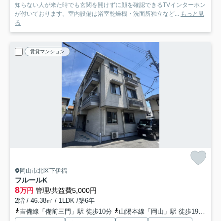
知らない人が来た時でも玄関を開けずに顔を確認できるTVインターホン
が付いております。室内設備は浴室乾燥機・洗面所独立など...
もっと見
る
賃貸マンション
岡山市北区下伊福
フルールK
8
万円
管理/共益費5,000円
2階 / 46.38㎡ / 1LDK /築6年
吉備線「備前三門」駅 徒歩10分
山陽本線「岡山」駅 徒歩19分
岡