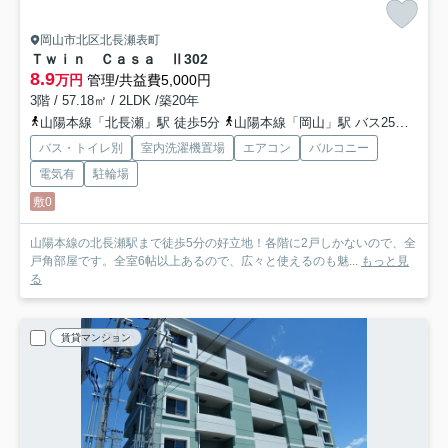
岡山市北区北長瀬表町
Ｔｗｉｎ Ｃａｓａ Ⅱ
302
8.9
万円
管理/共益費5,000円
3階 / 57.18㎡ / 2LDK /築20年
山陽本線「北長瀬」駅 徒歩5分
山陽本線「岡山」駅 バス25分 「大野辻」 停歩5分
バス・トイレ別
室内洗濯機置場
エアコン
バルコニー
電気有
駐輪場
敷0
山陽本線の北長瀬駅まで徒歩5分の好立地！各階に2戸しかないので、全
戸角部屋です。全室6帖以上あるので、広々と使えるのも魅...
もっと見
る
賃貸マンション