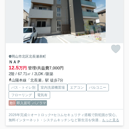
岡山市北区北長瀬表町
ＮＡＰ
12.5
万円
管理/共益費7,000円
2階 / 67.71㎡ / 2LDK /新築
山陽本線「北長瀬」駅 徒歩7分
バス・トイレ別
室内洗濯機置場
エアコン
バルコニー
フローリング
電気有
敷0
即入居可
パノラマ
2026年完成☆オートロック×セコムセキュリティ搭載で防犯面が安心。
無料インターネット・システムキッチンなど新生活を快適...
もっと見る