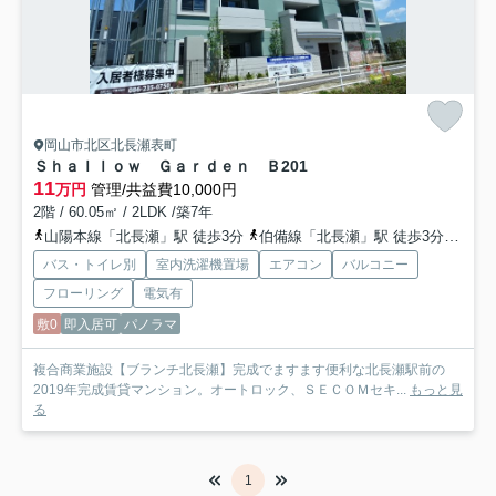
岡山市北区北長瀬表町
Ｓｈａｌｌｏｗ Ｇａｒｄｅｎ Ｂ
201
11
万円
管理/共益費10,000円
2階 / 60.05㎡ / 2LDK /築7年
山陽本線「北長瀬」駅 徒歩3分
伯備線「北長瀬」駅 徒歩3分
吉備
バス・トイレ別
室内洗濯機置場
エアコン
バルコニー
フローリング
電気有
敷0
即入居可
パノラマ
複合商業施設【ブランチ北長瀬】完成でますます便利な北長瀬駅前の
2019年完成賃貸マンション。オートロック、ＳＥＣＯＭセキ...
もっと見
る
1