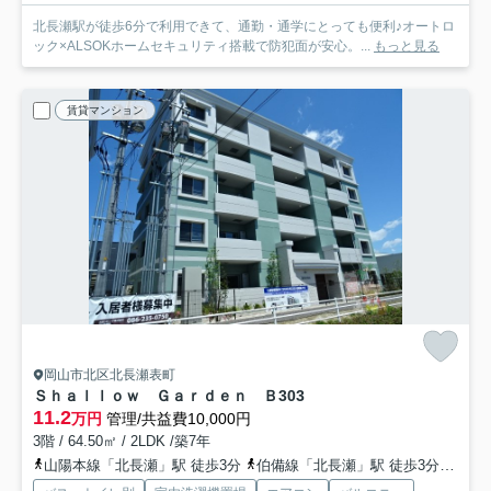
北長瀬駅が徒歩6分で利用できて、通勤・通学にとっても便利♪オートロ
ック×ALSOKホームセキュリティ搭載で防犯面が安心。...
もっと見る
賃貸マンション
岡山市北区北長瀬表町
Ｓｈａｌｌｏｗ Ｇａｒｄｅｎ Ｂ
303
11.2
万円
管理/共益費10,000円
3階 / 64.50㎡ / 2LDK /築7年
山陽本線「北長瀬」駅 徒歩3分
伯備線「北長瀬」駅 徒歩3分
吉備