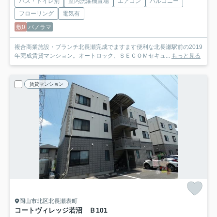
バス・トイレ別
室内洗濯機置場
エアコン
バルコニー
フローリング
電気有
敷0
パノラマ
複合商業施設・ブランチ北長瀬完成でますます便利な北長瀬駅前の2019
年完成賃貸マンション。オートロック、ＳＥＣＯＭセキュ...
もっと見る
賃貸マンション
岡山市北区北長瀬表町
コートヴィレッジ若沼 Ｂ
101