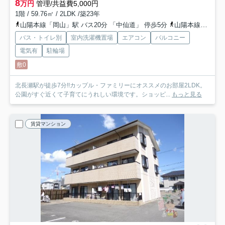
8
万円
管理/共益費5,000円
1階 / 59.76㎡ / 2LDK /築23年
山陽本線「岡山」駅 バス20分 「中仙道」 停歩5分
山陽本線「北長瀬」駅 徒歩8分
バス・トイレ別
室内洗濯機置場
エアコン
バルコニー
電気有
駐輪場
敷0
北長瀬駅が徒歩7分!!カップル・ファミリーにオススメのお部屋2LDK。
公園がすぐ近くて子育てにうれしい環境です。ショッピ...
もっと見る
賃貸マンション