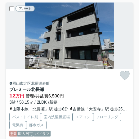
アパート
岡山市北区北長瀬表町
プレミール北長瀬
12
万円
管理/共益費6,500円
3階 / 58.15㎡ / 2LDK /新築
山陽本線「北長瀬」駅 徒歩6分
吉備線「大安寺」駅 徒歩25分
吉備
バス・トイレ別
室内洗濯機置場
エアコン
フローリング
電気有
都市ガス
敷0
即入居可
パノラマ