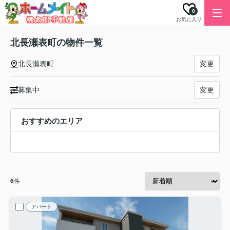
0
お気に入り
北長瀬表町の物件一覧
北長瀬表町
変更
募集中
変更
おすすめのエリア
6
件
アパート