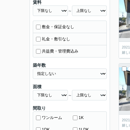
賃料
～
敷金・保証金なし
礼金・敷引なし
20
共益費・管理費込み
嬉し
築年数
面積
～
間取り
ワンルーム
1K
20
嬉し
1DK
1LDK