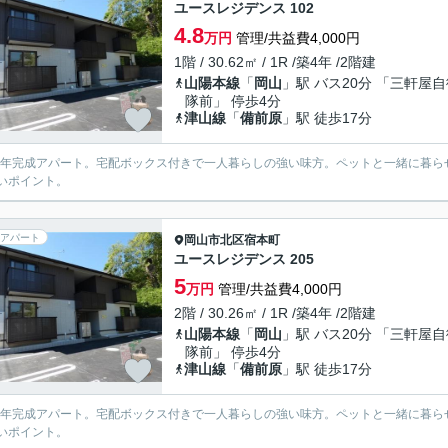
ユースレジデンス 102
4.8
万円
管理/共益費4,000円
1階 / 30.62㎡ / 1R /築4年 /2階建
山陽本線
「
岡山
」駅 バス20分 「三軒屋
隊前」 停歩4分
津山線
「
備前原
」駅 徒歩17分
21年完成アパート。宅配ボックス付きで一人暮らしの強い味方。ペットと一緒に暮
いポイント。
アパート
岡山市北区
宿本町
ユースレジデンス 205
5
万円
管理/共益費4,000円
2階 / 30.26㎡ / 1R /築4年 /2階建
山陽本線
「
岡山
」駅 バス20分 「三軒屋
隊前」 停歩4分
津山線
「
備前原
」駅 徒歩17分
21年完成アパート。宅配ボックス付きで一人暮らしの強い味方。ペットと一緒に暮
いポイント。