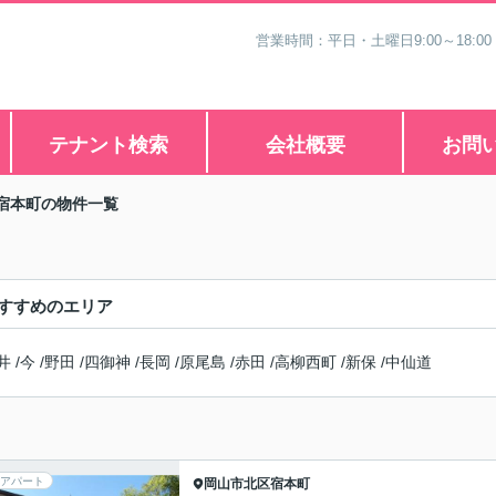
営業時間：平日・土曜日9:00～18:00
テナント検索
会社概要
お問
宿本町の物件一覧
すすめのエリア
井
/
今
/
野田
/
四御神
/
長岡
/
原尾島
/
赤田
/
高柳西町
/
新保
/
中仙道
アパート
岡山市北区
宿本町