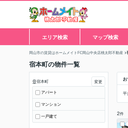
エリア検索
マップ検索
岡山市の賃貸はホームメイトFC岡山中央店桃太郎不動産
宿本町の物件一覧
お
宿本町
変更
アパート
平
マンション
2
件
一戸建て