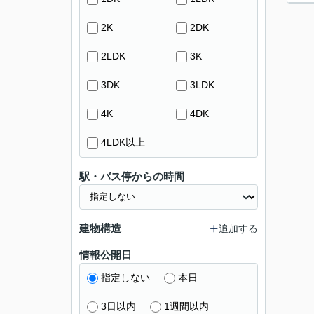
2K
2DK
2LDK
3K
3DK
3LDK
4K
4DK
4LDK以上
駅・バス停からの時間
建物構造
追加する
情報公開日
指定しない
本日
3日以内
1週間以内