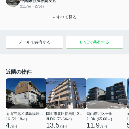
中国銀行法界院支店
2117ｍ（27分）
すべて見る
メールで共有する
LINEで共有する
近隣の物件
岡山市北区津島福居１丁目
岡山市北区伊島町２丁目
岡山市北区平田
1K (21.18㎡)
3LDK (76.64㎡)
2LDK (65.60㎡)
1
4
13.5
11.9
万円
万円
万円