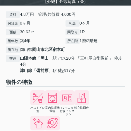
【外観】外観写真（昼）
4.8万円 管理/共益費 4,000円
賃料
0ヶ月
0ヶ月
保証金
礼金
30.62㎡
1R
面積
間取り
築4年
1階/2階建
築年数
所在階
岡山県
岡山市北区
宿本町
所在地
山陽本線
「
岡山
」駅 バス20分 「三軒屋自衛隊前」 停歩
交通
4分
津山線
「
備前原
」駅 徒歩17分
物件の特徴
バストイレ
室内洗濯機
TVモニタ
独立洗面台
別
置場
付きインタ
ーホン