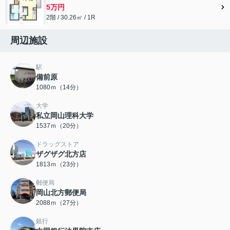
5万円
2階 / 30.26㎡ / 1R
周辺施設
駅
備前原
1080ｍ（14分）
大学
私立岡山理科大学
1537ｍ（20分）
ドラッグストア
ザグザグ北方店
1813ｍ（23分）
郵便局
岡山北方郵便局
2088ｍ（27分）
銀行