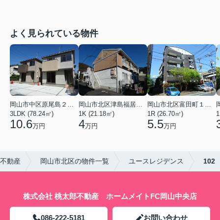
よく見られている物件
岡山市中区原尾島２丁目
岡山市北区津島福居１丁目
岡山市北区富田町１丁目
3LDK (78.24㎡)
1K (21.18㎡)
1R (26.70㎡)
1
10.6
4
5.5
万円
万円
万円
郎不動産
岡山市北区の物件一覧
ユースレジデンス
102
株式会社 桃太郎不動産 ホームメイトFC岡山中央店
086-222-5181
お問い合わせ