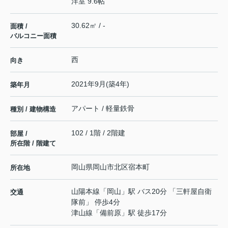
洋室 9.6帖
30.62㎡ / -
面積 /
バルコニー面積
西
向き
2021年9月(築4年)
築年月
アパート / 軽量鉄骨
種別 / 建物構造
102 / 1階 / 2階建
部屋 /
所在階 / 階建て
岡山県
岡山市北区
宿本町
所在地
山陽本線
「
岡山
」駅 バス20分 「三軒屋自衛
交通
隊前」 停歩4分
津山線
「
備前原
」駅 徒歩17分