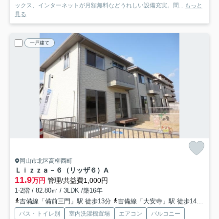
ックス、インターネットが月額無料などうれしい設備充実。間...
もっと
見る
一戸建て
岡山市北区高柳西町
Ｌｉｚｚａ－６（リッザ６）
A
11.9
万円
管理/共益費1,000円
1-2階 / 82.80㎡ / 3LDK /築16年
吉備線「備前三門」駅 徒歩13分
吉備線「大安寺」駅 徒歩14分
山
バス・トイレ別
室内洗濯機置場
エアコン
バルコニー