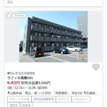
見る
アパート
岡山市北区高柳西町
ラフィネ高柳
101
6.4
万円
管理/共益費3,500円
1階 / 52.10㎡ / 2LDK /築28年
山陽本線「岡山」駅 バス10分 「高柳東町」 停歩2分
吉備線「備前三門」駅 徒歩14分
バス・トイレ別
室内洗濯機置場
エアコン
バルコニー
電気有
駐輪場