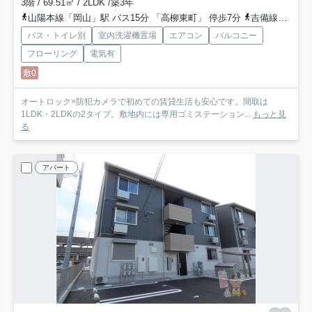
3階 / 69.51㎡ / 2LDK /築3年
山陽本線「岡山」駅 バス15分 「高柳東町」 停歩7分
吉備線「備前三門」駅 徒歩15分
バス・トイレ別
室内洗濯機置場
エアコン
バルコニー
フローリング
電気有
敷0
オートロック×防犯カメラで初めての賃貸生活も安心です。間取は
1LDK・2LDKの2タイプ。敷地内には専用ゴミステーション...
もっと見
る
アパート