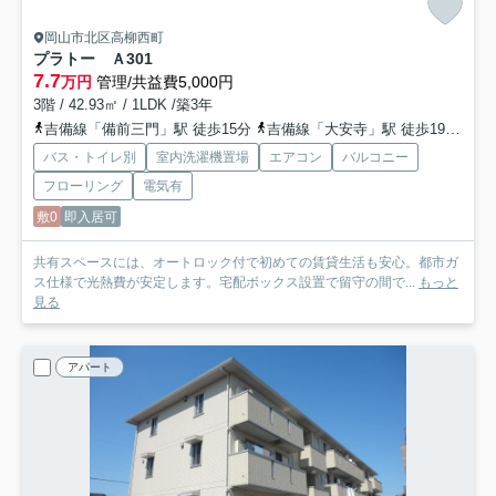
岡山市北区高柳西町
プラトー Ａ
301
7.7
万円
管理/共益費5,000円
3階 / 42.93㎡ / 1LDK /築3年
吉備線「備前三門」駅 徒歩15分
吉備線「大安寺」駅 徒歩19分
山
バス・トイレ別
室内洗濯機置場
エアコン
バルコニー
フローリング
電気有
敷0
即入居可
共有スペースには、オートロック付で初めての賃貸生活も安心。都市ガ
ス仕様で光熱費が安定します。宅配ボックス設置で留守の間で...
もっと
見る
アパート