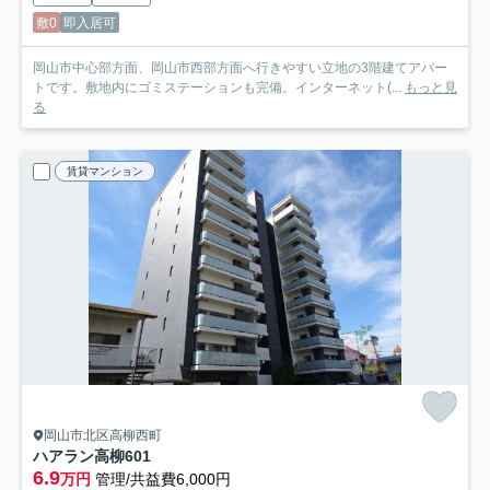
敷0
即入居可
岡山市中心部方面、岡山市西部方面へ行きやすい立地の3階建てアパー
トです。敷地内にゴミステーションも完備。インターネット(...
もっと見
る
賃貸マンション
岡山市北区高柳西町
ハアラン高柳
601
6.9
万円
管理/共益費6,000円