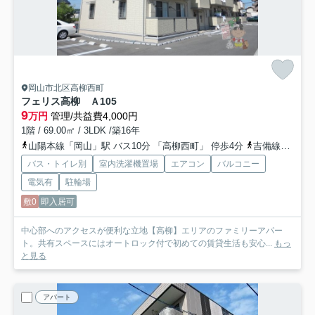
岡山市北区高柳西町
フェリス高柳 Ａ
105
9
万円
管理/共益費4,000円
1階 / 69.00㎡ / 3LDK /築16年
山陽本線「岡山」駅 バス10分 「高柳西町」 停歩4分
吉備線「備前三門」駅 徒歩14分
バス・トイレ別
室内洗濯機置場
エアコン
バルコニー
電気有
駐輪場
敷0
即入居可
中心部へのアクセスが便利な立地【高柳】エリアのファミリーアパー
ト。共有スペースにはオートロック付で初めての賃貸生活も安心...
もっ
と見る
アパート