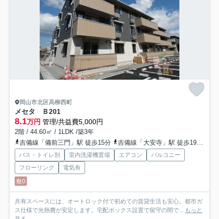
岡山市北区高柳西町
メセタ Ｂ
201
8.1
万円
管理/共益費5,000円
2階 / 44.60㎡ / 1LDK /築3年
吉備線「備前三門」駅 徒歩15分
吉備線「大安寺」駅 徒歩19分
山
バス・トイレ別
室内洗濯機置場
エアコン
バルコニー
フローリング
電気有
敷0
共有スペースには、オートロック付で初めての賃貸生活も安心。都市ガ
ス仕様で光熱費が安定します。宅配ボックス設置で留守の間で...
もっと