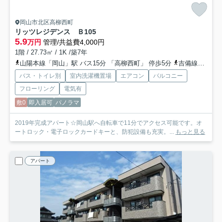
岡山市北区高柳西町
リッツレジデンス Ｂ
105
5.9
万円
管理/共益費4,000円
1階 / 27.73㎡ / 1K /築7年
山陽本線「岡山」駅 バス15分 「高柳西町」 停歩5分
吉備線「備前三門」駅 徒歩14分
バス・トイレ別
室内洗濯機置場
エアコン
バルコニー
フローリング
電気有
敷0
即入居可
パノラマ
2019年完成アパート☆岡山駅へ自転車で11分でアクセス可能です。オ
ートロック・電子ロックカードキーと、防犯設備も充実。...
もっと見る
アパート