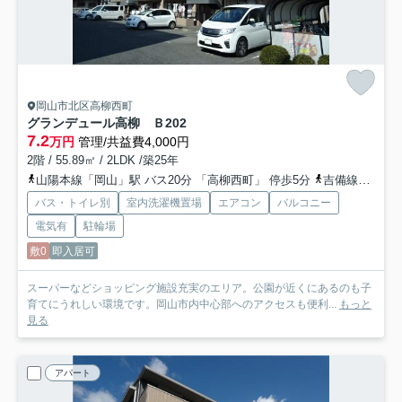
岡山市北区高柳西町
グランデュール高柳 Ｂ
202
7.2
万円
管理/共益費4,000円
2階 / 55.89㎡ / 2LDK /築25年
山陽本線「岡山」駅 バス20分 「高柳西町」 停歩5分
吉備線「備前三門」駅 徒歩14分
バス・トイレ別
室内洗濯機置場
エアコン
バルコニー
電気有
駐輪場
敷0
即入居可
スーパーなどショッピング施設充実のエリア。公園が近くにあるのも子
育てにうれしい環境です。岡山市内中心部へのアクセスも便利...
もっと
見る
アパート