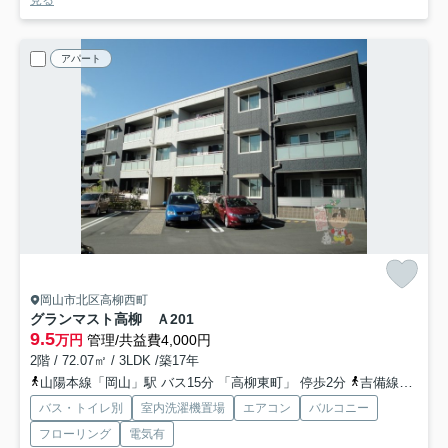
見る
アパート
岡山市北区高柳西町
グランマスト高柳 Ａ
201
9.5
万円
管理/共益費4,000円
2階 / 72.07㎡ / 3LDK /築17年
山陽本線「岡山」駅 バス15分 「高柳東町」 停歩2分
吉備線「備前三門」駅 徒歩11分
バス・トイレ別
室内洗濯機置場
エアコン
バルコニー
フローリング
電気有