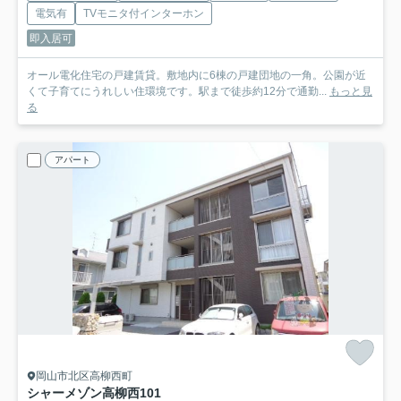
電気有
TVモニタ付インターホン
即入居可
オール電化住宅の戸建賃貸。敷地内に6棟の戸建団地の一角。公園が近
くて子育てにうれしい住環境です。駅まで徒歩約12分で通勤...
もっと見
る
アパート
岡山市北区高柳西町
シャーメゾン高柳西
101