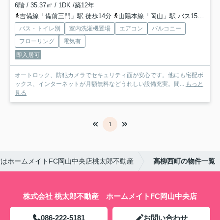
6階 / 35.37㎡ / 1DK /築12年
吉備線「備前三門」駅 徒歩14分
山陽本線「岡山」駅 バス15分 「高柳東町」 停歩1分
バス・トイレ別
室内洗濯機置場
エアコン
バルコニー
フローリング
電気有
即入居可
オートロック、防犯カメラでセキュリティ面が安心です。他にも宅配ボ
ックス、インターネットが月額無料などうれしい設備充実。間...
もっと
見る
1
はホームメイトFC岡山中央店桃太郎不動産
高柳西町の物件一覧
株式会社 桃太郎不動産 ホームメイトFC岡山中央店
086-222-5181
お問い合わせ