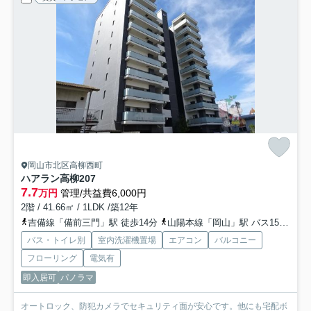
岡山市北区高柳西町
ハアラン高柳
207
7.7
万円
管理/共益費6,000円
2階 / 41.66㎡ / 1LDK /築12年
吉備線「備前三門」駅 徒歩14分
山陽本線「岡山」駅 バス15分 「高柳東町」 停歩1分
バス・トイレ別
室内洗濯機置場
エアコン
バルコニー
フローリング
電気有
即入居可
パノラマ
オートロック、防犯カメラでセキュリティ面が安心です。他にも宅配ボ