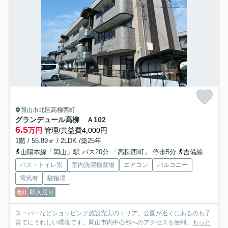
岡山市北区高柳西町
グランデュール高柳 Ａ
102
6.5
万円
管理/共益費4,000円
1階 / 55.89㎡ / 2LDK /築25年
山陽本線「岡山」駅 バス20分 「高柳西町」 停歩5分
吉備線「備前三門」駅 徒歩14分
バス・トイレ別
室内洗濯機置場
エアコン
バルコニー
電気有
駐輪場
敷0
即入居可
スーパーなどショッピング施設充実のエリア。公園が近くにあるのも子
育てにうれしい環境です。岡山市内中心部へのアクセスも便利...
もっと