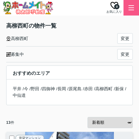
0
お気に入り
高柳西町の物件一覧
高柳西町
変更
募集中
変更
おすすめのエリア
平井
/
今
/
野田
/
四御神
/
長岡
/
原尾島
/
赤田
/
高柳西町
/
新保
/
中仙道
13
件
賃貸マンション