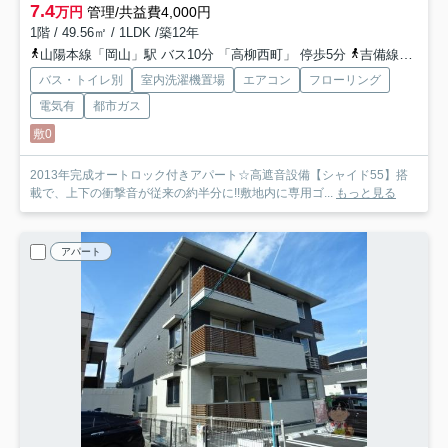
7.4
万円
管理/共益費4,000円
1階 / 49.56㎡ / 1LDK /築12年
山陽本線「岡山」駅 バス10分 「高柳西町」 停歩5分
吉備線「大安寺」駅 徒歩11分
バス・トイレ別
室内洗濯機置場
エアコン
フローリング
電気有
都市ガス
敷0
2013年完成オートロック付きアパート☆高遮音設備【シャイド55】搭
載で、上下の衝撃音が従来の約半分に!!敷地内に専用ゴ...
もっと見る
アパート