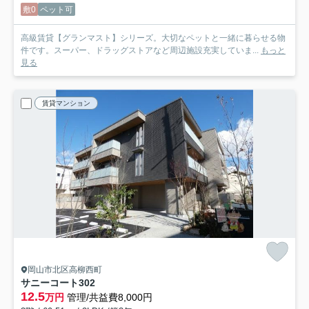
敷0
ペット可
高級賃貸【グランマスト】シリーズ。大切なペットと一緒に暮らせる物
件です。スーパー、ドラッグストアなど周辺施設充実していま...
もっと
見る
賃貸マンション
岡山市北区高柳西町
サニーコート
302
12.5
万円
管理/共益費8,000円