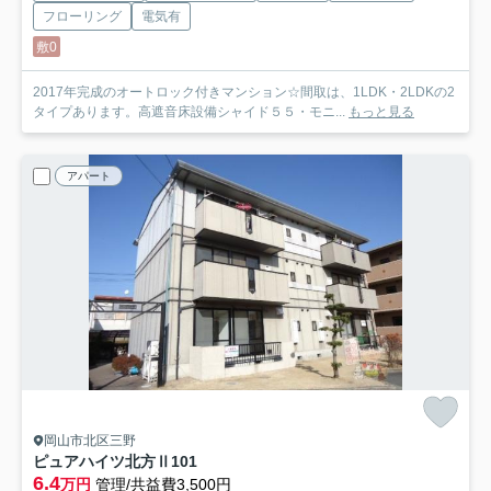
フローリング
電気有
敷0
2017年完成のオートロック付きマンション☆間取は、1LDK・2LDKの2
タイプあります。高遮音床設備シャイド５５・モニ...
もっと見る
アパート
岡山市北区三野
ピュアハイツ北方Ⅱ
101
6.4
万円
管理/共益費3,500円