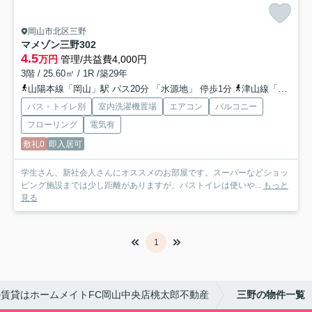
岡山市北区三野
マメゾン三野
302
4.5
万円
管理/共益費4,000円
3階 / 25.60㎡ / 1R /築29年
山陽本線「岡山」駅 バス20分 「水源地」 停歩1分
津山線「法界院」駅 徒歩13分
バス・トイレ別
室内洗濯機置場
エアコン
バルコニー
フローリング
電気有
敷礼0
即入居可
学生さん、新社会人さんにオススメのお部屋です。スーパーなどショッ
ピング施設までは少し距離がありますが、バストイレは使いや...
もっと
見る
1
賃貸はホームメイトFC岡山中央店桃太郎不動産
三野の物件一覧