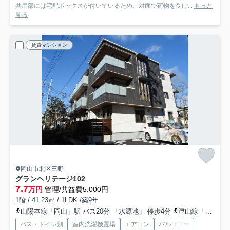
共用部には宅配ボックスが付いているため、対面で荷物を受け...
もっと
見る
賃貸マンション
岡山市北区三野
グランヘリテージ
102
7.7
万円
管理/共益費5,000円
1階 / 41.23㎡ / 1LDK /築9年
山陽本線「岡山」駅 バス20分 「水源地」 停歩4分
津山線「法界院」駅 徒歩17分
バス・トイレ別
室内洗濯機置場
エアコン
バルコニー