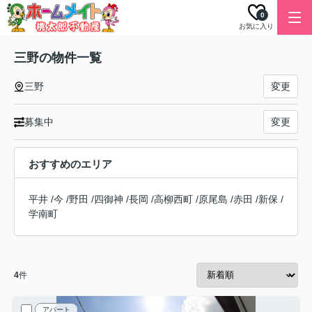
0
お気に入り
三野の物件一覧
三野
変更
募集中
変更
おすすめのエリア
平井
/
今
/
野田
/
四御神
/
長岡
/
高柳西町
/
原尾島
/
赤田
/
新保
/
学南町
4
件
アパート