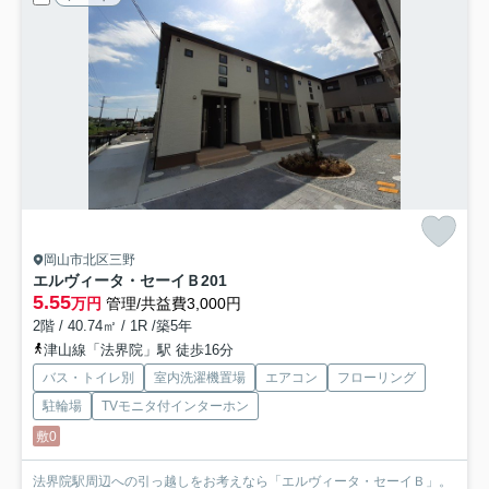
岡山市北区三野
エルヴィータ・セーイＢ
201
5.55
万円
管理/共益費3,000円
2階 / 40.74㎡ / 1R /築5年
津山線「法界院」駅 徒歩16分
バス・トイレ別
室内洗濯機置場
エアコン
フローリング
駐輪場
TVモニタ付インターホン
敷0
法界院駅周辺への引っ越しをお考えなら「エルヴィータ・セーイＢ」。