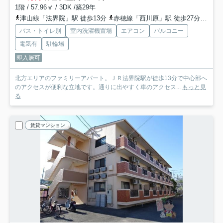
1階 / 57.96㎡ / 3DK /築29年
津山線「法界院」駅 徒歩13分
赤穂線「西川原」駅 徒歩27分
山陽
バス・トイレ別
室内洗濯機置場
エアコン
バルコニー
電気有
駐輪場
即入居可
北方エリアのファミリーアパート。ＪＲ法界院駅が徒歩13分で中心部へ
のアクセスが便利な立地です。通りに出やすく車のアクセス...
もっと見
る
賃貸マンション