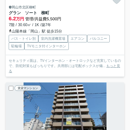
岡山市北区柳町
グラン ソート 柳町
6.2
万円
管理/共益費5,500円
7階 / 30.60㎡ / 1K /築7年
山陽本線「岡山」駅 徒歩15分
バス・トイレ別
室内洗濯機置場
エアコン
バルコニー
駐輪場
TVモニタ付インターホン
セキュリティ面は、TVインターホン・オートロックなど充実しているの
で、防犯対策もばっちりです。共用部には宅配ボックスが備...
もっと見
る
賃貸マンション