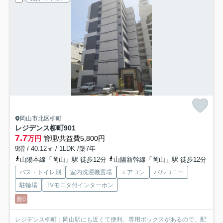
岡山市北区柳町
レジデンス柳町
901
7.7
万円
管理/共益費5,800円
9階 / 40.12㎡ / 1LDK /築7年
山陽本線「岡山」駅 徒歩12分
山陽新幹線「岡山」駅 徒歩12分
バス・トイレ別
室内洗濯機置場
エアコン
バルコニー
駐輪場
TVモニタ付インターホン
敷0
レジデンス柳町：岡山駅にも近くて便利。専用ボックスがあるので、配