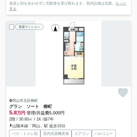
達員と顔を合わせずに宅配便を受け取れます。室内設備は洗面...
もっと
見る
賃貸マンション
岡山市北区柳町
グラン ソート 柳町
5.8
万円
管理/共益費5,000円
2階 / 30.60㎡ / 1K /築7年
山陽本線「岡山」駅 徒歩15分
バス・トイレ別
室内洗濯機置場
エアコン
バルコニー