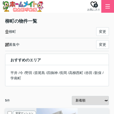
0
お気に入り
柳町の物件一覧
柳町
変更
募集中
変更
おすすめのエリア
平井
/
今
/
野田
/
原尾島
/
四御神
/
長岡
/
高柳西町
/
赤田
/
新保
/
学南町
5
件
賃貸マンション