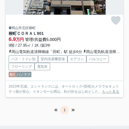
岡山市北区柳町
柳町ＣＯＲＡＬ
901
6.9
万円
管理/共益費5,000円
9階 / 27.95㎡ / 1K /築3年
岡山電気軌道清輝橋線「田町」駅 徒歩6分
岡山電気軌道清輝橋線「新西大寺町筋」駅 徒歩7分
バス・トイレ別
室内洗濯機置場
エアコン
バルコニー
フローリング
電気有
敷0
パノラマ
2023年完成。エントランスには、オートロック×防犯カメラでセキュリ
ティ面が安心。イオンモール岡山、杜の街をはじめとした...
もっと見る
1