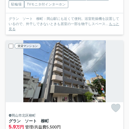
駐輪場
TVモニタ付インターホン
グラン ソート 柳町：岡山駅にも近くて便利。浴室乾燥機を設置して
いるので、外干しできないときも居室の一部を物干しスペース...
もっと
見る
賃貸マンション
岡山市北区柳町
グラン ソート 柳町
5.9
万円
管理/共益費5,500円