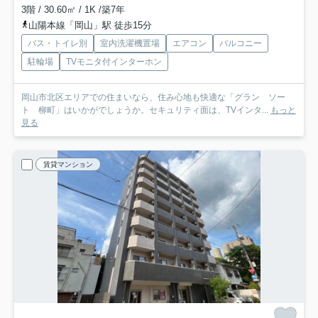
3階 / 30.60㎡ / 1K /築7年
山陽本線「岡山」駅 徒歩15分
バス・トイレ別
室内洗濯機置場
エアコン
バルコニー
駐輪場
TVモニタ付インターホン
岡山市北区エリアでの住まいなら、住み心地も快適な「グラン ソー
ト 柳町」はいかがでしょうか。セキュリティ面は、TVインタ...
もっと
見る
賃貸マンション